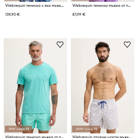
Vilebrequin тениска с яка мъжка от памук PALATIN
Vilebrequin тениска мъжка от памук TANGI
139,90 €
87,99 €
-15%* с код: FS
-25%* с код: FS
Vilebrequin тениска мъжка от памук TANGI
Vilebrequin плувни шорти мъжки MOOREA