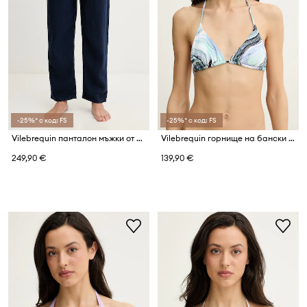
-25%* с код: FS
-25%* с код: FS
Vilebrequin панталон мъжки от лен PACHA
Vilebrequin горнище на бански женско FLEUR
249,90 €
139,90 €