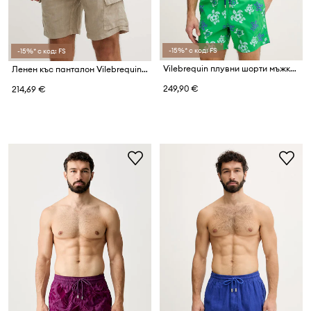
-15%* с код: FS
-15%* с код: FS
Vilebrequin плувни шорти мъжки MOOREA
Ленен къс панталон Vilebrequin BAIE
249,90 €
214,69 €