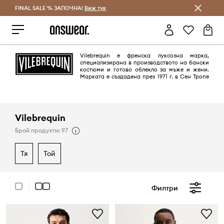
FINAL SALE % ЗАПОЧНА!
Спестявай с Answear Club
Виж тук
Vilebrequin е френска луксозна марка,
специализирана в производството на бански
костюми и готово облекло за мъже и жени.
Марката е създадена през 1971 г. в Сен Тропе
от Фред Прискел, фотограф и спортен автомобилен журналист, и
Ивет, моден дизайнер.
Vilebrequin
Брой продукти: 97
тя
той
Филтри