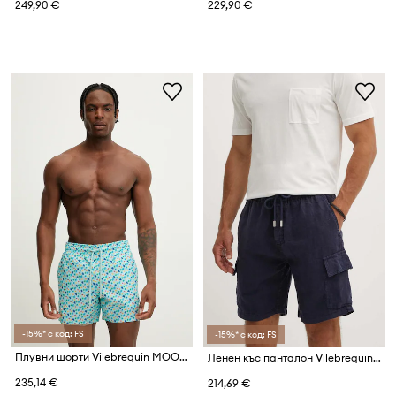
249,90 €
229,90 €
-15%* с код: FS
-15%* с код: FS
Плувни шорти Vilebrequin MOORISE
Ленен къс панталон Vilebrequin BAIE
235,14 €
214,69 €