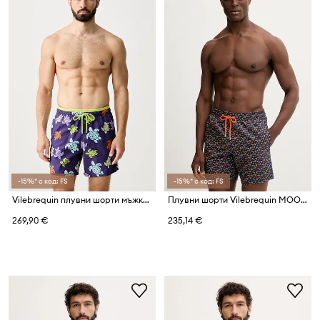
-15%* с код: FS
-15%* с код: FS
Vilebrequin плувни шорти мъжки MOKA
Плувни шорти Vilebrequin MOOREA
269,90 €
235,14 €