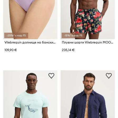
-25%* с код: FS
-15%* с код: FS
Vilebrequin долнище на бански женско FRISE
Плувни шорти Vilebrequin MOOREA
109,90 €
235,14 €