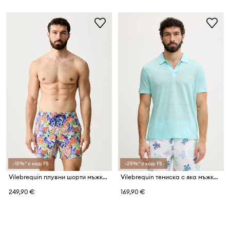
-15%* с код: FS
-25%* с код: FS
Vilebrequin плувни шорти мъжки MOORISE
Vilebrequin тениска с яка мъжка от лен PYRAMID
249,90 €
169,90 €