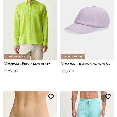
-15%* с код: FS
-25%* с код: FS
Vilebrequin Риза мъжка от лен
Vilebrequin шапка с козирка CASTLE
229,90 €
102,99 €