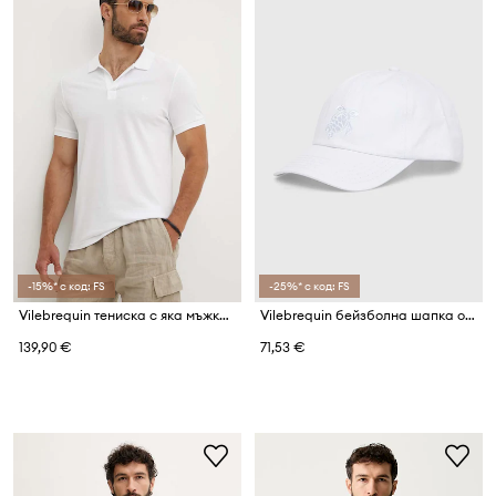
-15%* с код: FS
-25%* с код: FS
Vilebrequin тениска с яка мъжка от памук PALATIN
Vilebrequin бейзболна шапка от памук CAPSUN
139,90 €
71,53 €