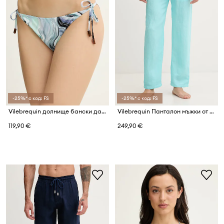
-25%* с код: FS
-25%* с код: FS
Vilebrequin долнище бански дамско FLORE
Vilebrequin Панталон мъжки от лен PACHA
119,90 €
249,90 €