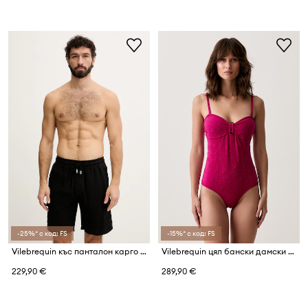
-25%* с код: FS
-15%* с код: FS
Vilebrequin къс панталон карго мъжки от лен BAIE
Vilebrequin цял бански дамски LUCETTE
229,90 €
289,90 €