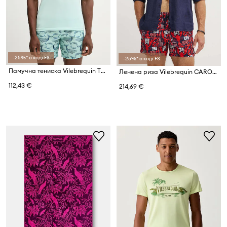
-25%* с код: FS
-25%* с код: FS
Памучна тениска Vilebrequin THOM
Ленена риза Vilebrequin CAROUBIS
112,43 €
214,69 €