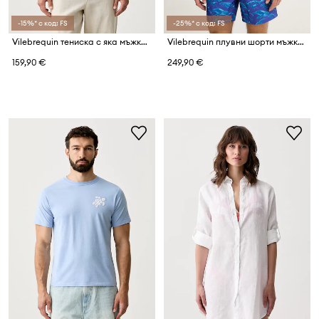
-15%* с код: FS
-25%* с код: FS
Vilebrequin тениска с яка мъжка от памук PALATIN
Vilebrequin плувни шорти мъжки MAHINA
159,90 €
249,90 €