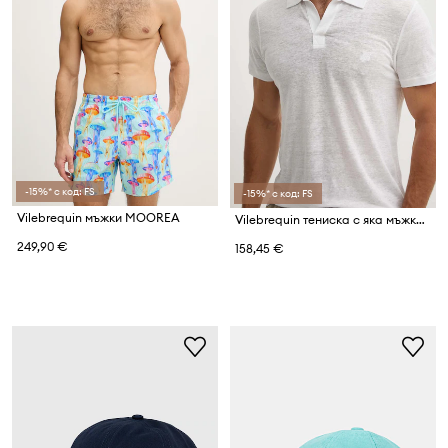
-15%* с код: FS
-15%* с код: FS
Vilebrequin мъжки MOOREA
Vilebrequin тениска с яка мъжка от лен PYRAMID
249,90 €
158,45 €