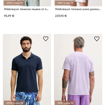
-25%* с код: FS
-15%* с код: FS
Vilebrequin тениска мъжка от памук PARTISOL
Vilebrequin плажна риза дамска FRAGANCE
95,99 €
229,90 €
-25%* с код: FS
-15%* с код: FS