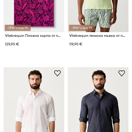
-15%* с код: FS
-15%* с код: FS
Vilebrequin Плажна кърпа от памук SAND
Vilebrequin тениска мъжка от памук THOM
129,90 €
119,90 €