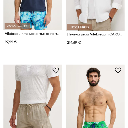
-15%* с код: FS
-15%* с код: FS
Vilebrequin тениска мъжка памучна PARTISOL
Ленена риза Vilebrequin CAROUBIS
97,99 €
214,69 €