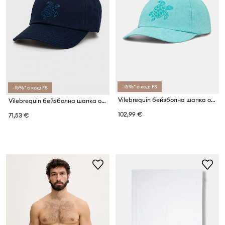
-15%* с код: FS
-15%* с код: FS
Vilebrequin бейзболна шапка от лен
Vilebrequin бейзболна шапка от памук CAPSUN
102,99 €
71,53 €