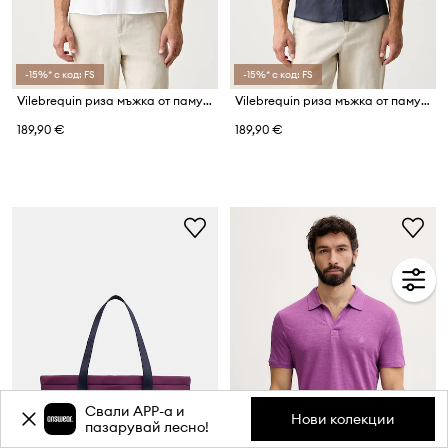
-15%* с код: FS
-15%* с код: FS
Vilebrequin риза мъжка от памук CARACAL
Vilebrequin риза мъжка от памук CARACAL
189,90 €
189,90 €
Свали APP-a и
Нови колекции
пазарувай лесно!