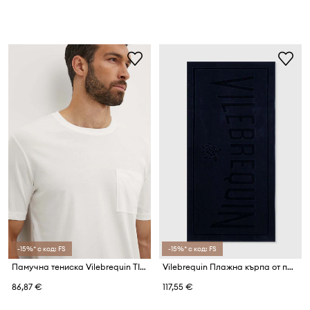
-15%* с код: FS
-15%* с код: FS
Памучна тениска Vilebrequin TITAN
Vilebrequin Плажна кърпа от памук SAND
86,87 €
117,55 €