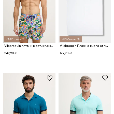
-15%* с код: FS
-15%* с код: FS
Vilebrequin плувни шорти мъжки MOOREA
Vilebrequin Плажна кърпа от памук SAND
249,90 €
129,90 €