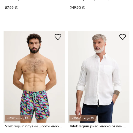
87,99 €
249,90 €
-15%* с код: FS
-25%* с код: FS
Vilebrequin плувни шорти мъжки MOORISE
Vilebrequin риза мъжка от лен CAROUBIS