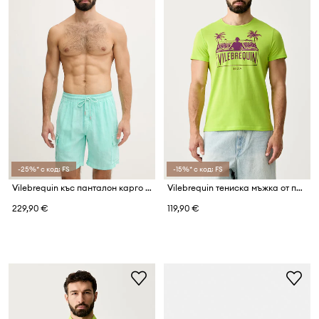
-25%* с код: FS
-15%* с код: FS
Vilebrequin къс панталон карго мъжки от лен BAIE
Vilebrequin тениска мъжка от памук THOM
229,90 €
119,90 €