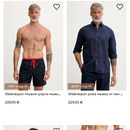
-15%* с код: FS
-25%* с код: FS
Vilebrequin плувни шорти мъжки MOKA
Vilebrequin риза мъжка от лен CAROUBIS
209,90 €
229,90 €