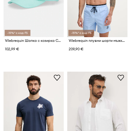
-15%* с код: FS
-15%* с код: FS
Vilebrequin Шапка с козирка CASTLE
Vilebrequin плувни шорти мъжки MOKA
102,99 €
209,90 €