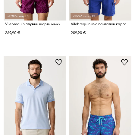
-15%* с код: FS
-25%* с код: FS
Vilebrequin плувни шорти мъжки MAHINA
Vilebrequin къс панталон карго мъжки от лен BAIE
269,90 €
209,90 €