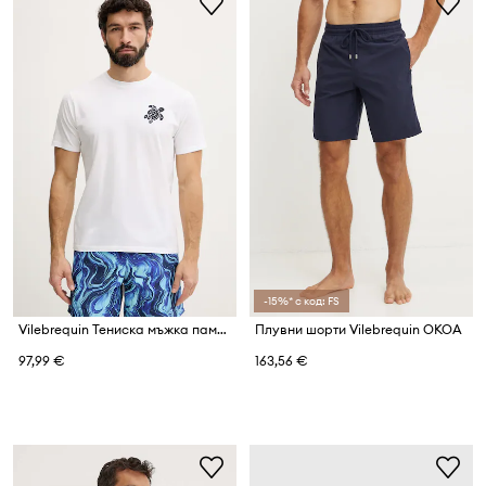
-15%* с код: FS
Vilebrequin Тениска мъжка памучна PARTISOL
Плувни шорти Vilebrequin OKOA
97,99 €
163,56 €