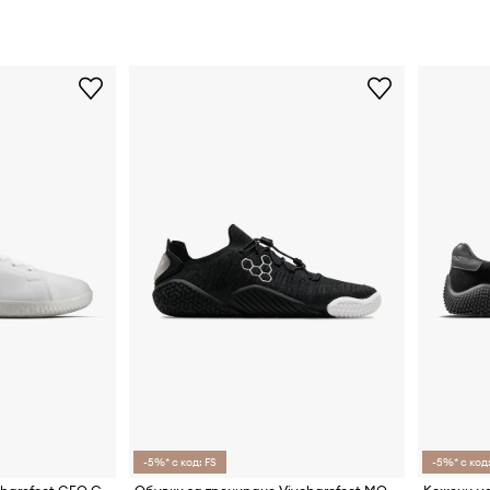
-5%* с код: FS
-5%* с код: