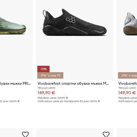
-11%
-5%* с код: FS
-5%* с код:
Vivobarefoot спортни обувки мъжки PRIMUS TRAIL FLOW
Vivobarefoot спортни обувки мъжки MOTUS FLEX TABI
Текуща цена:
Текуща цена:
149,90 €
149,90 €
Редовна цена:
169,90 €
Редовна цена
30 дни:
169,90 €
Най-ниска цена за последните 30 дни:
169,90 €
Най-ниска цен