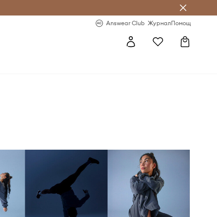
естявай с Answear Club
-20% за първа поръчка
Answear Club
Журнал
Помощ