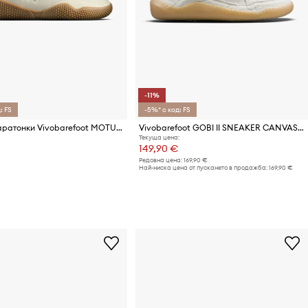
-11%
: FS
-5%* с код: FS
Кожени маратонки Vivobarefoot MOTUS STUDIO SNEAKER LTH
Vivobarefoot GOBI II SNEAKER CANVAS маратонки дамски
Текуща цена:
149,90 €
Редовна цена:
169,90 €
Най-ниска цена от пускането в продажба:
169,90 €