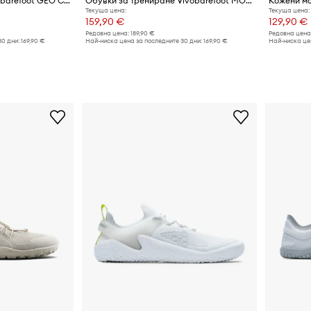
Кожени маратонки Vivobarefoot GEO COURT IV
Обувки за трениране Vivobarefoot MOTUS FLEX
Текуща цена:
Текуща цена:
159,90 €
129,90 €
Редовна цена:
189,90 €
Редовна цена
30 дни:
169,90 €
Най-ниска цена за последните 30 дни:
169,90 €
Най-ниска цен