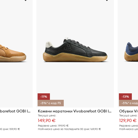
-11%
-13%
-5%* с код: FS
-5%* с код:
Кожени маратонки Vivobarefoot GOBI II PREMIUM LEATHER
Кожени маратонки Vivobarefoot GOBI II PREMIUM LEATHER
Обувки Viv
Текуща цена:
Текуща цена:
149,90 €
129,90 €
Редовна цена:
199,90 €
Редовна цена
30 дни:
159,90 €
Най-ниска цена за последните 30 дни:
169,90 €
Най-ниска цен