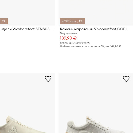
: FS
-5%* с код: FS
Кожени сандали Vivobarefoot SENSUS YIN
Кожени маратонки Vivobarefoot GOBI II PREMIUM LEATHER
Текуща цена:
139,90 €
Редовна цена:
179,90 €
Най-ниска цена за последните 30 дни:
149,90 €