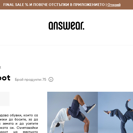
 и връщане за поръчки над 70 EUR
FINAL SALE % И ПОВЕЧЕ ОТСТЪПКИ В ПРИЛОЖЕНИЕТО |
Доставка 1-5 дни
Открий
Сп
t
oot
Брой продукти: 75
здава обувки, които са
изки до босите, за да
с земята и да усетите
аката си. Съчетавайки
дрост на местното