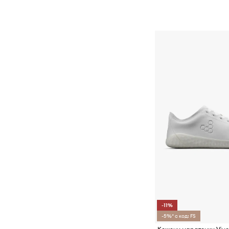
-11%
-5%* с код: FS