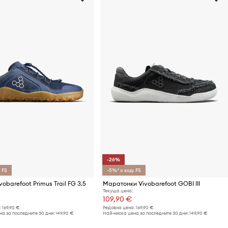
-26%
 FS
-5%* с код: FS
obarefoot Primus Trail FG 3.5
Маратонки Vivobarefoot GOBI III
Текуща цена:
109,90 €
:
169,90 €
Редовна цена:
169,90 €
а за последните 30 дни:
149,90 €
Най-ниска цена за последните 30 дни:
149,90 €