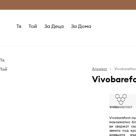
Само оригинални продукти
Безплатни доставка
Тя
Той
За Деца
За Дома
Тя
Той
Обувки
Answear
Vivobarefoo
Vivobaref
Обувки
Балеринки
Боти
Боти
Маратонки
Маратонки
Спортни обувки
Половинки обувки и мокасини
Туристически обувки
Спортни обувки
Vivobarefoot съ
максимално бл
Чехли и сандали
Туристически обувки
ви свържат съ
земята под кр
Чехли и сандали
древната мъ