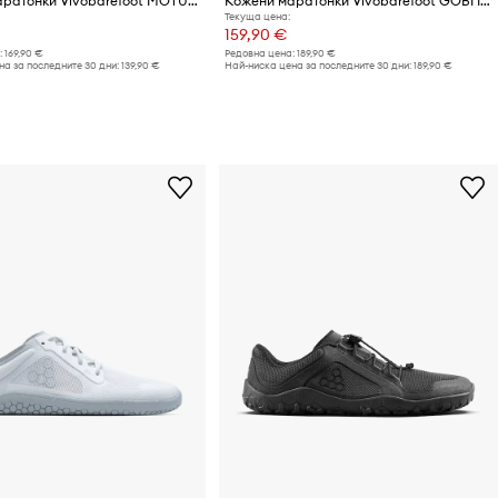
Кожени маратонки Vivobarefoot MOTUS STUDIO SNEAKER LTH
Кожени маратонки Vivobarefoot GOBI II PREMIUM LEATHER
Текуща цена:
159,90 €
:
169,90 €
Редовна цена:
189,90 €
а за последните 30 дни:
139,90 €
Най-ниска цена за последните 30 дни:
189,90 €