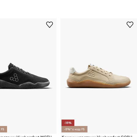
-15%
 FS
-5%* с код: FS