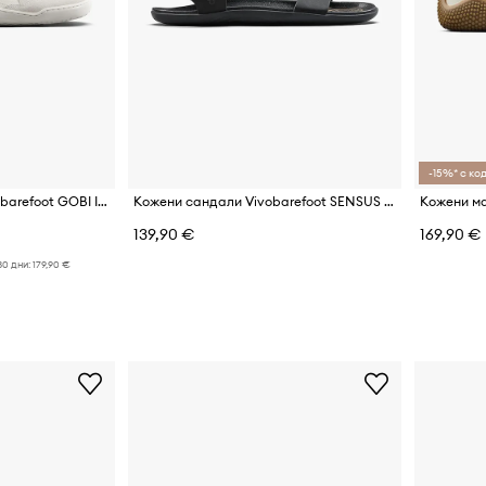
-15%* с код
Кожени маратонки Vivobarefoot GOBI II PREMIUM LEATHER
Кожени сандали Vivobarefoot SENSUS YIN
139,90 €
169,90 €
30 дни:
179,90 €