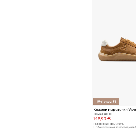
-5%* с код: FS
Текуща цена:
149,90 €
Редовна цена:
179,90 €
Най-ниска цена за последните 