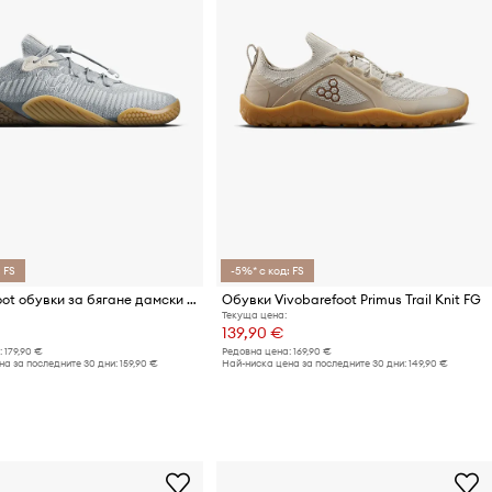
 FS
-5%* с код: FS
Vivobarefoot обувки за бягане дамски MOTUS FLEX NATURAL
Обувки Vivobarefoot Primus Trail Knit FG
Текуща цена:
139,90 €
:
179,90 €
Редовна цена:
169,90 €
а за последните 30 дни:
159,90 €
Най-ниска цена за последните 30 дни:
149,90 €