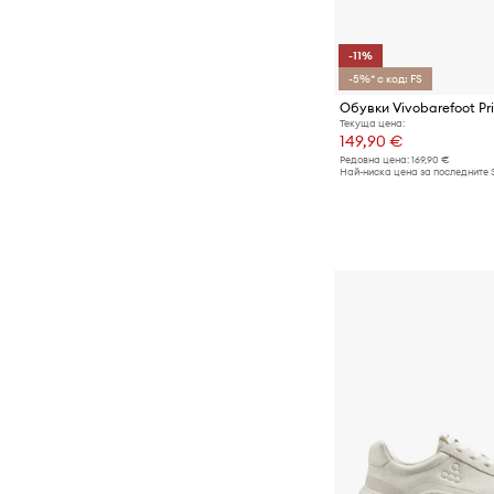
-11%
-5%* с код: FS
Обувки Vivobarefoot Pri
Текуща цена:
149,90 €
Редовна цена:
169,90 €
Най-ниска цена за последните 