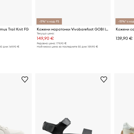
-5%* с код: FS
-15%* с код
mus Trail Knit FG
Кожени маратонки Vivobarefoot GOBI II PREMIUM LEATHER
Текуща цена:
149,90 €
139,90 €
Редовна цена:
179,90 €
30 дни:
169,90 €
Най-ниска цена за последните 30 дни:
159,90 €