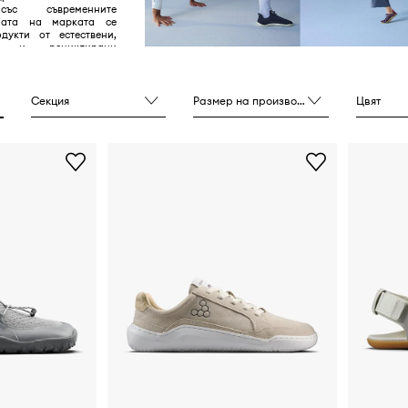
със съвременните
мата на марката се
дукти от естествени,
ни и рециклирани
 супер минималистичен
Секция
Размер на производителя
Цвят