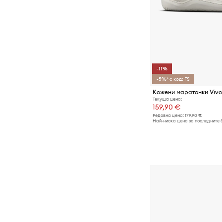
-11%
-5%* с код: FS
Текуща цена:
159,90 €
Редовна цена:
179,90 €
Най-ниска цена за последните 