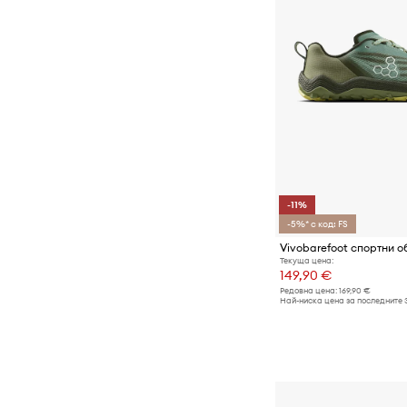
-11%
-5%* с код: FS
Текуща цена:
149,90 €
Редовна цена:
169,90 €
Най-ниска цена за последните 