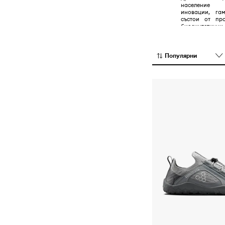
население 
иновации, га
състои от про
биосинтетич
материали със
дизайн.
Популярни