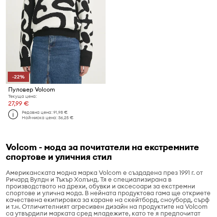
-22%
Пуловер Volcom
Текуща цена:
27,99 €
Редовна цена:
91,98 €
Най-ниска цена:
36,25 €
Volcom - мода за почитатели на екстремните
спортове и уличния стил
Американската модна марка Volcom е създадена през 1991 г. от
Ричард Вулдн и Тъкър Холънд. Тя е специализирана в
производството на дрехи, обувки и аксесоари за екстремни
спортове и улична мода. В нейната продуктова гама ще откриете
качествена екипировка за каране на скейтборд, сноуборд, сърф
и т.н. Отличителният агресивен дизайн на продуктите на Volcom
са утвърдили марката сред младежите, като те я предпочитат