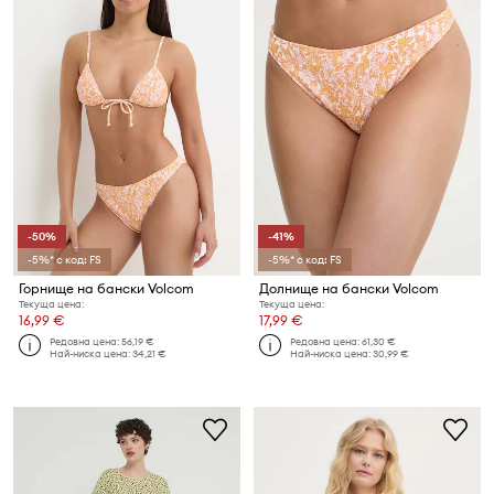
-50%
-41%
-5%* с код: FS
-5%* с код: FS
Горнище на бански Volcom
Долнище на бански Volcom
Текуща цена:
Текуща цена:
16,99 €
17,99 €
Редовна цена:
56,19 €
Редовна цена:
61,30 €
Най-ниска цена:
34,21 €
Най-ниска цена:
30,99 €