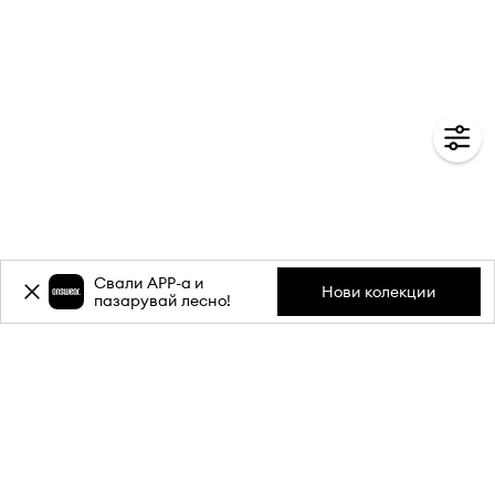
Свали APP-a и
Нови колекции
пазарувай лесно!