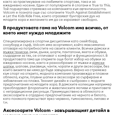
както за практикуване на любимите спортове, така и за
ежедневно носене. Един от популярните й слогани е True to This.
Той подчертава стремежа на компанията към автентичността.
Volcom е позната още със слоганите Youth Against Establishment
и Let the Kids Ride Free, които отразяват бунтарския дух на
младите хора и желанието им да се изразяват свободно.
В продуктовата гама на Volcom има всичко, от
което имат нужда младежите
Специализирана в спортни дисциплини като скейтборд,
сноуборд и сърф, Volcom има асортимент, който максимално
отговаря на потребностите на своите клиенти. Всички дамски и
мъжки тениски
, ризи, дънки, шорти, панталони, якета и обувки,
създадени за тях, се отличават с комфорт и функционалност. В
продуктовата гама ще откриете още богат избор на обувки за
ежедневно носене, както и разнообразие от мъжки и
дамски
шапки
, шалове, ръкавици, чанти, чорапи и други аксесоари, без
които визията ви няма да бъде завършена. Вярна на стремежа
към спорт на открито, модната компания произвежда и плажни
облекла, кърпи, плувни шапки и аксесоари за сърфиране и
забавления на плажа. Техният дизайн е съобразен с модните
предпочитания на младите хора. В дамските колекции например
преобладават флоралните и животинските мотиви и принтовете
с нетрадиционни рисунъци. Преимуществено в облеклото и
аксесоарите е отдадено предпочитание на черното и бялото,
като понякога присъстват ярко червено, тъмнозелено, лилаво и
т.н.
Аксесоарите Volcom - завършващият детайл в