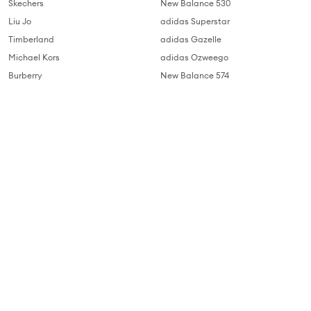
Skechers
New Balance 530
Liu Jo
adidas Superstar
Timberland
adidas Gazelle
Michael Kors
adidas Ozweego
Burberry
New Balance 574