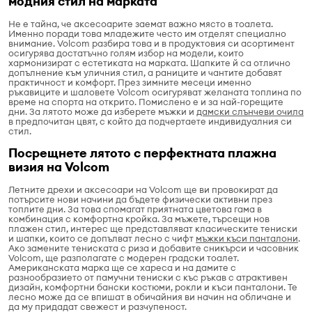
модния стил на марката
Не е тайна, че аксесоарите заемат важно място в тоалета.
Именно поради това младежите често им отделят специално
внимание. Volcom разбира това и в продуктовия си асортимент
осигурява достатъчно голям избор на модели, които
хармонизират с естетиката на марката. Шапките й са отлично
допълнение към уличния стил, а раниците и чантите добавят
практичност и комфорт. През зимните месеци именно
ръкавиците и шаловете Volcom осигуряват желаната топлина по
време на спорта на открито. Помислено е и за най-горещите
дни. За лятото може да изберете мъжки и
дамски слънчеви очила
в предпочитан цвят, с който да подчертаете индивидуалния си
стил.
Посрещнете лятото с перфектната плажна
визия на Volcom
Летните дрехи и аксесоари на Volcom ще ви провокират да
потърсите нови начини да бъдете физически активни през
топлите дни. За това спомагат приятната цветова гама в
комбинация с комфортна кройка. За мъжете, търсещи нов
плажен стил, интерес ще представляват класическите тениски
и шапки, които се допълват лесно с чифт
мъжки къси панталони
.
Ако замените тениската с риза и добавите сникърси и часовник
Volcom, ще разполагате с модерен градски тоалет.
Американската марка ще се хареса и на дамите с
разнообразието от памучни тениски с къс ръкав с атрактивен
дизайн, комфортни бански костюми, рокли и къси панталони. Те
лесно може да се впишат в обичайния ви начин на обличане и
да му придадат свежест и разчупеност.