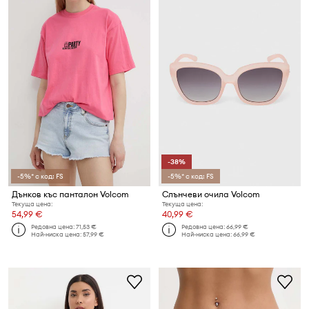
-38%
-5%* с код: FS
-5%* с код: FS
Дънков къс панталон Volcom
Слънчеви очила Volcom
Текуща цена:
Текуща цена:
54,99 €
40,99 €
Редовна цена:
71,53 €
Редовна цена:
66,99 €
Най-ниска цена:
57,99 €
Най-ниска цена:
66,99 €