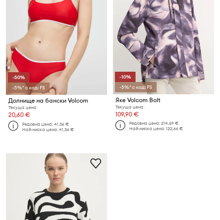
-10%
-50%
-5%* с код: FS
-5%* с код: FS
Яке Volcom Bolt
Долнище на бански Volcom
Текуща цена:
Текуща цена:
109,90 €
20,60 €
Редовна цена:
214,69 €
Редовна цена:
41,36 €
Най-ниска цена:
122,66 €
Най-ниска цена:
41,36 €