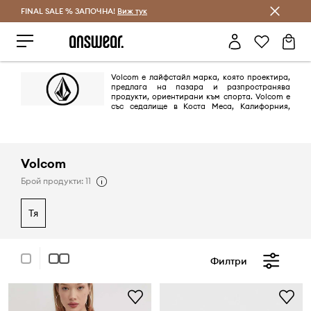
FINAL SALE % ЗАПОЧНА!
Спестявай с Answear Club
Виж тук
Volcom е лайфстайл марка, която проектира,
предлага на пазара и разпространява
продукти, ориентирани към спортa. Volcom е
със седалище в Коста Меса, Калифорния,
САЩ (САЩ). Известни с логото си за запазена марка - лозунга си True
to This и кампанията Let Kids Ride Free.
Volcom
Брой продукти: 11
тя
Филтри