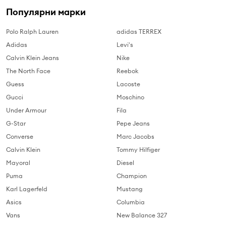
Популярни марки
Polo Ralph Lauren
adidas TERREX
Adidas
Levi's
Calvin Klein Jeans
Nike
The North Face
Reebok
Guess
Lacoste
Gucci
Moschino
Under Armour
Fila
G-Star
Pepe Jeans
Converse
Marc Jacobs
Calvin Klein
Tommy Hilfiger
Mayoral
Diesel
Puma
Champion
Karl Lagerfeld
Mustang
Asics
Columbia
Vans
New Balance 327