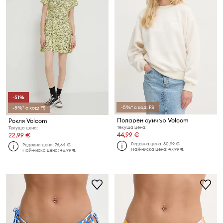
-51%
-5%* с код: FS
-5%* с код: FS
Поларен суичър Volcom
Рокля Volcom
Текуща цена:
Текуща цена:
44,99 €
22,99 €
Редовна цена:
80,99 €
Редовна цена:
76,64 €
Най-ниска цена:
47,99 €
Най-ниска цена:
46,99 €