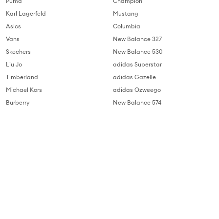
Puma
Champion
Karl Lagerfeld
Mustang
Asics
Columbia
Vans
New Balance 327
Skechers
New Balance 530
Liu Jo
adidas Superstar
Timberland
adidas Gazelle
Michael Kors
adidas Ozweego
Burberry
New Balance 574