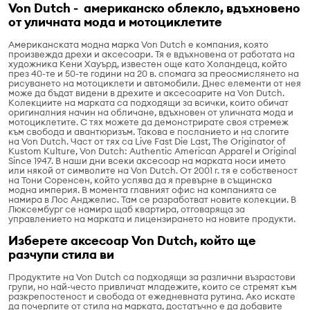
Von Dutch - американско облекло, вдъхновено
от уличната мода и мотоциклетите
Американската модна марка Von Dutch е компания, която
произвежда дрехи и аксесоари. Тя е вдъхновена от работата на
художника Кени Хауърд, известен още като Холандеца, който
през 40-те и 50-те години на 20 в. спомага за преосмислянето на
рисуването на мотоциклети и автомобили. Днес елементи от нея
може да бъдат видени в дрехите и аксесоарите на Von Dutch.
Колекциите на марката са подходящи за всички, които обичат
оригиналния начин на обличане, вдъхновен от уличната мода и
мотоциклетите. С тях можете да демонстрирате своя стремеж
към свобода и авантюризъм. Такова е посланието и на слогите
на Von Dutch. Част от тях са Live Fast Die Last, The Originator of
Kustom Kulture, Von Dutch: Authentic American Apparel и Original
Since 1947. В наши дни всеки аксесоар на марката носи името
или някой от символите на Von Dutch. От 2001 г. тя е собственост
на Тони Соренсен, който успява да я превърне в същинска
модна империя. В момента главният офис на компанията се
намира в Лос Анджелис. Там се разработват новите колекции. В
Люксембург се намира щаб квартира, отговаряща за
управлението на марката и лицензирането на новите продукти.
Изберете аксесоар Von Dutch, който ще
разчупи стила ви
Продуктите на Von Dutch са подходящи за различни възрастови
групи, но най-често привличат младежите, които се стремят към
разкрепостеност и свобода от ежедневната рутина. Ако искате
да почерпите от стила на марката, достатъчно е да добавите