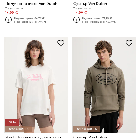
Памучна тениска Von Dutch
Суичър Von Dutch
Текуща цена:
Текуща цена:
16,99 €
44,99 €
Редовна цена:
34,72 €
Редовна цена:
71,90 €
Най-ниска цена:
17,99 €
Най-ниска цена:
46,99 €
-29%
-5%* с код: FS
-5%* с код: FS
Von Dutch тениска дамска от памук
Суичър Von Dutch