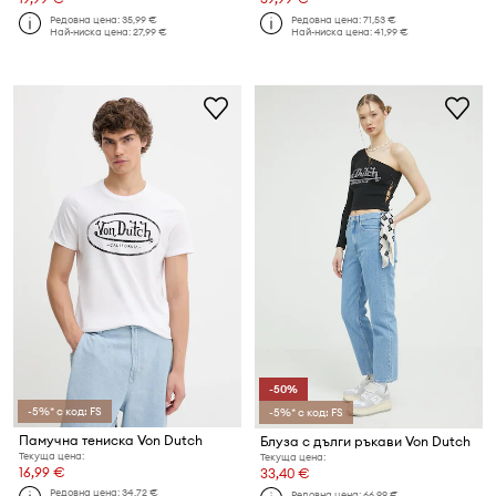
Редовна цена:
35,99 €
Редовна цена:
71,53 €
Най-ниска цена:
27,99 €
Най-ниска цена:
41,99 €
-50%
-5%* с код: FS
-5%* с код: FS
Памучна тениска Von Dutch
Блуза с дълги ръкави Von Dutch
Текуща цена:
Текуща цена:
16,99 €
33,40 €
Редовна цена:
34,72 €
Редовна цена:
66,99 €