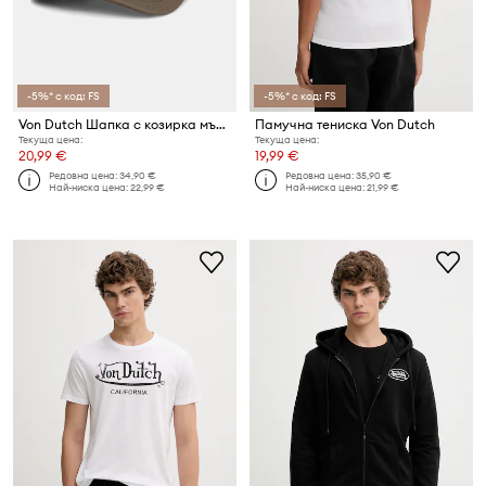
-5%* с код: FS
-5%* с код: FS
Von Dutch Шапка с козирка мъжка
Памучна тениска Von Dutch
Текуща цена:
Текуща цена:
20,99 €
19,99 €
Редовна цена:
34,90 €
Редовна цена:
35,90 €
Най-ниска цена:
22,99 €
Най-ниска цена:
21,99 €