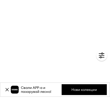
Свали APP-a и
Нови колекции
пазарувай лесно!