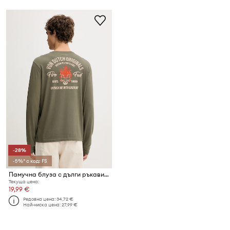
-28%
-5%* с код: FS
Памучна блуза с дълги ръкави Von Dutch
Текуща цена:
19,99 €
Редовна цена:
34,72 €
Най-ниска цена:
27,99 €