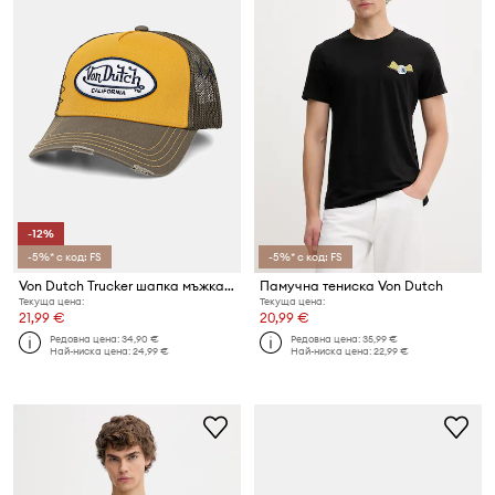
-12%
-5%* с код: FS
-5%* с код: FS
Von Dutch Trucker шапка мъжка памучна
Памучна тениска Von Dutch
Текуща цена:
Текуща цена:
21,99 €
20,99 €
Редовна цена:
34,90 €
Редовна цена:
35,99 €
Най-ниска цена:
24,99 €
Най-ниска цена:
22,99 €