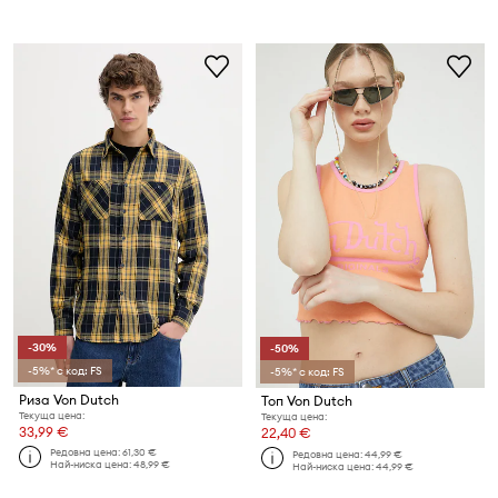
-30%
-50%
-5%* с код: FS
-5%* с код: FS
Риза Von Dutch
Топ Von Dutch
Текуща цена:
Текуща цена:
33,99 €
22,40 €
Редовна цена:
61,30 €
Редовна цена:
44,99 €
Най-ниска цена:
48,99 €
Най-ниска цена:
44,99 €