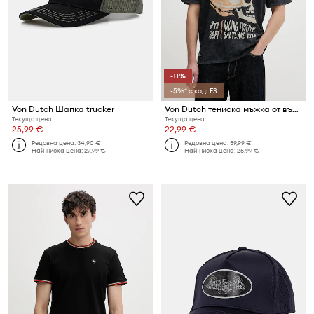
-11%
-5%* с код: FS
Von Dutch Шапка trucker
Von Dutch тениска мъжка от вълна
Текуща цена:
Текуща цена:
25,99 €
22,99 €
Редовна цена:
34,90 €
Редовна цена:
39,99 €
Най-ниска цена:
27,99 €
Най-ниска цена:
25,99 €