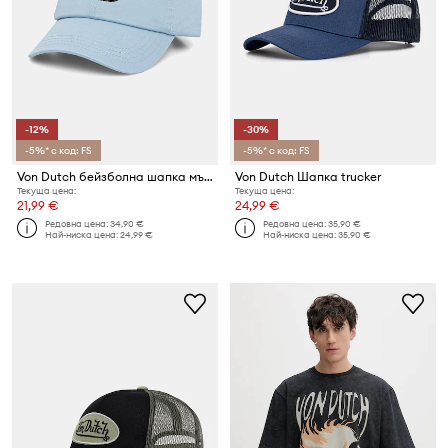
-12%
-30%
-5%* с код: FS
-5%* с код: FS
Von Dutch бейзболна шапка мъжка от памук
Von Dutch Шапка trucker
Текуща цена:
Текуща цена:
21,99 €
24,99 €
Редовна цена:
34,90 €
Редовна цена:
35,90 €
Най-ниска цена:
24,99 €
Най-ниска цена:
35,90 €