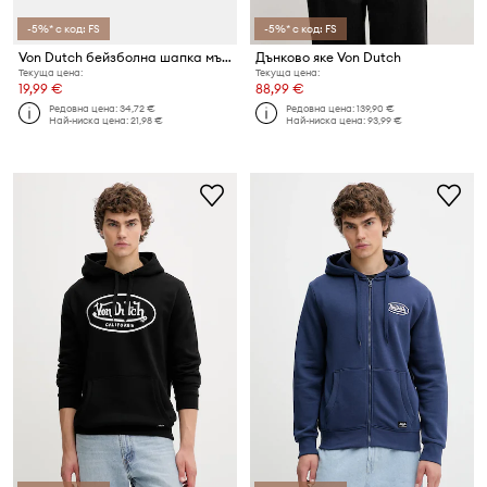
-5%* с код: FS
-5%* с код: FS
Von Dutch бейзболна шапка мъжка от памук
Дънково яке Von Dutch
Текуща цена:
Текуща цена:
19,99 €
88,99 €
Редовна цена:
34,72 €
Редовна цена:
139,90 €
Най-ниска цена:
21,98 €
Най-ниска цена:
93,99 €