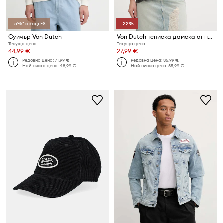
-5%* с код: FS
-22%
Суичър Von Dutch
Von Dutch тениска дамска от памук
Текуща цена:
Текуща цена:
44,99 €
27,99 €
Редовна цена:
71,99 €
Редовна цена:
35,99 €
Най-ниска цена:
48,99 €
Най-ниска цена:
35,99 €