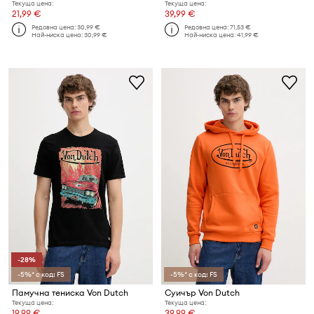
Текуща цена:
Текуща цена:
21,99 €
39,99 €
Редовна цена:
30,99 €
Редовна цена:
71,53 €
Най-ниска цена:
30,99 €
Най-ниска цена:
41,99 €
-28%
-5%* с код: FS
-5%* с код: FS
Памучна тениска Von Dutch
Суичър Von Dutch
Текуща цена:
Текуща цена:
19,99 €
39,99 €