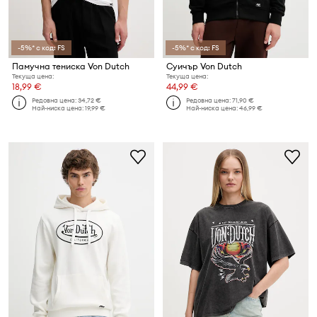
-5%* с код: FS
-5%* с код: FS
Памучна тениска Von Dutch
Суичър Von Dutch
Текуща цена:
Текуща цена:
18,99 €
44,99 €
Редовна цена:
34,72 €
Редовна цена:
71,90 €
Най-ниска цена:
19,99 €
Най-ниска цена:
46,99 €