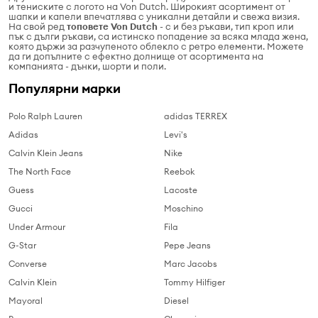
и тениските с логото на Von Dutch. Широкият асортимент от
шапки и капели впечатлява с уникални детайли и свежа визия.
На свой ред
топовете Von Dutch
- с и без ръкави, тип кроп или
пък с дълги ръкави, са истинско попадение за всяка млада жена,
която държи за разчупеното облекло с ретро елементи. Можете
да ги допълните с ефектно долнище от асортимента на
компанията - дънки, шорти и поли.
Популярни марки
Polo Ralph Lauren
adidas TERREX
Adidas
Levi's
Calvin Klein Jeans
Nike
The North Face
Reebok
Guess
Lacoste
Gucci
Moschino
Under Armour
Fila
G-Star
Pepe Jeans
Converse
Marc Jacobs
Calvin Klein
Tommy Hilfiger
Mayoral
Diesel