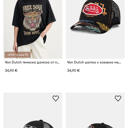
-25%* с код: FS
Von Dutch тениска дамска от памук
Von Dutch шапка с козирка мъжка
34,90 €
34,90 €