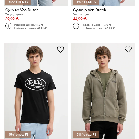
-5%* с код: FS
-5%* с код: FS
Суичър Von Dutch
Суичър Von Dutch
Текуща цена:
Текуща цена:
39,99 €
44,99 €
Редовна цена:
71,53 €
Редовна цена:
71,90 €
Най-ниска цена:
41,99 €
Най-ниска цена:
48,99 €
-5%* с код: FS
-5%* с код: FS