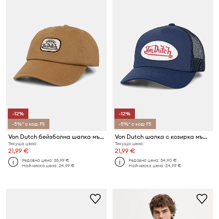
-12%
-12%
-5%* с код: FS
-5%* с код: FS
Von Dutch бейзболна шапка мъжка от памук
Von Dutch шапка с козирка мъжка
Текуща цена:
Текуща цена:
21,99 €
21,99 €
Редовна цена:
35,99 €
Редовна цена:
34,90 €
Най-ниска цена:
24,99 €
Най-ниска цена:
24,99 €