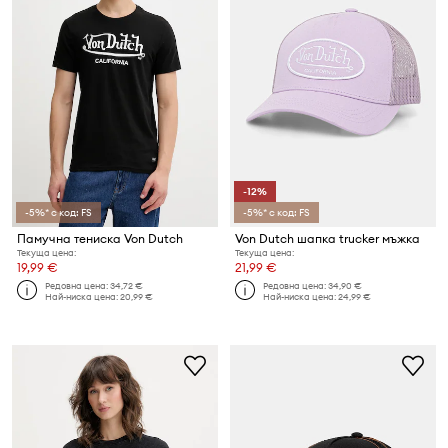
-12%
-5%* с код: FS
-5%* с код: FS
Памучна тениска Von Dutch
Von Dutch шапка trucker мъжка
Текуща цена:
Текуща цена:
19,99 €
21,99 €
Редовна цена:
34,72 €
Редовна цена:
34,90 €
Най-ниска цена:
20,99 €
Най-ниска цена:
24,99 €