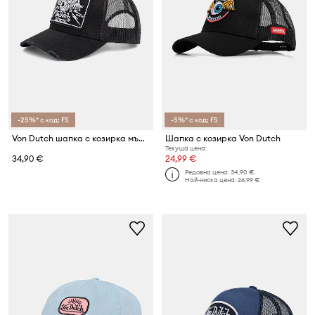
-25%* с код: FS
-5%* с код: FS
Von Dutch шапка с козирка мъжка
Шапка с козирка Von Dutch
Текуща цена:
34,90 €
24,99 €
Редовна цена:
34,90 €
Най-ниска цена:
26,99 €