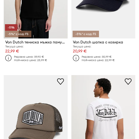
-11%
-5%* с код: FS
-5%* с код: FS
Von Dutch тениска мъжка памучна
Von Dutch шапка с козирка
Текуща цена:
Текуща цена:
22,99 €
20,99 €
Редовна цена:
39,90 €
Редовна цена:
35,99 €
Най-ниска цена:
25,99 €
Най-ниска цена:
22,99 €