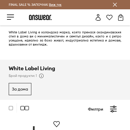
FINAL SALE % ЗАПОЧНА!
Спестявай с Answear Club
Виж тук
White Label Living е холандска марка, която пренася скандинавския
стил в дома ви с минималистичен и семпъл дизайн, както и с ретро
усещане, идеално за бохо живот, индустриална естетика и домове,
вдъхновени от винтидж.
White Label Living
Брой продукти: 1
за дома
Филтри