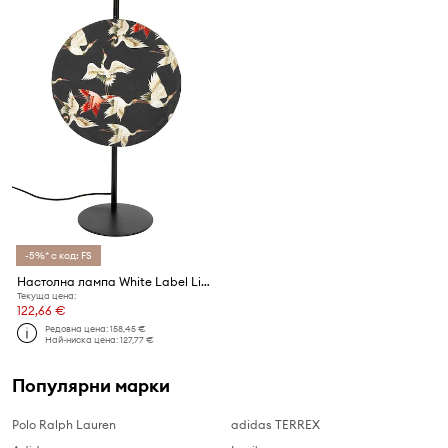
-5%* с код: FS
Настолна лампа White Label Living Jaylee
Текуща цена:
122,66 €
Редовна цена:
158,45 €
Най-ниска цена:
127,77 €
Популярни марки
Polo Ralph Lauren
adidas TERREX