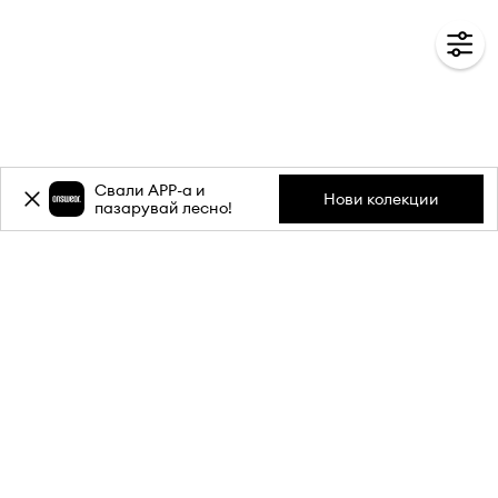
Свали APP-a и
Нови колекции
пазарувай лесно!
Абонирай се за бюлетина ни и