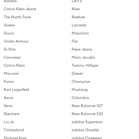
Adidas
Levi's
Calvin Klein Jeans
Nike
The North Face
Reebok
Guess
Lacoste
Gucci
Moschino
Under Armour
Fila
G-Star
Pepe Jeans
Converse
Marc Jacobs
Calvin Klein
Tommy Hilfiger
Mayoral
Diesel
Puma
Champion
Karl Lagerfeld
Mustang
Asics
Columbia
Vans
New Balance 327
Skechers
New Balance 530
Liu Jo
adidas Superstar
Timberland
adidas Gazelle
Michael Kors
adidas Ozweego