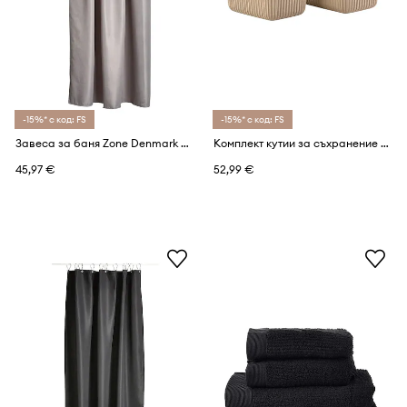
-15%* с код: FS
-15%* с код: FS
Завеса за баня Zone Denmark Lux
Комплект кутии за съхранение Zone Denmark Pulp (2 броя)
45,97 €
52,99 €