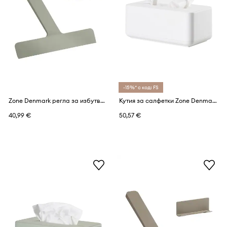
-15%* с код: FS
Zone Denmark регла за избутване на вода за баня от силикон
Кутия за салфетки Zone Denmark Ume 14 x 26 cm
40,99 €
50,57 €