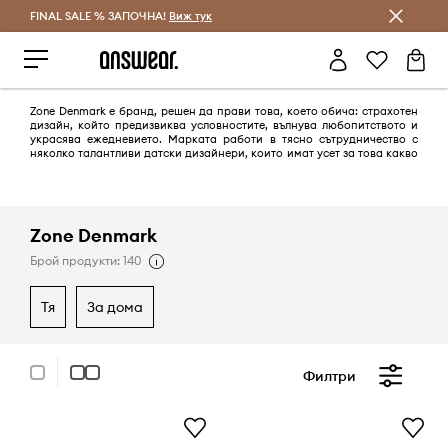
FINAL SALE % ЗАПОЧНА!
Спестявай с Answear Club
Виж тук
Zone Denmark е бранд, решен да прави това, което обича: страхотен
дизайн, който предизвиква условностите, вълнува любопитството и
украсява ежедневието. Марката работи в тясно сътрудничество с
няколко талантливи датски дизайнери, които имат усет за това какво
придава смисъл и стойност на съвременния потребител.
Zone Denmark
Брой продукти: 140
тя
за дома
Филтри