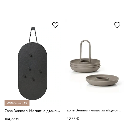
-15%* с код: FS
Zone Denmark чаша за яйце от силикон
Zone Denmark Магнитна дъска A-bulletin
40,99 €
104,99 €