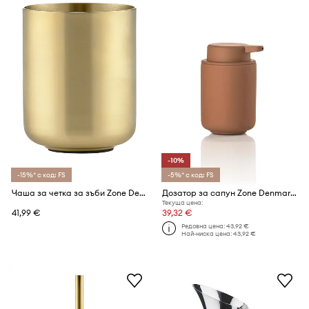
-10%
-15%* с код: FS
-5%* с код: FS
Чаша за четка за зъби Zone Denmark Ume 10,3 x 8,3 cm
Дозатор за сапун Zone Denmark Ume 250 ml
Текуща цена:
41,99 €
39,32 €
Редовна цена:
43,92 €
Най-ниска цена:
43,92 €