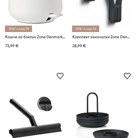
-15%* с код: FS
-15%* с код: FS
Кошче за боклук Zone Denmark 3 L
Комплект закачалки Zone Denmark (2 броя)
73,99 €
28,99 €