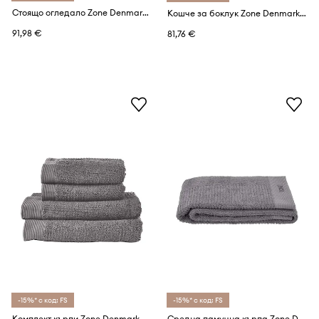
Стоящо огледало Zone Denmark Ume 19 x 19 cm
Кошче за боклук Zone Denmark Nova 5 L
91,98 €
81,76 €
-15%* с код: FS
-15%* с код: FS
Комплект кърпи Zone Denmark od 50 do 104 cm (4 броя)
Средна памучна кърпа Zone Denmark Classic Grey 70 x 140 cm