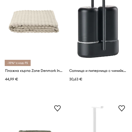
-15%* с код: FS
Плажна кърпа Zone Denmark Inu 180 x 100 cm
Солница и пиперница с чинийка Zone Denmark Singles
44,99 €
30,63 €