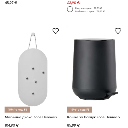
45,97 €
63,90 €
Редовна цена:
71,53 €
Най-ниска цена:
71,53 €
-15%* с код: FS
-15%* с код: FS
Магнитна дъска Zone Denmark A-bulletin
Кошче за боклук Zone Denmark Nova 5 L
104,90 €
85,99 €