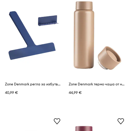
Zone Denmark регла за избутване на вода за баня от силикон
Zone Denmark термо чаша от неръждаема стомана 650 ml
40,99 €
44,99 €