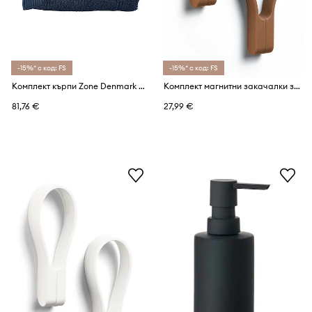
-15%* с код: FS
-15%* с код: FS
Комплект кърпи Zone Denmark Classic (4 броя)
Комплект магнитни закачалки за стена Zone Denmark (2 броя)
81,76 €
27,99 €