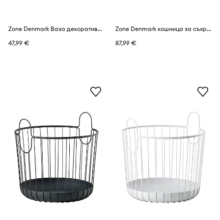
Zone Denmark Ваза декоративна от цветно стъкло 11 x 10 cm
Zone Denmark кошница за съхранение от стомана 40,6 x 41,1 cm
47,99 €
87,99 €