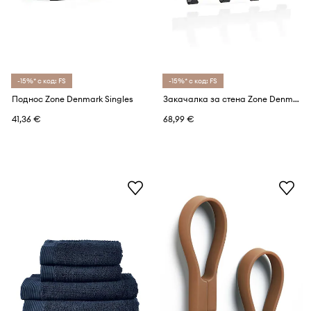
-15%* с код: FS
-15%* с код: FS
Поднос Zone Denmark Singles
Закачалка за стена Zone Denmark A-Rack
41,36 €
68,99 €