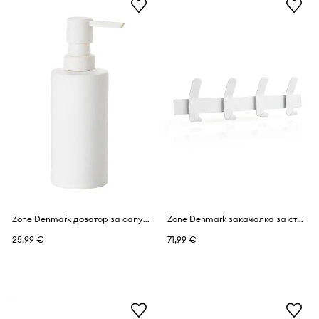
Zone Denmark дозатор за сапун от порцелан
Zone Denmark закачалка за стена от прахово боядисана стомана
25,99 €
71,99 €