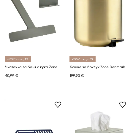
-15%* с код: FS
-15%* с код: FS
Чистачка за баня с кука Zone Denmark Ume 24 x 22 cm
Кошче за боклук Zone Denmark Ume 4 L
40,99 €
199,90 €