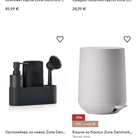
85,99 €
28,99 €
-10%
-5%* с код: FS
Органайзер за мивка Zone Denmark (4 броя)
Кошче за боклук Zone Denmark 3 L
Текуща цена: