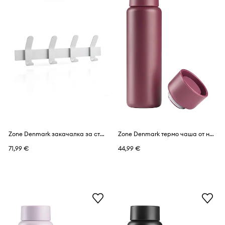
Zone Denmark закачалка за стена от прахово боядисана стомана
Zone Denmark термо чаша от неръждаема стомана 650 ml
71,99 €
44,99 €