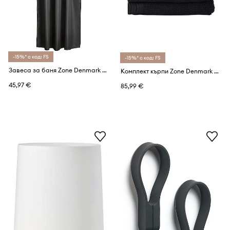
-15%* с код: FS
-15%* с код: FS
Завеса за баня Zone Denmark Lux
Комплект кърпи Zone Denmark od 50 do 140 cm (4 броя)
45,97 €
85,99 €