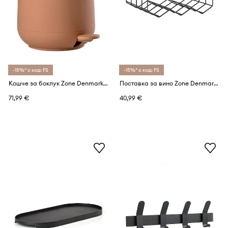
-15%* с код: FS
-15%* с код: FS
Кошче за боклук Zone Denmark Nova 3 L
Поставка за вино Zone Denmark Rocks
71,99 €
40,99 €