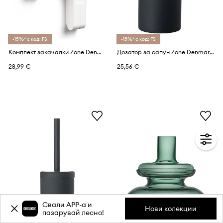
-15%* с код: FS
-15%* с код: FS
Комплект закачалки Zone Denmark (2 броя)
Дозатор за сапун Zone Denmark
28,99 €
25,56 €
Свали APP-a и
Нови колекции
пазарувай лесно!