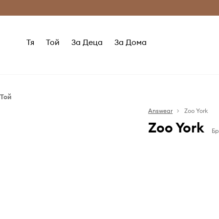
Само оригинални продукти
Безплатни доставка
Тя
Той
За Деца
За Дома
Той
Дрехи
Answear
Zoo York
Zoo York
Суичъри
Бр
Тениски и блузи с дълъг ръкав
Якета
През 1993 г. Ро
Адам Шатц о
лайфстайл ма
скейтборда: Zo
за марката идв
извън скейтбо
графити, които
със скейтбо