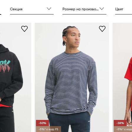
вестна марка, която
ределя тенденциите.
Секция
Размер на производителя
Цвят
зи години марката не е
зка с корените си и
пуска супер графики и
блекла, обичани от
хип-хоп фенове и
рафити по цял свят.
-50%
-38%
-5%* с код: FS
-5%* с код: