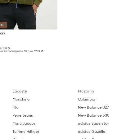
 FS
ork
:
71,53 €
а за последните 30 дни:
37,99 €
Lacoste
Mustang
Moschino
Columbia
Fila
New Balance 327
Pepe Jeans
New Balance 530
Marc Jacobs
adidas Superstar
Tommy Hilfiger
adidas Gazelle