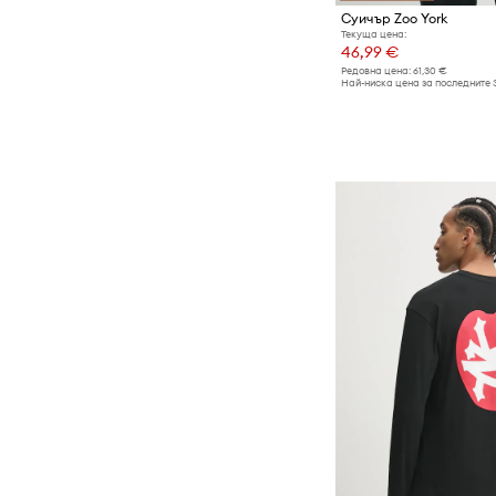
Суичър Zoo York
Текуща цена:
46,99 €
Редовна цена:
61,30 €
Най-ниска цена за последните 