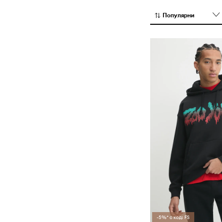
е световноиз
постоянно оп
Популярни
След всички те
загубила връ
продължава да 
дизайни на о
скейтъри, 
художници на г
-5%* с код: FS