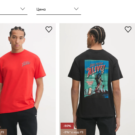
Цена
-50%
 FS
-5%* с код: FS