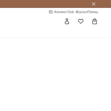
естявай с Answear Club
-20% за първа поръчка
Answear Club
Журнал
Помощ