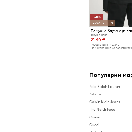
-50%
-5%* с код: FS
Текуща цена:
21,40 €
Редовна цена:
42,99 €
Най-ниска цена за последните 
Популярни ма
Polo Ralph Lauren
Adidas
Calvin Klein Jeans
The North Face
Guess
Gucci