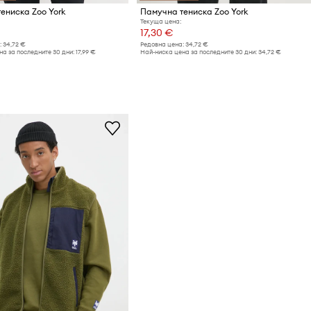
ениска Zoo York
Памучна тениска Zoo York
Текуща цена:
17,30 €
:
34,72 €
Редовна цена:
34,72 €
а за последните 30 дни:
17,99 €
Най-ниска цена за последните 30 дни:
34,72 €