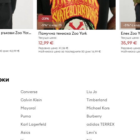
-23%
-5%* с код: FS
-5%* с код:
Памучна блуза с дълги ръкави Zoo York
Памучна тениска Zoo York
Елек Zoo Y
Текуща цена:
Текуща цена:
12,99 €
35,99 €
Редовна цена:
41,36 €
Редовна цена
30 дни:
42,99 €
Най-ниска цена за последните 30 дни:
16,99 €
Най-ниска цен
рки
Converse
Liu Jo
Calvin Klein
Timberland
Mayoral
Michael Kors
Puma
Burberry
Karl Lagerfeld
adidas TERREX
Asics
Levi's