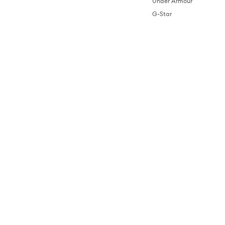
Under Armour
G-Star