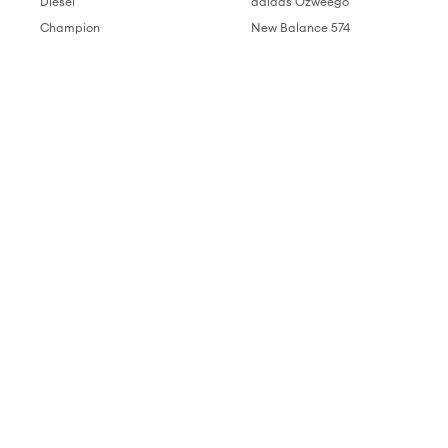
Diesel
adidas Ozweego
Champion
New Balance 574