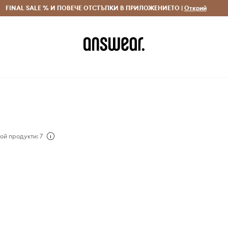
 и връщане за поръчки над 70 EUR
FINAL SALE % И ПОВЕЧЕ ОТСТЪПКИ В ПРИЛОЖЕНИЕТО |
Доставка 1-5 дни
Открий
Сп
ой продукти: 7
дни Смит, Ели Геснер и
сновават първата
рка, вдъхновена от
o York. Вдъхновението
а от различни култури
рда, като хип-хоп и
 вървят толкова добре
рда. Днес Zoo York