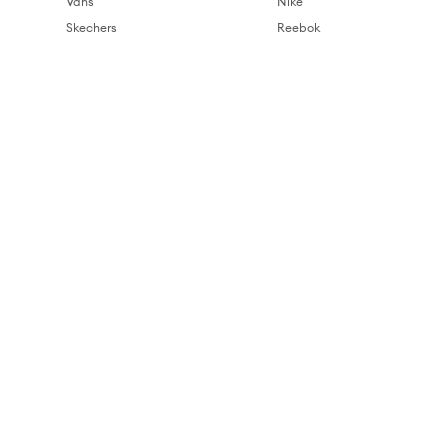
Vans
Nike
Skechers
Reebok