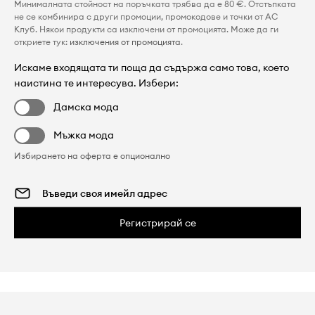
Минималната стойност на поръчката трябва да е 80 €. Отстъпката
не се комбинира с други промоции, промокодове и точки от AC
Клуб. Някои продукти са изключени от промоцията. Може да ги
откриете тук:
изключения от промоцията
.
Искаме входящата ти поща да съдържа само това, което
наистина те интересува. Избери:
Дамска мода
Мъжка мода
Избирането на оферта е опционално
Регистрирай се