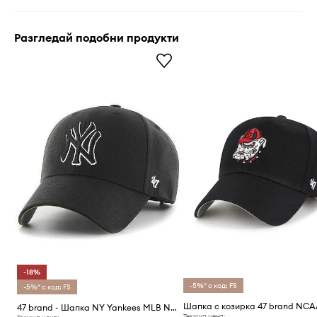
Разгледай подобни продукти
-18%
-5%* с код: FS
-5%* с код: FS
47 brand - Шапка NY Yankees MLB New York
Текуща цена: