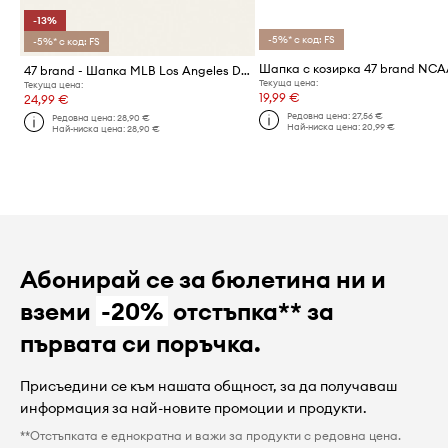
-13%
-5%* с код: FS
-5%* с код: FS
47 brand - Шапка MLB Los Angeles Dodgers
Текуща цена:
Текуща цена:
19,99 €
24,99 €
Редовна цена:
27,56 €
Редовна цена:
28,90 €
Най-ниска цена:
20,99 €
Най-ниска цена:
28,90 €
Абонирай се за бюлетина ни и
вземи
-20%
отстъпка** за
първата си поръчка.
Присъедини се към нашата общност, за да получаваш
информация за най-новите промоции и продукти.
**Отстъпката е еднократна и важи за продукти с редовна цена.