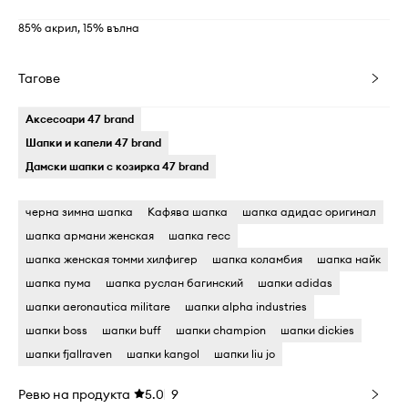
85% акрил, 15% вълна
Тагове
Аксесоари 47 brand
Шапки и капели 47 brand
Дамски шапки с козирка 47 brand
черна зимна шапка
Кафява шапка
шапка адидас оригинал
шапка армани женская
шапка гесс
шапка женская томми хилфигер
шапка коламбия
шапка найк
шапка пума
шапка руслан багинский
шапки adidas
шапки aeronautica militare
шапки alpha industries
шапки boss
шапки buff
шапки champion
шапки dickies
шапки fjallraven
шапки kangol
шапки liu jo
Ревю на продукта
5.0
9