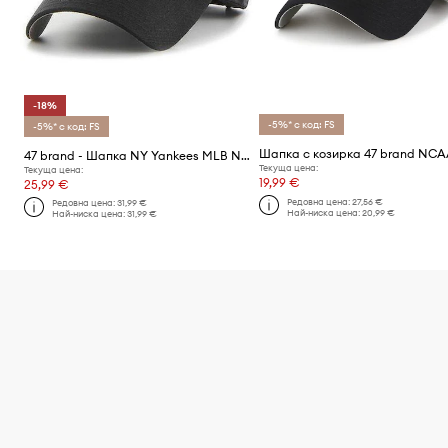
-18%
-5%* с код: FS
-5%* с код: FS
47 brand - Шапка NY Yankees MLB New York
Текуща цена:
Текуща цена:
19,99 €
25,99 €
Редовна цена:
27,56 €
Редовна цена:
31,99 €
Най-ниска цена:
20,99 €
Най-ниска цена:
31,99 €