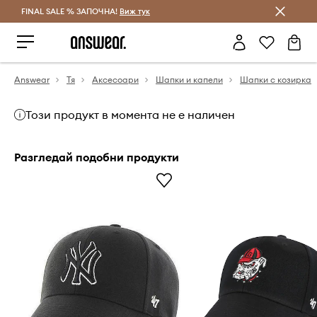
FINAL SALE % ЗАПОЧНА!
Спестявай с Answear Club
Виж тук
Answear
Тя
Аксесоари
Шапки и капели
Шапки с козирка
Този продукт в момента не е наличен
Разгледай подобни продукти