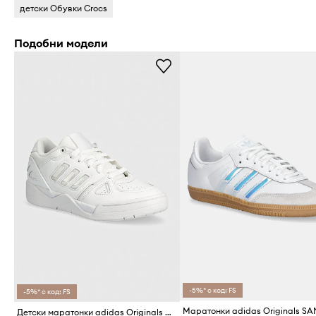
детски Обувки Crocs
Подобни модели
-5%* с код: FS
-5%* с код: FS
Детски маратонки adidas Originals MIDCITY LOW