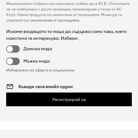
Минималната стойност на поръчката трябва да е 80 €. Отстъпката
не се комбинира с други промоции, промокодове и точки от AC
Клуб. Някои продукти са изключени от промоцията. Може да ги
откриете тук:
изключения от промоцията
.
Искаме входящата ти поща да съдържа само това, което
наистина те интересува. Избери:
Дамска мода
Мъжка мода
Избирането на оферта е опционално
Регистрирай се