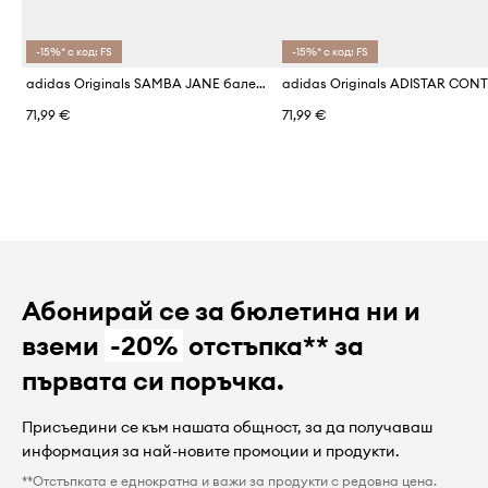
-15%* с код: FS
-15%* с код: FS
adidas Originals SAMBA JANE балеринки за деца от кожа
71,99 €
71,99 €
Абонирай се за бюлетина ни и
вземи
-20%
отстъпка** за
първата си поръчка.
Присъедини се към нашата общност, за да получаваш
информация за най-новите промоции и продукти.
**Отстъпката е еднократна и важи за продукти с редовна цена.