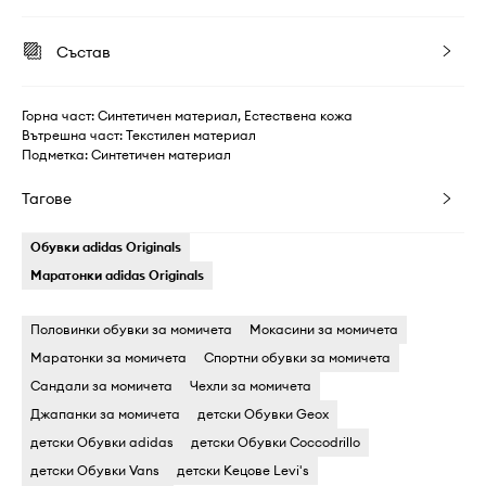
Състав
Горна част: Синтетичен материал, Естествена кожа
Вътрешна част: Текстилен материал
Подметка: Синтетичен материал
Тагове
Обувки adidas Originals
Маратонки adidas Originals
Половинки обувки за момичета
Мокасини за момичета
Маратонки за момичета
Спортни обувки за момичета
Сандали за момичета
Чехли за момичета
Джапанки за момичета
детски Обувки Geox
детски Обувки adidas
детски Обувки Coccodrillo
детски Обувки Vans
детски Кецове Levi's