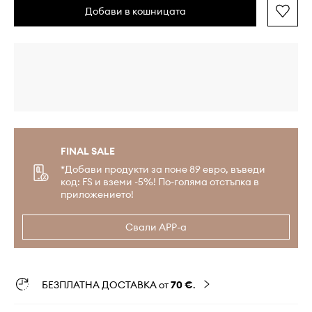
Добави в кошницата
FINAL SALE
*Добави продукти за поне 89 евро, въведи
код: FS и вземи -5%! По-голяма отстъпка в
приложението!
Свали APP-а
БЕЗПЛАТНА ДОСТАВКА от
70 €
.