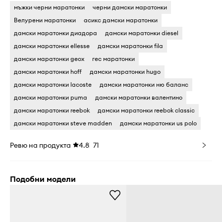
мъжки черни маратонки
черни дамски маратонки
Велурени маратонки
асикс дамски маратонки
дамски маратонки диадора
дамски маратонки diesel
дамски маратонки ellesse
дамски маратонки fila
дамски маратонки geox
гес маратонки
дамски маратонки hoff
дамски маратонки hugo
дамски маратонки lacoste
дамски маратонки ню баланс
дамски маратонки puma
дамски маратонки валентино
дамски маратонки reebok
дамски маратонки reebok classic
дамски маратонки steve madden
дамски маратонки us polo
Ревю на продукта
4.8
71
Подобни модели