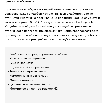
цветова комбинация.
Горната част на обувките е изработена от мека и издръжлива
велурена кожа за удобен и стилен външен вид. Характерен е
отличителният стил на прошиване на предната част на обувката и
златният надпис "SPEZIAL" заедно с логото на adidas Originals.
Хандбалната обувка Spezial осигурява удобно прилягане и
стабилност с подплатените си език и яка, които предпазват крака
при ходене. Тези обувки са идеални както за ежедневен, небрежен
стил, така и за спортни дейности като хандбал или тенис.
- Заоблен и мек преден участък на обувката.
- Нехлъзгаща се подметка.
- Гумена подметка.
- Подсилена част при петата.
- Текстилна вътрешна част.
- Комфортна вътрешна част.
- Модел с връзки.
- Дължина на стелката: 26,5 cm.
- Мерките се отнасят за размер: 42.