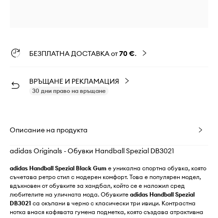
БЕЗПЛАТНА ДОСТАВКА от
70 €
.
ВРЪЩАНЕ И РЕКЛАМАЦИЯ
30 дни право на връщане
Описание на продукта
adidas Originals - Обувки Handball Spezial DB3021
adidas Handball Spezial Black Gum
е уникална спортна обувка, която
съчетава ретро стил с модерен комфорт. Това е популярен модел,
вдъхновен от обувките за хандбал, който се е наложил сред
любителите на уличната мода. Обувките
adidas Handball Spezial
DB3021
са окъпани в черно с класически три ивици. Контрастна
нотка внася кафявата гумена подметка, която създава атрактивна