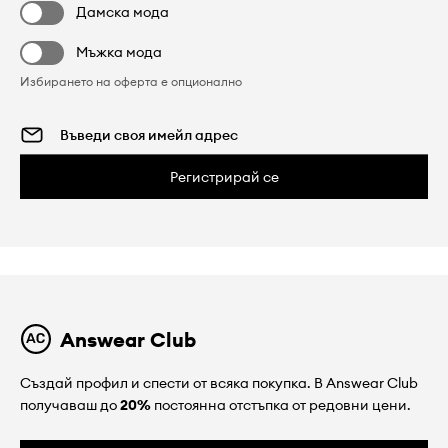
Дамска мода
Мъжка мода
Избирането на оферта е опционално
Регистрирай се
Answear Club
Създай профил и спести от всяка покупка. В Answear Club
получаваш до
20%
постоянна отстъпка от редовни цени.