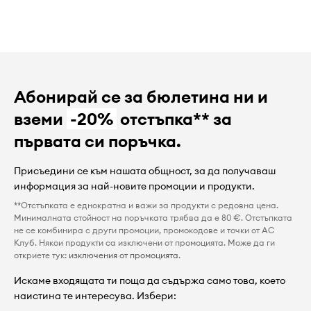
Абонирай се за бюлетина ни и
вземи
-20%
отстъпка** за
първата си поръчка.
Присъедини се към нашата общност, за да получаваш
информация за най-новите промоции и продукти.
**Отстъпката е еднократна и важи за продукти с редовна цена.
Минималната стойност на поръчката трябва да е 80 €. Отстъпката
не се комбинира с други промоции, промокодове и точки от AC
Клуб. Някои продукти са изключени от промоцията. Може да ги
откриете тук:
изключения от промоцията
.
Искаме входящата ти поща да съдържа само това, което
наистина те интересува. Избери: