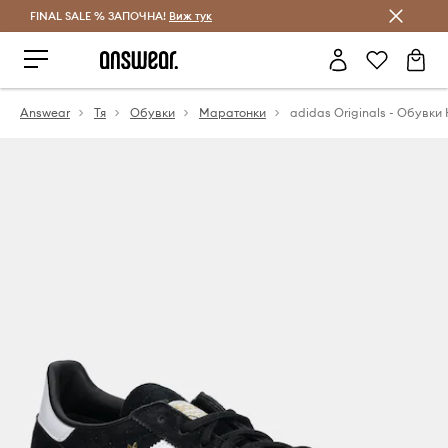
FINAL SALE % ЗАПОЧНА!
Спестявай с Answear Club
Виж тук
Answear
Тя
Обувки
Маратонки