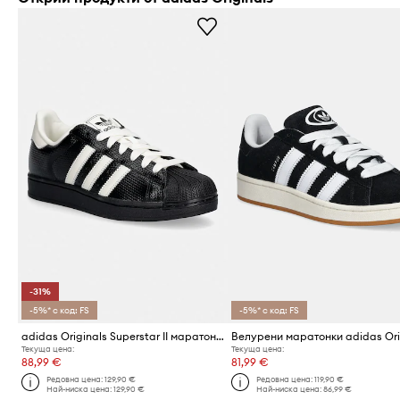
-31%
-5%* с код: FS
-5%* с код: FS
adidas Originals Superstar II маратонки
Текуща цена:
Текуща цена:
88,99 €
81,99 €
Редовна цена:
129,90 €
Редовна цена:
119,90 €
Най-ниска цена:
129,90 €
Най-ниска цена:
86,99 €