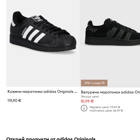
-5%* с код: FS
Кожени маратонки adidas Originals Superstar II
Текуща цена:
119,90 €
81,99 €
Редовна цена:
119,90 €
Най-ниска цена:
86,99 €
Открий продукти от adidas Originals