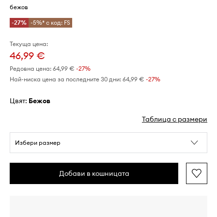
бежов
-27%
-5%* с код: FS
Текуща цена:
46,99 €
Редовна цена:
64,99 €
-27%
Най-ниска цена за последните 30 дни:
64,99 €
 -27%
Цвят:
бежов
Таблица с размери
Избери размер
Добави в кошницата