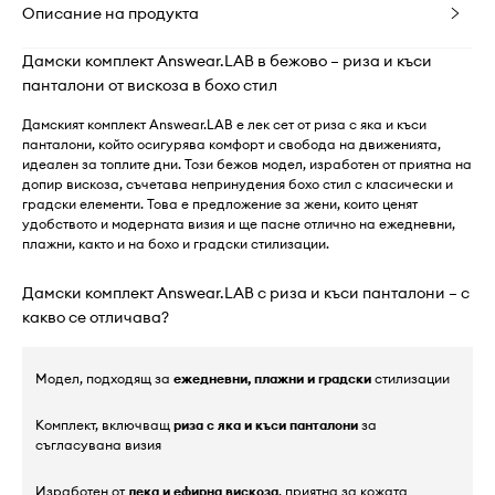
Описание на продукта
Дамски комплект Answear.LAB в бежово – риза и къси
панталони от вискоза в бохо стил
Дамският комплект Answear.LAB е лек сет от риза с яка и къси
панталони, който осигурява комфорт и свобода на движенията,
идеален за топлите дни. Този бежов модел, изработен от приятна на
допир вискоза, съчетава непринудения бохо стил с класически и
градски елементи. Това е предложение за жени, които ценят
удобството и модерната визия и ще пасне отлично на ежедневни,
плажни, както и на бохо и градски стилизации.
Дамски комплект Answear.LAB с риза и къси панталони – с
какво се отличава?
Модел, подходящ за
ежедневни, плажни и градски
стилизации
Комплект, включващ
риза с яка и къси панталони
за
съгласувана визия
Изработен от
лека и ефирна вискоза
, приятна за кожата