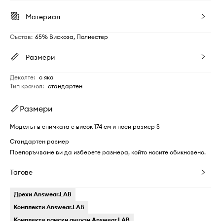
Материал
Състав
:
65% Вискоза, Полиестер
Размери
Деколте
:
с яка
Тип крачол
:
стандартен
Размери
Моделът в снимката е висок 174 см и носи размер S
Стандартен размер
Препоръчваме ви да изберете размера, който носите обикновено.
Тагове
Дрехи Answear.LAB
Комплекти Answear.LAB
Комплекти дамски анцузи Answear.LAB