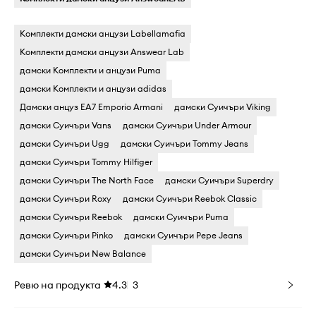
Комплекти дамски анцузи Labellamafia
Комплекти дамски анцузи Answear Lab
дамски Комплекти и анцузи Puma
дамски Комплекти и анцузи adidas
Дамски анцуз EA7 Emporio Armani
дамски Суичъри Viking
дамски Суичъри Vans
дамски Суичъри Under Armour
дамски Суичъри Ugg
дамски Суичъри Tommy Jeans
дамски Суичъри Tommy Hilfiger
дамски Суичъри The North Face
дамски Суичъри Superdry
дамски Суичъри Roxy
дамски Суичъри Reebok Classic
дамски Суичъри Reebok
дамски Суичъри Puma
дамски Суичъри Pinko
дамски Суичъри Pepe Jeans
дамски Суичъри New Balance
Ревю на продукта
4.3
3