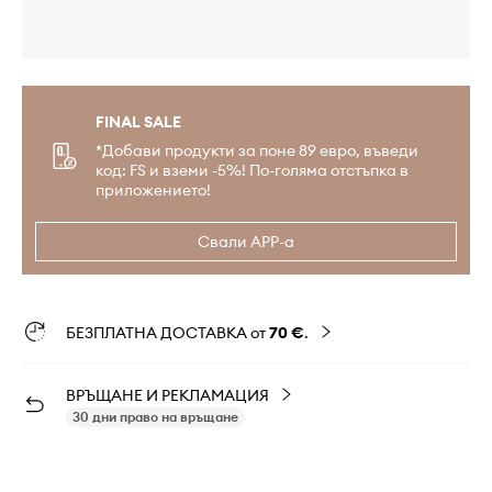
FINAL SALE
*Добави продукти за поне 89 евро, въведи
код: FS и вземи -5%! По-голяма отстъпка в
приложението!
Свали APP-а
БЕЗПЛАТНА ДОСТАВКА от
70 €
.
ВРЪЩАНЕ И РЕКЛАМАЦИЯ
30 дни право на връщане