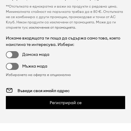
**Отстъпката е еднократна и важи за продукти с редовна цена.
Минималната стойност на поръчката трябва да е 80 €. Отстъпката
не се комбинира с други промоции, промокодове и точки от AC
Клуб. Някои продукти са изключени от промоцията. Може да ги
откриете тук:
изключения от промоцията
.
Искаме входящата ти поща да съдържа само това, което
наистина те интересува. Избери:
Дамска мода
Мъжка мода
Избирането на оферта е опционално
Регистрирай се