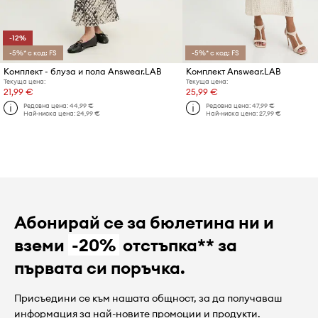
-12%
-5%* с код: FS
-5%* с код: FS
Комплект - блуза и пола Answear.LAB
Комплект Answear.LAB
Текуща цена:
Текуща цена:
21,99 €
25,99 €
Редовна цена:
44,99 €
Редовна цена:
47,99 €
Най-ниска цена:
24,99 €
Най-ниска цена:
27,99 €
Абонирай се за бюлетина ни и
вземи
-20%
отстъпка** за
първата си поръчка.
Присъедини се към нашата общност, за да получаваш
информация за най-новите промоции и продукти.