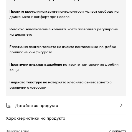
Правите крачоли на късите панталони
осигуряват свобода на
движенията и комфорт при носene
Риза със закопчаване с копчета
, което позволява регулиране
на деколтето
Еластична лента в талията на късите панталони
за по-добро
прилягане към фигурата
Практични вмъкнати джобове
на късите панталони за дребни
вещи
Гладката текстура на материята
улеснява съчетаването с
различни аксесоари
Детайли за продукта
Характеристики на продукта
Закопчаване
с копчета