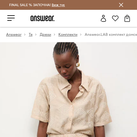
FINAL SALE % ЗАПОЧНА!
Спестявай с Answear Club
Виж тук
Answear
Тя
Дрехи
Комплекти