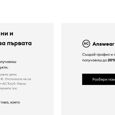
 ни и
за първата
Answear
Създай профил и с
получаваш до
20
получаваш
укти.
довна цена.
€. Отстъпката не се
Разбери пов
т AC Клуб. Някои
криете тук:
това, което