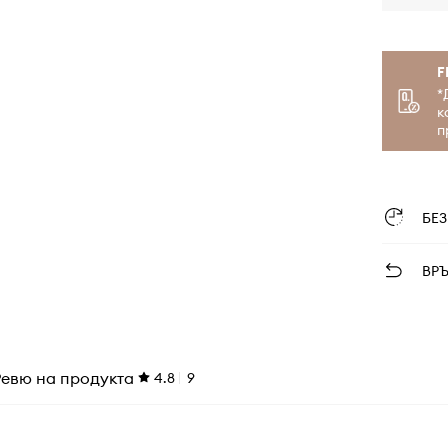
F
*
к
п
БЕ
ВР
Ревю на продукта
4.8
9