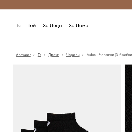
Само оригинални продукти
Безплатни доставка
Тя
Той
За Деца
За Дома
Answear
Тя
Дрехи
Чорапи
Asics - Чорапки (3-бройки