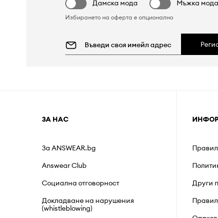
Дамска мода
Мъжка мод
Избирането на оферта е опционално
Реги
ЗА НАС
ИНФО
За ANSWEAR.bg
Правил
Answear Club
Полити
Социална отговорност
Други 
Докладване на нарушения
Правил
(whistleblowing)
Опаков