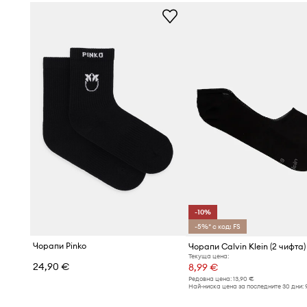
-10%
-5%* с код: FS
Чорапи Pinko
Чорапи Calvin Klein (2 чифта)
Текуща цена:
24,90 €
8,99 €
Редовна цена:
13,90 €
Най-ниска цена за последните 30 дни: