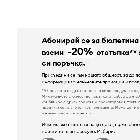
Абонирай се за бюлетина
-20%
вземи
отстъпка** 
си поръчка.
Присъедини се към нашата общност, за да 
информация за най-новите промоции и прод
**Отстъпката е еднократна и важи за продукти с ре
Минималната стойност на поръчката трябва да е 80 
комбинира с други промоции, промокодове и точки о
продукти са изключени от промоцията. Може да ги от
изключения от промоцията
.
Искаме входящата ти поща да съдържа само 
наистина те интересува. Избери: