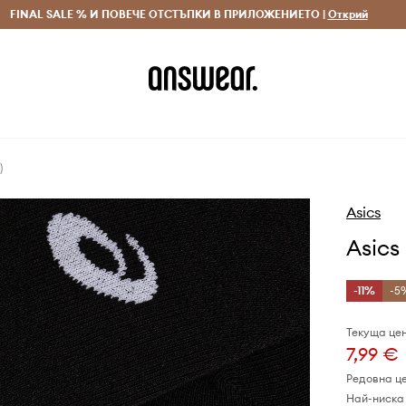
 и връщане за поръчки над 70 EUR
FINAL SALE % И ПОВЕЧЕ ОТСТЪПКИ В ПРИЛОЖЕНИЕТО |
Доставка 1-5 дни
Открий
Сп
)
Asics
Asics
-11%
-5%
Текуща цен
7,99 €
Редовна ц
Най-ниска 