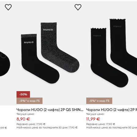
Марка
Производител
Код на продукта
-50%
-5%* с код: FS
-5%* с код: FS
Чорапи HUGO (2 чифта) 2P QS SHINY PIQ CC W
Текуща цена:
Текуща цена:
8,90 €
11,99 €
Редовна цена:
17,90 €
Редовна цена:
17,90 €
Най-ниска цена за последните 30 дни:
17,90 €
Най-ниска цена за последните 30 дни
9,99 €