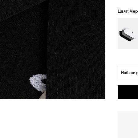
Цвят:
че
Избери 