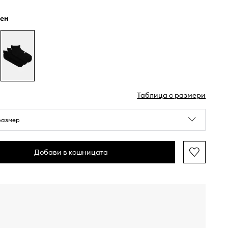
рен
Таблица с размери
размер
Добави в кошницата