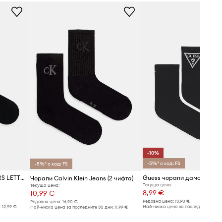
Asics
-10%
-5%* с код: FS
-5%* с код: FS
Чорапи HUGO (2 чифта) 2P RS LETTUCE CC W
Guess чорапи дамски ELL
Чорапи Calvin Klein Jeans (2 чифта)
Текуща цена:
Текуща цена:
8,99 €
10,99 €
Редовна цена:
13,90 €
Редовна цена:
16,90 €
:
12,99 €
Най-ниска цена за последните 30 дн
Най-ниска цена за последните 30 дни:
11,99 €