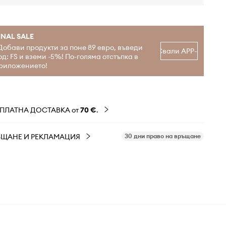
INAL SALE
Добави продукти за поне 89 евро, въведи
Свали APP-а
од: FS и вземи -5%! По-голяма отстъпка в
риложението!
ЗПЛАТНА ДОСТАВКА от
70 €
.
ЪЩАНЕ И РЕКЛАМАЦИЯ
30 дни право на връщане