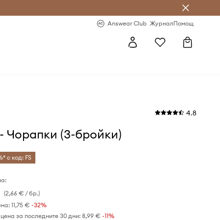
естявай с Answear Club
-20% за първа поръчка
Answear Club
Журнал
Помощ
4.8
 - Чорапки (3-бройки)
* с код: FS
а:
(2,66 € / бр.)
ена:
11,75 €
-32%
цена за последните 30 дни:
8,99 €
 -11%