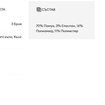
КТА
СЪСТАВ
3 броя
70% Памук, 3% Еластан, 16%
Полиамид, 11% Полиестер
го къси, Къси
155206.D
черен