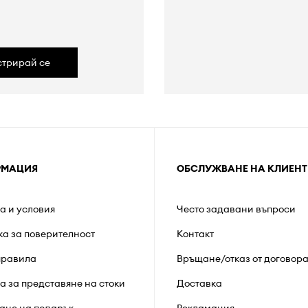
а
стрирай се
РМАЦИЯ
ОБСЛУЖВАНЕ НА КЛИЕНТ
а и условия
Често задавани въпроси
ка за поверителност
Контакт
правила
Връщане/отказ от договор
а за представяне на стоки
Доставка
ане на подарък
Рекламация