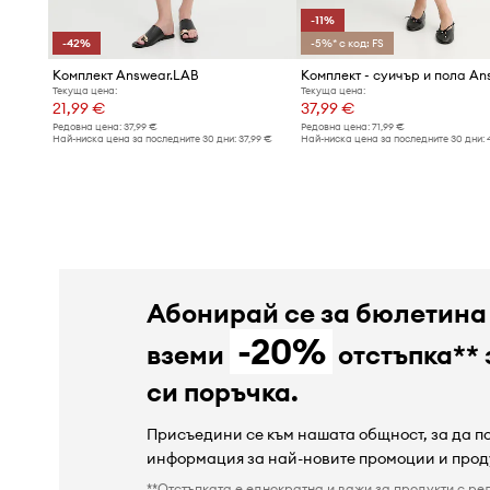
-11%
-42%
-5%* с код: FS
Комплект Answear.LAB
Текуща цена:
Текуща цена:
21,99 €
37,99 €
Редовна цена:
37,99 €
Редовна цена:
71,99 €
Най-ниска цена за последните 30 дни:
37,99 €
Най-ниска цена за последните 30 дни:
Абонирай се за бюлетина
-20%
вземи
отстъпка** 
си поръчка.
Присъедини се към нашата общност, за да 
информация за най-новите промоции и прод
**Отстъпката е еднократна и важи за продукти с ре