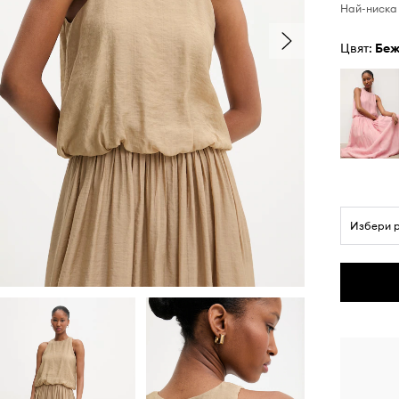
Най-ниска 
Цвят:
бе
Избери 