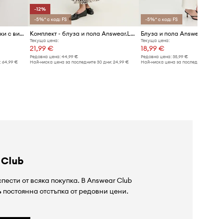
-12%
-5%* с код: FS
-5%* с код: FS
Answear.LAB комплект дамски с вискоза
Комплект - блуза и пола Answear.LAB
Блуза и пола Answear.LAB
Текуща цена:
Текуща цена:
21,99 €
18,99 €
Редовна цена:
44,99 €
Редовна цена:
35,99 €
:
64,99 €
Най-ниска цена за последните 30 дни:
24,99 €
Най-ниска цена за последните 30 дн
 Club
пести от всяка покупка. В Answear Club
%
постоянна отстъпка от редовни цени.