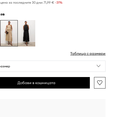
цена за последните 30 дни:
71,99 €
 -31%
жов
Таблица с размери
размер
Добави в кошницата