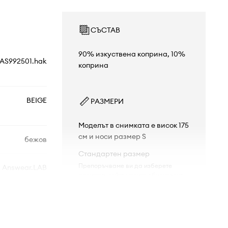
СЪСТАВ
90% изкуствена коприна, 10%
AS992501.hak
коприна
BEIGE
РАЗМЕРИ
Моделът в снимката е висок 175
см и носи размер S
бежов
Стандартен размер
Препоръчваме ви да изберете
Answear.LAB
размера, който носите обикновено.
Таблица с размери