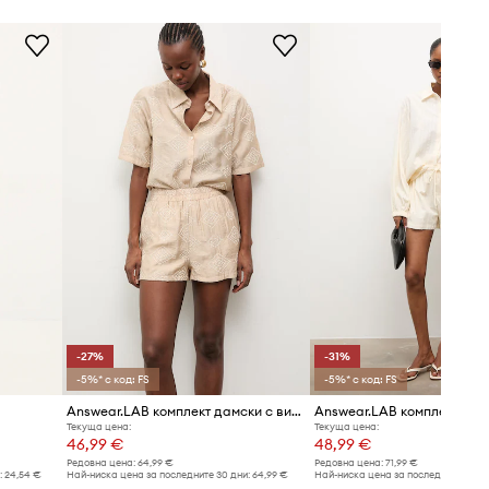
-27%
-31%
-5%* с код: FS
-5%* с код: FS
Answear.LAB комплект дамски с вискоза
Текуща цена:
Текуща цена:
46,99 €
48,99 €
Редовна цена:
64,99 €
Редовна цена:
71,99 €
:
24,54 €
Най-ниска цена за последните 30 дни:
64,99 €
Най-ниска цена за последните 30 дн