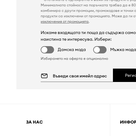
Минималната стойност на поръчката трябва да е 80 
комбинира с други промоции, промокодове и точки о
продукти са изключени от промоцията. Може да ги от
изключения от промоцията
.
Искаме входящата ти поща да съдържа само 
наистина те интересува. Избери:
Дамска мода
Мъжка мод
Избирането на оферта е опционално
Реги
ЗА НАС
ИНФО