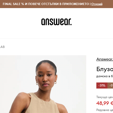
 и връщане за поръчки над 70 EUR
FINAL SALE % И ПОВЕЧЕ ОТСТЪПКИ В ПРИЛОЖЕНИЕТО |
Доставка 1-5 дни
Открий
Сп
LAB
Answear
Блуза
дамска в 
-31%
-5
Текуща цен
48,99 
Редовна ц