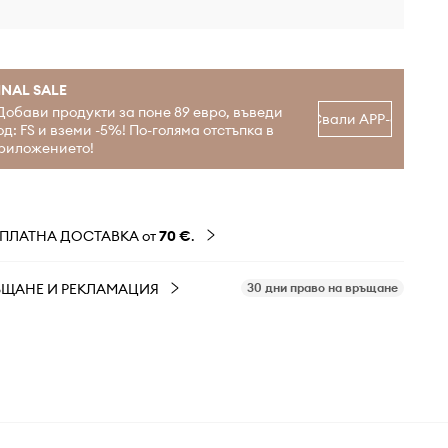
INAL SALE
Добави продукти за поне 89 евро, въведи
Свали APP-а
од: FS и вземи -5%! По-голяма отстъпка в
риложението!
ЗПЛАТНА ДОСТАВКА от
70 €
.
ЪЩАНЕ И РЕКЛАМАЦИЯ
30 дни право на връщане