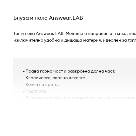
Блуза и пола Answear.LAB
Топ и пола Answear. LAB. Моделът е направен от тънка, н
изключително удобна и дишаща материя, идеален за топл
- Права горна част и разкроена долна част.
- Класическо, овално деколте.
- Копче на врата.
- Подплата.
- Еластична талия - предотвратява смъкването по вр
- Два странични джоба.
- Ширина в талията: 34 cm.
- Дължина на полата: 87 cm.
- Дължина: 48 cm.
- Ширина под мишниците: 46 cm.