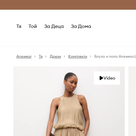
Само оригинални продукти
Безплатни доставка
Тя
Той
За Деца
За Дома
Answear
Тя
Дрехи
Комплекти
Блуза и пола Answear.
Video