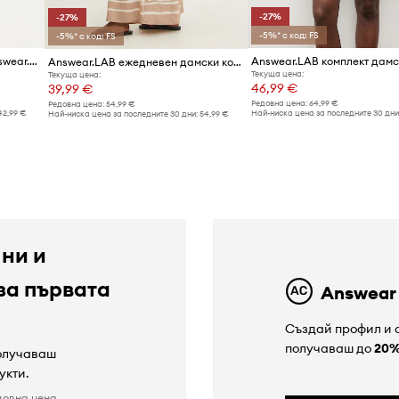
-27%
-27%
-5%* с код: FS
-5%* с код: FS
Комплект - суичър и пола Answear.LAB
Answear.LAB ежедневен дамски комплект с вискоза
Текуща цена:
Текуща цена:
46,99 €
39,99 €
Редовна цена:
64,99 €
Редовна цена:
54,99 €
42,99 €
Най-ниска цена за последните 30 дни
Най-ниска цена за последните 30 дни:
54,99 €
 ни и
за първата
Answear
Създай профил и с
получаваш до
20
получаваш
укти.
довна цена.