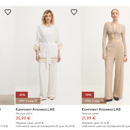
-12%
-10%
-5%* с код: FS
-5%* с код: FS
B
Комплект Answear.LAB
Комплект Answear.LAB
Текуща цена:
Текуща цена:
35,99 €
21,99 €
Редовна цена:
68,99 €
Редовна цена:
81,76 €
71,90 €
Най-ниска цена за последните 30 дни:
40,99 €
Най-ниска цена за последните 30 дни