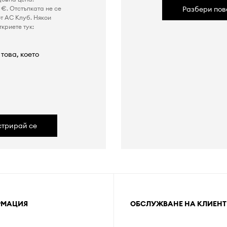
€. Отстъпката не се
Разбери пов
т AC Клуб. Някои
криете тук:
това, което
а
стрирай се
РМАЦИЯ
ОБСЛУЖВАНЕ НА КЛИЕНТ