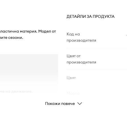
ДЕТАЙЛИ ЗА ПРОДУКТА
ееластична материя. Модел от
Код на
ите сезони.
производителя
Цвят от
производителя
Цвят
еме на движение.
Марка
Покажи повече
Производител
Код на продукта