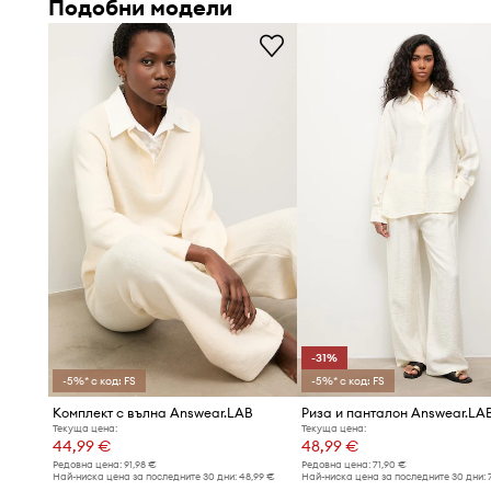
Подобни модели
- Мерките се отнасят за размер: S.
-31%
-5%* с код: FS
-5%* с код: FS
Комплект с вълна Answear.LAB
Риза и панталон Answear.LA
Текуща цена:
Текуща цена:
44,99 €
48,99 €
Редовна цена:
91,98 €
Редовна цена:
71,90 €
Най-ниска цена за последните 30 дни:
48,99 €
Най-ниска цена за последните 30 дни: