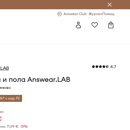
естявай с Answear Club
-20% за първа поръчка
Answear Club
Журнал
Помощ
4.7
.LAB
 и пола Answear.LAB
бежово
%* с код: FS
а:
€
ена:
71,99 €
-31%