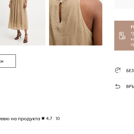
F
*
к
п
ки
БЕ
ВР
Ревю на продукта
4.7
10