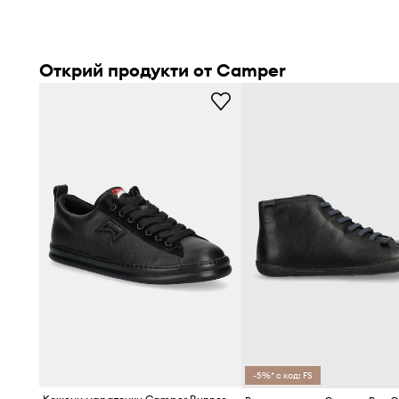
Открий продукти от Camper
-5%* с код: FS