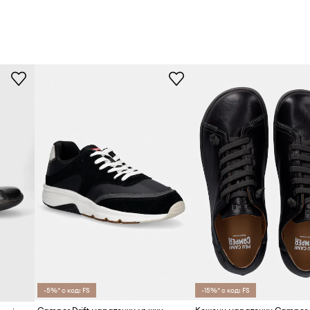
-5%* с код: FS
-15%* с код: FS