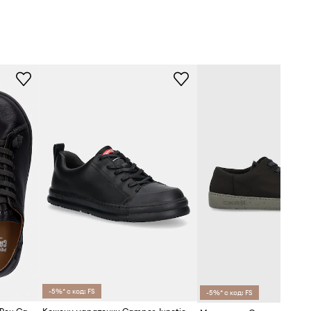
-5%* с код: FS
-5%* с код: FS