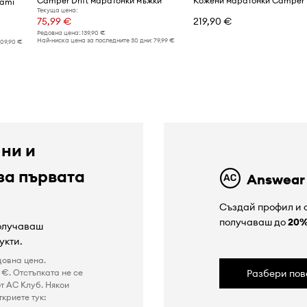
Camper Drift маратонки мъжки
Cami
Текуща цена:
75,99 €
219,90 €
Редовна цена:
139,90 €
Най-ниска цена за последните 30 дни:
79,99 €
109,90 €
 ни и
за първата
Answear
Създай профил и с
получаваш до
20
получаваш
укти.
довна цена.
€. Отстъпката не се
Разбери пов
т AC Клуб. Някои
криете тук: