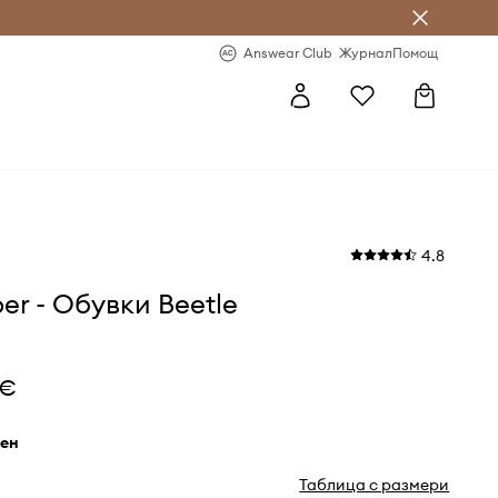
естявай с Answear Club
-20% за първа поръчка
Answear Club
Журнал
Помощ
4.8
r - Обувки Beetle
 €
рен
Таблица с размери