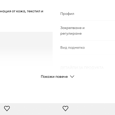
ация от кожа, текстил и
Профил
Закрепване и
регулиране
Вид подметка
ДЕТАЙЛИ ЗА ПРОДУКТА
Покажи повече
Код на
производителя
Цвят