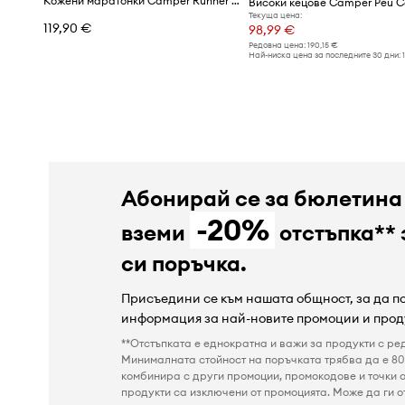
Кожени маратонки Camper Runner Four
Високи кецове Camper Peu 
Текуща цена:
119,90 €
98,99 €
Редовна цена:
190,15 €
Най-ниска цена за последните 30 дни:
Абонирай се за бюлетина
-20%
вземи
отстъпка** 
си поръчка.
Присъедини се към нашата общност, за да 
информация за най-новите промоции и прод
**Отстъпката е еднократна и важи за продукти с ре
Минималната стойност на поръчката трябва да е 80 
комбинира с други промоции, промокодове и точки о
продукти са изключени от промоцията. Може да ги от