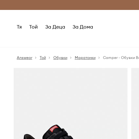
Само оригинални продукти
Безплатни доставка
Тя
Той
За Деца
За Дома
Answear
Той
Обувки
Маратонки
Camper - Обувки B