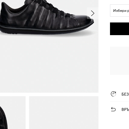
Избери 
БЕ
ВР