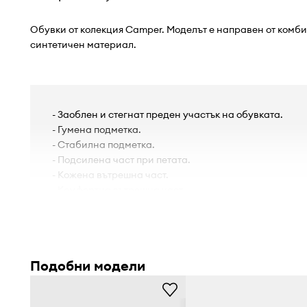
Обувки от колекция Camper. Моделът е направен от комбин
синтетичен материал.
- Заоблен и стегнат преден участък на обувката.
- Гумена подметка.
- Стабилна подметка.
- Подсилена част при петата.
- Кожена вътрешна част.
- Комфортна вътрешна част.
- Модел с връзки.
- Дължина на стелката: 27 cm.
- Мерките се отнасят за размер: 41.
Подобни модели