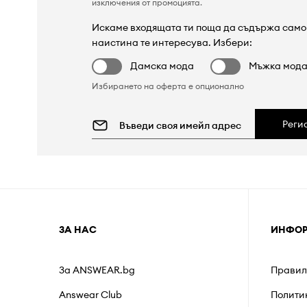
изключения от промоцията
.
Искаме входящата ти поща да съдържа само 
наистина те интересува. Избери:
Дамска мода
Мъжка мод
Избирането на оферта е опционално
Реги
ЗА НАС
ИНФО
За ANSWEAR.bg
Правил
Answear Club
Полити