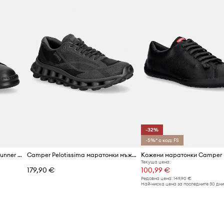
Марка
Производител
Код на продукта
-32%
-5%* с код: FS
Кожени маратонки Camper Runner Four
Camper Pelotissima маратонки мъжки
Текуща цена:
179,90 €
100,99 €
Редовна цена:
149,90 €
Най-ниска цена за последните 30 дни