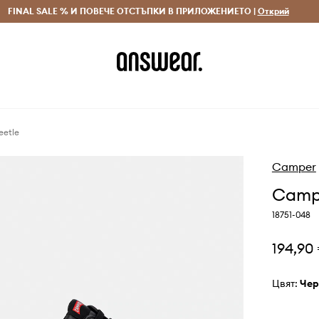
 и връщане за поръчки над 70 EUR
FINAL SALE % И ПОВЕЧЕ ОТСТЪПКИ В ПРИЛОЖЕНИЕТО |
Доставка 1-5 дни
Открий
Сп
eetle
Camper
Campe
18751-048
194,90
Цвят:
че