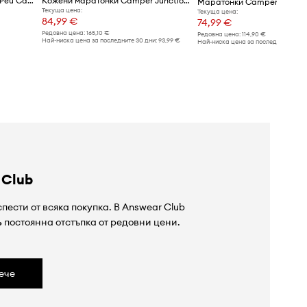
Кожени маратонки Camper Peu Cami
Кожени маратонки Camper Junction Runner
Маратонки Camper Chemi
Текуща цена:
Текуща цена:
84,99 €
74,99 €
Редовна цена:
165,10 €
Редовна цена:
114,90 €
Най-ниска цена за последните 30 дни:
93,99 €
Най-ниска цена за последните 30 дн
 Club
пести от всяка покупка. В Answear Club
%
постоянна отстъпка от редовни цени.
ече