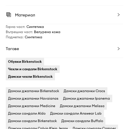
Материал
Горна част
:
Синтетика
Вътрешна част
:
Велурена кожа
Подметка
:
Синтетика
Тагове
Обувки Birkenstock
Чехли и сандали Birkenstock
Дамски чехли Birkenstock
Дамски джапанки Birkenstock
Дамски джапанки Crocs
Дамски джапанки Havaianas
Дамски джапанки Ipanema
Дамски джапанки Medicine
Дамски джапанки Melissa
Дамски сандали Aldo
Дамски сандали Answear Lab
Дамски сандали Birkenstock
Дамски сандали Buffalo
Дамски сандали Calvin Klein Jeans
Дамски сандали Camper