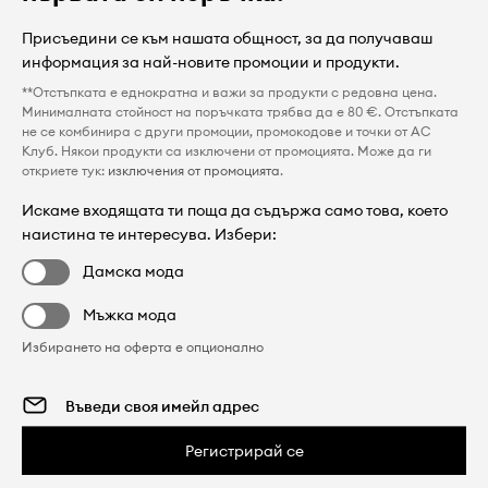
Присъедини се към нашата общност, за да получаваш
информация за най-новите промоции и продукти.
**Отстъпката е еднократна и важи за продукти с редовна цена.
Минималната стойност на поръчката трябва да е 80 €. Отстъпката
не се комбинира с други промоции, промокодове и точки от AC
Клуб. Някои продукти са изключени от промоцията. Може да ги
откриете тук:
изключения от промоцията
.
Искаме входящата ти поща да съдържа само това, което
наистина те интересува. Избери:
Дамска мода
Мъжка мода
Избирането на оферта е опционално
Регистрирай се