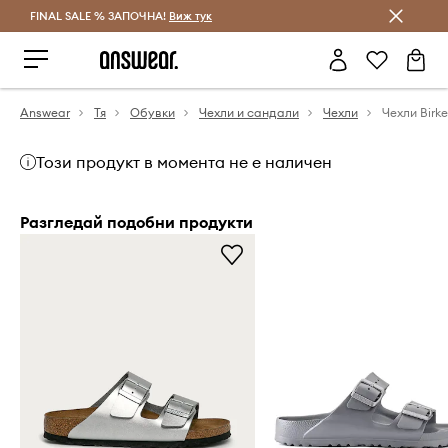
FINAL SALE % ЗАПОЧНА!
Спестявай с Answear Club
Виж тук
Answear
Тя
Обувки
Чехли и сандали
Чехли
Чехли Birk
Този продукт в момента не е наличен
Разгледай подобни продукти