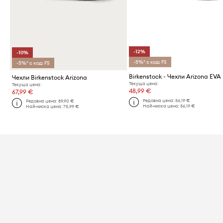
-12%
-10%
-5%* с код: FS
-5%* с код: FS
Birkenstock - Чехли Arizona EVA
Чехли Birkenstock Arizona
Текуща цена:
Текуща цена:
48,99 €
67,99 €
Редовна цена:
56,19 €
Редовна цена:
89,90 €
Най-ниска цена:
56,19 €
Най-ниска цена:
75,99 €