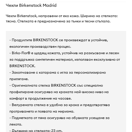
Чехли Birkenstock Madrid
Чехли Birkenstock, направени от еко кожа. Ширина на стелката:
тясна. Стелката е предназначена за тънки и тесни стъпала.
- Продуктите BIRKENSTOCK се произвеждат в устойчив,
екологичен производствен процес.
- Birko-Flor® е щадящ кожата, устойчив на разкъсване и лесен
за поддръжка синтетичен материал, използван ексклузивно от
BIRKENSTOCK.
- Закопчаване с катарама с игла за персонализирано
прилягане.
- Оригиналната стелка BIRKENSTOCK със специално
профилиране осигурява на краката най-високо ниво на
комфорт в продължение на часове.
- Велурената стелка е удобна за крака и предотвратява
протриването и появата на миризма.
- Подметката от пяна осигурява на обувката усещане за
лекота.
- Дължина на стелката: 23 cm.