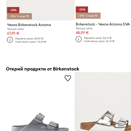
-12%
-10%
-5%* с код: FS
-5%* с код: FS
Birkenstock - Чехли Arizona EVA
Чехли Birkenstock Arizona
Текуща цена:
Текуща цена:
48,99 €
67,99 €
Редовна цена:
56,19 €
Редовна цена:
89,90 €
Най-ниска цена:
56,19 €
Най-ниска цена:
75,99 €
Открий продукти от Birkenstock