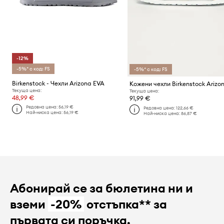
-12%
-5%* с код: FS
-5%* с код: FS
Birkenstock - Чехли Arizona EVA
Кожени чехли Birkenstock Arizo
Текуща цена:
Текуща цена:
48,99 €
91,99 €
Редовна цена:
56,19 €
Редовна цена:
122,66 €
Най-ниска цена:
56,19 €
Най-ниска цена:
86,87 €
Абонирай се за бюлетина ни и
вземи
-20%
отстъпка** за
първата си поръчка.