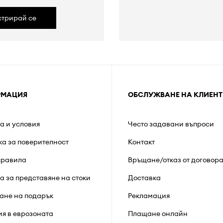
стрирай се
РМАЦИЯ
ОБСЛУЖВАНЕ НА КЛИЕНТ
а и условия
Често задавани въпроси
ка за поверителност
Контакт
правила
Връщане/отказ от договор
а за представяне на стоки
Доставка
ане на подарък
Рекламация
ия в еврозоната
Плащане онлайн