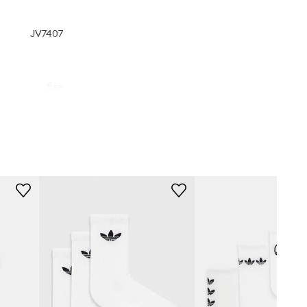
JV7407
бял
idas Originals