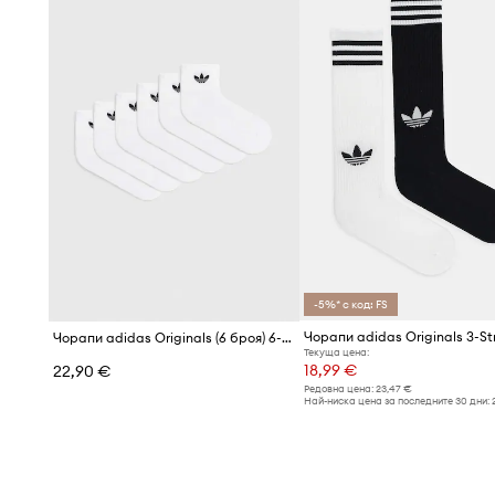
-5%* с код: FS
Чорапи adidas Originals (6 броя) 6-pack
Текуща цена:
18,99 €
22,90 €
Редовна цена:
23,47 €
Най-ниска цена за последните 30 дни: