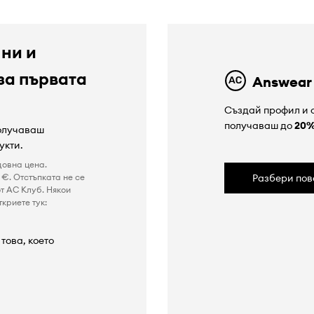
 ни и
за първата
Answear
Създай профил и с
получаваш до
20
получаваш
укти.
довна цена.
€. Отстъпката не се
Разбери пов
т AC Клуб. Някои
криете тук:
това, което
а