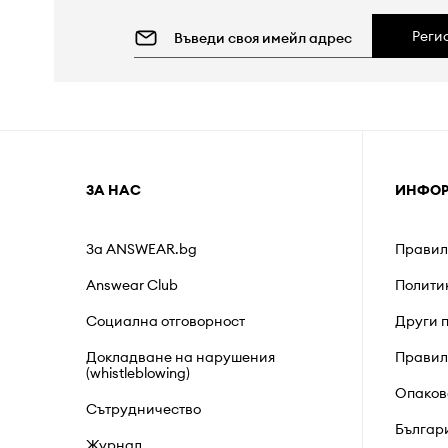
Реги
ЗА НАС
ИНФО
За ANSWEAR.bg
Правил
Answear Club
Полити
Социална отговорност
Други 
Докладване на нарушения
Правил
(whistleblowing)
Опаков
Сътрудничество
Българ
Журнал