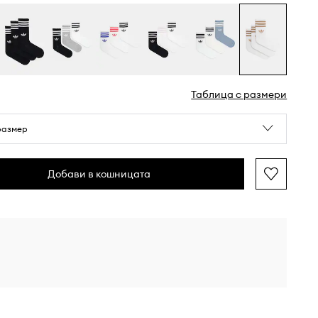
Таблица с размери
размер
Добави в кошницата