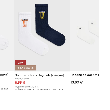
-24%
-5%* с код: FS
чифта)
Чорапи adidas Originals (3
Чорапи adidas Originals (2 чифта)
Текуща цена:
13,80 €
8,99 €
Редовна цена:
23,99 €
:
14,31 €
Най-ниска цена за последните 30 дни:
11,90 €