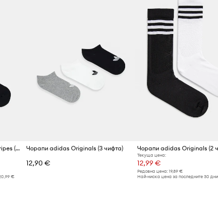
Чорапи adidas Originals 3-Stripes (2 чифта)
Чорапи adidas Originals (3 чифта)
Чорапи adidas Originals (2 
Текуща цена:
12,90 €
12,99 €
Редовна цена:
19,89 €
20,99 €
Най-ниска цена за последните 30 дни