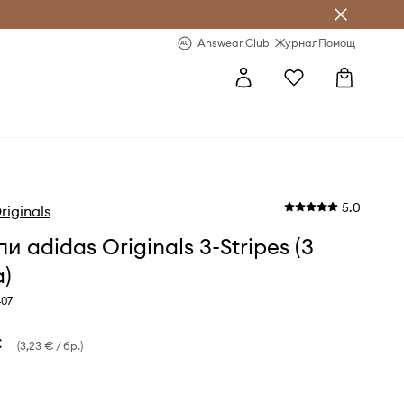
естявай с Answear Club
-20% за първа поръчка
Answear Club
Журнал
Помощ
5.0
riginals
и adidas Originals 3-Stripes (3
)
407
€
(3,23 € / бр.)