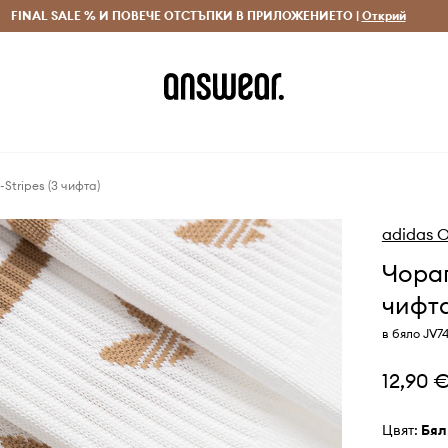
 и връщане за поръчки над 70 EUR
FINAL SALE % И ПОВЕЧЕ ОТСТЪПКИ В ПРИЛОЖЕНИЕТО |
Доставка 1-5 дни
Открий
Сп
Stripes (3 чифта)
adidas O
Чорап
чифта
в бяло JV7
12,90 
Цвят:
бял