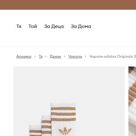
Само оригинални продукти
Безплатни доставка
Тя
Той
За Деца
За Дома
Answear
Тя
Дрехи
Чорапи
Чорапи adidas Originals 3-