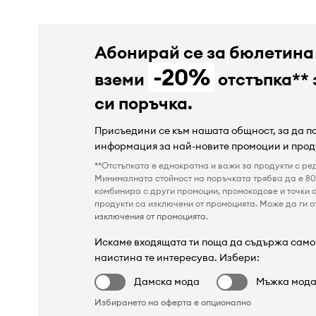
Абонирай се за бюлетина
-20%
вземи
отстъпка** 
си поръчка.
Присъедини се към нашата общност, за да 
информация за най-новите промоции и прод
**Отстъпката е еднократна и важи за продукти с ре
Минималната стойност на поръчката трябва да е 80 
комбинира с други промоции, промокодове и точки о
продукти са изключени от промоцията. Може да ги от
изключения от промоцията
.
Искаме входящата ти поща да съдържа само 
наистина те интересува. Избери:
Дамска мода
Мъжка мод
Избирането на оферта е опционално