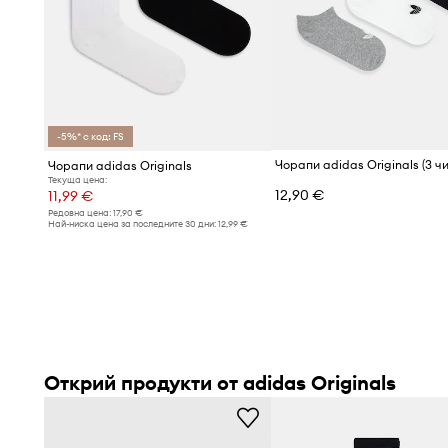
-5%* с код: FS
Чорапи adidas Originals (3 ч
Чорапи adidas Originals
Текуща цена:
12,90 €
11,99 €
Редовна цена:
17,90 €
Най-ниска цена за последните 30 дни:
12,99 €
Открий продукти от adidas Originals