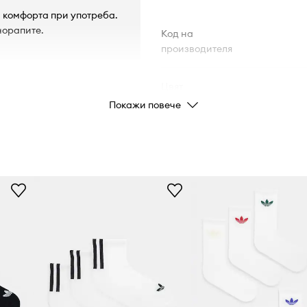
 комфорта при употреба.
чорапите.
Код на
производителя
Цвят
Покажи повече
Марка
ad
Производител
Код на продукта