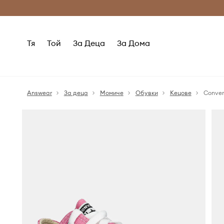
Само оригинални продукти
Безплатни доставка
Тя
Той
За Деца
За Дома
Answear
За деца
Момиче
Обувки
Кецове
Conver