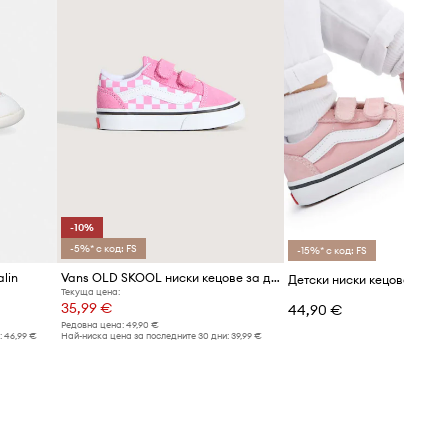
-10%
-5%* с код: FS
-15%* с код: FS
lin
Vans OLD SKOOL ниски кецове за деца
Детски ниски кецове Vans
Текуща цена:
35,99 €
44,90 €
Редовна цена:
49,90 €
:
46,99 €
Най-ниска цена за последните 30 дни:
39,99 €