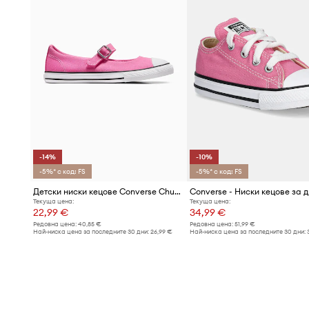
-14%
-10%
-5%* с код: FS
-5%* с код: FS
Детски ниски кецове Converse Chuck Taylor All Star Dainty Mary Jane
Converse - Ниски кецове за 
Текуща цена:
Текуща цена:
22,99 €
34,99 €
Редовна цена:
40,85 €
Редовна цена:
51,99 €
Най-ниска цена за последните 30 дни:
26,99 €
Най-ниска цена за последните 30 дни: