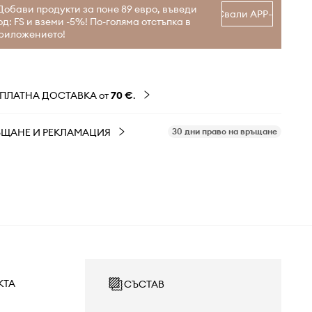
Добави продукти за поне 89 евро, въведи
Свали APP-а
од: FS и вземи -5%! По-голяма отстъпка в
риложението!
ЗПЛАТНА ДОСТАВКА от
70 €
.
ЪЩАНЕ И РЕКЛАМАЦИЯ
30 дни право на връщане
КТА
СЪСТАВ