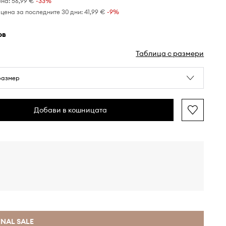
ена:
56,99 €
-33%
цена за последните 30 дни:
41,99 €
 -9%
ов
Таблица с размери
размер
Добави в кошницата
INAL SALE