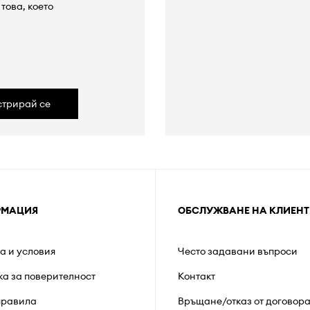
това, което
а
стрирай се
РМАЦИЯ
ОБСЛУЖВАНЕ НА КЛИЕНТ
а и условия
Често задавани въпроси
ка за поверителност
Контакт
правила
Връщане/отказ от договор