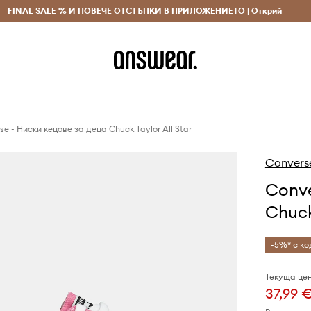
 и връщане за поръчки над 70 EUR
FINAL SALE % И ПОВЕЧЕ ОТСТЪПКИ В ПРИЛОЖЕНИЕТО |
Доставка 1-5 дни
Открий
Сп
se - Ниски кецове за деца Chuck Taylor All Star
Convers
Conve
Chuck
-5%* с ко
Текуща цен
37,99 