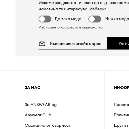
Искаме входящата ти поща да съдържа само 
наистина те интересува. Избери:
Дамска мода
Мъжка мод
Избирането на оферта е опционално
Реги
ЗА НАС
ИНФО
За ANSWEAR.bg
Правил
Answear Club
Полити
Социална отговорност
Други 