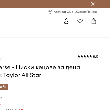
естявай с Answear Club
-20% за първа поръчка
Answear Club
Журнал
Помощ
5.0
e
rse - Ниски кецове за деца
 Taylor All Star
д: FS
а:
€