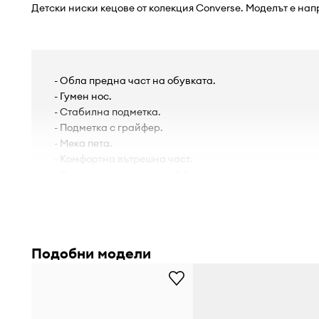
Детски ниски кецове от колекция Converse. Моделът е нап
- Обла предна част на обувката.
- Гумен нос.
- Стабилна подметка.
- Подметка с грайфер.
- Мека пета.
- Комфортна вътрешна част.
- Дължина на стелката: 18,5 cm.
- Мерките се отнасят за размер: 30.
Подобни модели