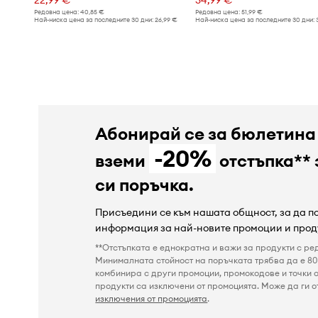
Редовна цена:
40,85 €
Редовна цена:
51,99 €
Най-ниска цена за последните 30 дни:
26,99 €
Най-ниска цена за последните 30 дни:
Абонирай се за бюлетина
-20%
вземи
отстъпка** 
си поръчка.
Присъедини се към нашата общност, за да 
информация за най-новите промоции и прод
**Отстъпката е еднократна и важи за продукти с ре
Минималната стойност на поръчката трябва да е 80 
комбинира с други промоции, промокодове и точки о
продукти са изключени от промоцията. Може да ги от
изключения от промоцията
.