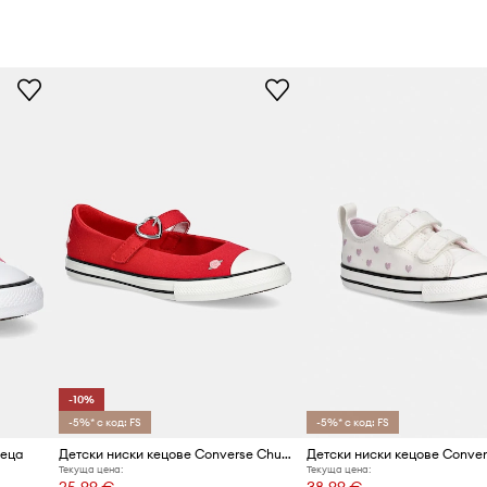
-10%
-5%* с код: FS
-5%* с код: FS
деца
Детски ниски кецове Converse Chuck Taylor All Star Dainty Mary Jane
Текуща цена:
Текуща цена:
25,99 €
38,99 €