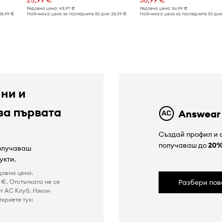
Редовна цена:
45,97 €
Редовна цена:
56,99 €
38,99 €
Най-ниска цена за последните 30 дни:
28,99 €
Най-ниска цена за последните 30 дни
 ни и
за първата
Answear
Създай профил и с
получаваш до
20
получаваш
укти.
довна цена.
€. Отстъпката не се
Разбери пов
т AC Клуб. Някои
криете тук: