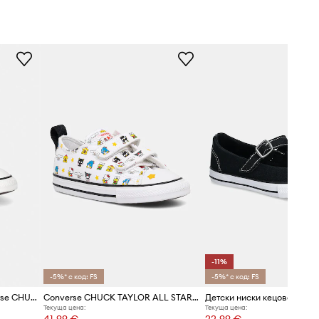
-11%
-5%* с код: FS
-5%* с код: FS
Детски ниски кецове Converse CHUCK TAYLOR ALL STAR 2V
Converse CHUCK TAYLOR ALL STAR 2V HELLO KITTY ниски кецове за деца
Текуща цена:
Текуща цена:
41,99 €
22,99 €