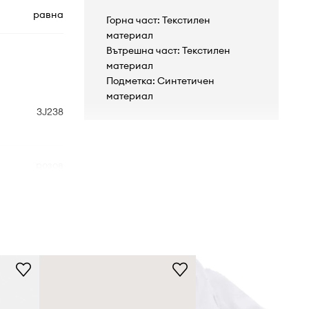
равна
Горна част: Текстилен
материал
Вътрешна част: Текстилен
материал
Подметка: Синтетичен
материал
3J238
розов
Converse