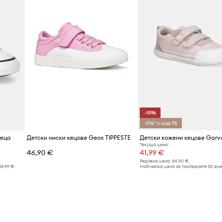
-10%
-5%* с код: FS
деца
Детски ниски кецове Geox TIPPESTE
Детски кожени кецове Garva
Текуща цена:
46,90 €
41,99 €
Редовна цена:
54,90 €
38,99 €
Най-ниска цена за последните 30 дни