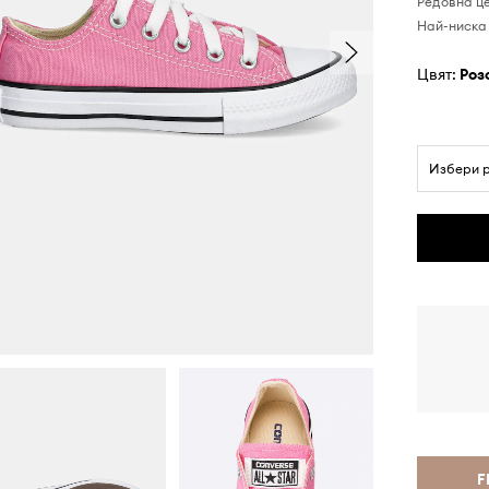
Редовна ц
Най-ниска 
Цвят:
роз
Избери 
F