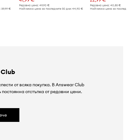
Редовна цена:
49,90 €
Редовна цена:
40,85 €
:
39,99 €
Най-ниска цена за последните 30 дни:
44,90 €
Най-ниска цена за последните 30 дн
 Club
пести от всяка покупка. В Answear Club
%
постоянна отстъпка от редовни цени.
ече