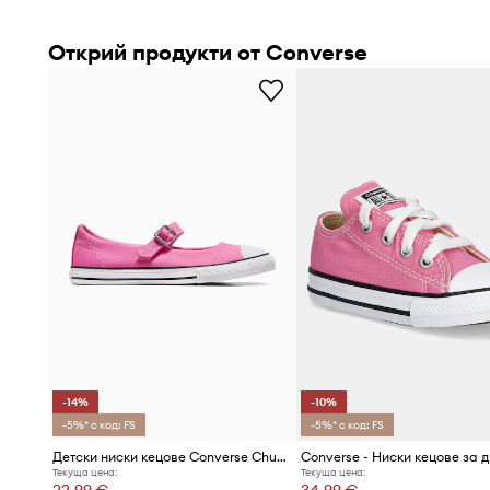
Открий продукти от Converse
-14%
-10%
-5%* с код: FS
-5%* с код: FS
Детски ниски кецове Converse Chuck Taylor All Star Dainty Mary Jane
Converse - Ниски кецове за 
Текуща цена:
Текуща цена:
22,99 €
34,99 €