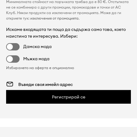
Минималната стойност на поръчката трябва да е 80 €. Отстъпката
не се комбинира с други промоции, промокодове и точки от AC
Клуб. Някои продукти са изключени от промоцията. Може да ги
откриете тук:
изключения от промоцията
.
Искаме входящата ти поща да съдържа само това, което
наистина те интересува. Избери:
Дамска мода
Мъжка мода
Избирането на оферта е опционално
Регистрирай се