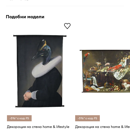
Подобни модели
-5%* с код: FS
-5%* с код: FS
Декорация на стена home & lifestyle