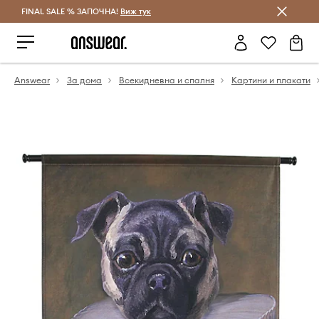
FINAL SALE % ЗАПОЧНА!
Спестявай с Answear Club
Виж тук
Answear
За дома
Всекидневна и спалня
Картини и плакати