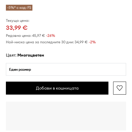
-5%* с код: FS
Текуща цена:
33,99 €
Редовна цена:
45,97 €
-26%
Най-ниска цена за последните 30 дни:
34,99 €
 -2%
Цвят:
многоцветен
Един размер
Добави в кошницата