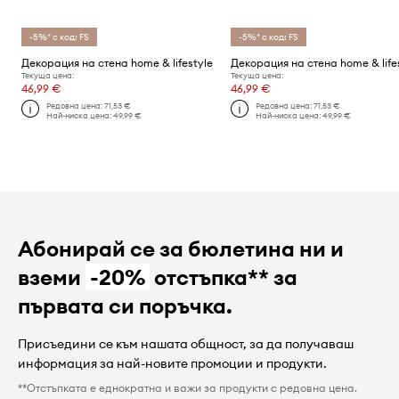
-5%* с код: FS
-5%* с код: FS
Декорация на стена home & lifestyle
Текуща цена:
Текуща цена:
46,99 €
46,99 €
Редовна цена:
71,53 €
Редовна цена:
71,53 €
Най-ниска цена:
49,99 €
Най-ниска цена:
49,99 €
Абонирай се за бюлетина ни и
вземи
-20%
отстъпка** за
първата си поръчка.
Присъедини се към нашата общност, за да получаваш
информация за най-новите промоции и продукти.
**Отстъпката е еднократна и важи за продукти с редовна цена.