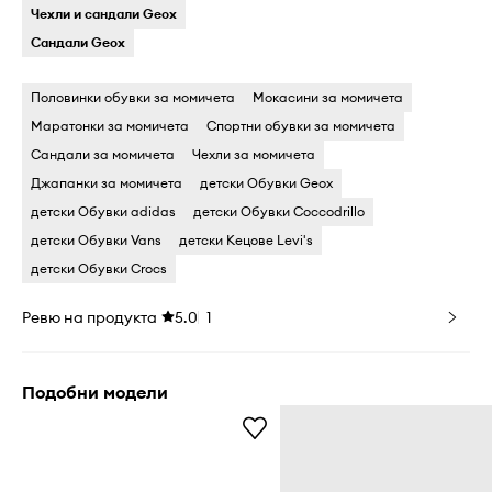
Чехли и сандали Geox
Сандали Geox
Половинки обувки за момичета
Мокасини за момичета
Маратонки за момичета
Спортни обувки за момичета
Сандали за момичета
Чехли за момичета
Джапанки за момичета
детски Обувки Geox
детски Обувки adidas
детски Обувки Coccodrillo
детски Обувки Vans
детски Кецове Levi's
детски Обувки Crocs
Ревю на продукта
5.0
1
Подобни модели