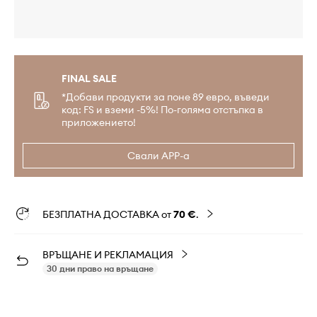
FINAL SALE
*Добави продукти за поне 89 евро, въведи
код: FS и вземи -5%! По-голяма отстъпка в
приложението!
Свали APP-а
БЕЗПЛАТНА ДОСТАВКА от
70 €
.
ВРЪЩАНЕ И РЕКЛАМАЦИЯ
30 дни право на връщане