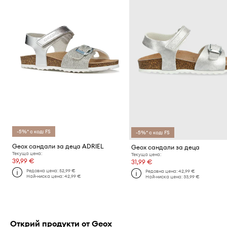
-5%* с код: FS
-5%* с код: FS
Geox сандали за деца ADRIEL
Geox сандали за деца
Текуща цена:
Текуща цена:
39,99 €
31,99 €
Редовна цена:
52,99 €
Редовна цена:
42,99 €
Най-ниска цена:
42,99 €
Най-ниска цена:
33,99 €
Открий продукти от Geox