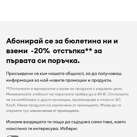
Абонирай се за бюлетина ни и
вземи
-20%
отстъпка** за
първата си поръчка.
Присъедини се към нашата общност, за да получаваш
информация за най-новите промоции и продукти.
**Отстъпката е еднократна и важи за продукти с редовна цена.
Минималната стойност на поръчката трябва да е 80 €. Отстъпката
не се комбинира с други промоции, промокодове и точки от AC
Клуб. Някои продукти са изключени от промоцията. Може да ги
откриете тук:
изключения от промоцията
.
Искаме входящата ти поща да съдържа само това, което
наистина те интересува. Избери: