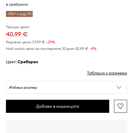
в сребристо
-5%* с код: FS
Текуща цена:
40,99 €
Редовна цена:
57,99 €
-29%
Най-ниска цена за последните 30 дни:
42,99 €
 -4%
Цвят:
сребърен
Таблица с размери
Избери размер
Добави в кошницата