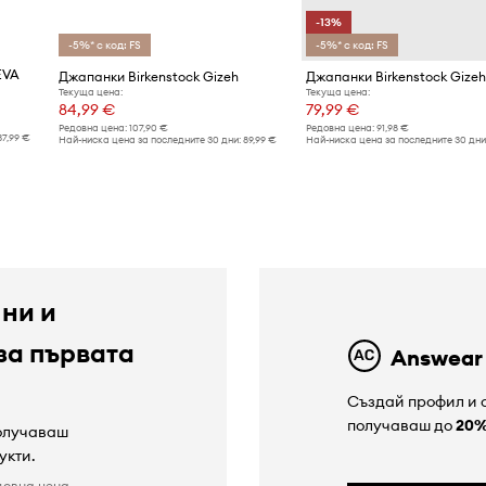
-13%
-5%* с код: FS
-5%* с код: FS
EVA
Джапанки Birkenstock Gizeh
Джапанки Birkenstock Gizeh
Текуща цена:
Текуща цена:
84,99 €
79,99 €
Редовна цена:
107,90 €
Редовна цена:
91,98 €
37,99 €
Най-ниска цена за последните 30 дни:
89,99 €
Най-ниска цена за последните 30 дни
 ни и
за първата
Answear
Създай профил и с
получаваш до
20
получаваш
укти.
довна цена.