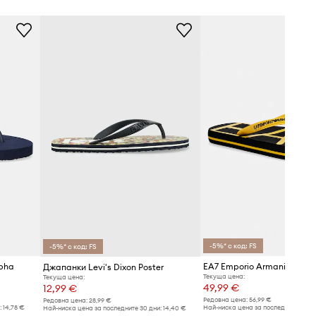
-5%* с код: FS
-5%* с код: FS
lpha
EA7 Emporio Armani джап
Джапанки Levi's Dixon Poster
Текуща цена:
Текуща цена:
49,99 €
12,99 €
Редовна цена:
56,99 €
Редовна цена:
28,99 €
:
14,78 €
Най-ниска цена за последните 30 дн
Най-ниска цена за последните 30 дни:
14,40 €