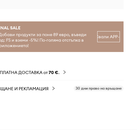
INAL SALE
Добави продукти за поне 89 евро, въведи
Свали APP-а
од: FS и вземи -5%! По-голяма отстъпка в
риложението!
ЗПЛАТНА ДОСТАВКА от
70 €
.
ЪЩАНЕ И РЕКЛАМАЦИЯ
30 дни право на връщане