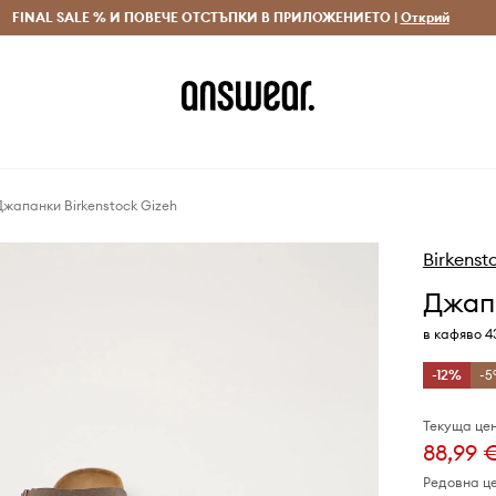
 и връщане за поръчки над 70 EUR
FINAL SALE % И ПОВЕЧЕ ОТСТЪПКИ В ПРИЛОЖЕНИЕТО |
Доставка 1-5 дни
Открий
Сп
Джапанки Birkenstock Gizeh
Birkenst
Джапа
в кафяво 4
-12%
-5
Текуща цен
88,99 
Редовна ц