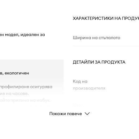
ХАРАКТЕРИСТИКИ НА ПРОДУ
ен модел, идеален за
Ширина на стъпалото
ДЕТАЙЛИ ЗА ПРОДУКТА
в, екологичен
Код на
 профилиране осигурява
производителя
ие на часове.
 който прилича на набук.
Цвят
назначена за стъпала със
Покажи повече
ява протриването и
Марка
овреди.