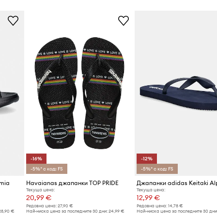
Производител
Код на продукта
-16%
-12%
-5%* с код: FS
-5%* с код: FS
umia
Havaianas джапанки TOP PRIDE
Джапанки adidas Keitaki A
Текуща цена:
Текуща цена:
20,99 €
12,99 €
Редовна цена:
27,90 €
Редовна цена:
14,78 €
28,90 €
Най-ниска цена за последните 30 дни:
24,99 €
Най-ниска цена за последните 30 дни