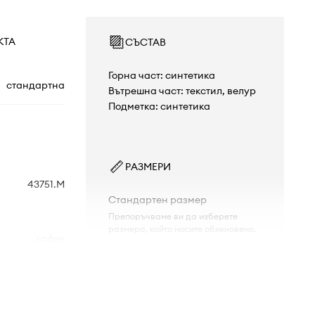
КТА
СЪСТАВ
Горна част: синтетика
стандартна
Вътрешна част: текстил, велур
Подметка: синтетика
РАЗМЕРИ
43751.M
Стандартен размер
Препоръчваме ви да изберете
размера, който носите обикновено.
кафяв
Таблица с размери
Birkenstock