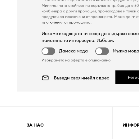
Минималната стойност на поръчката трябва да е 80 
комбинира с други промоции, промокодове и точки о
продукти са изключени от промоцията. Може да ги от
изключения от промоцията
.
Искаме входящата ти поща да съдържа само 
наистина те интересува. Избери:
Дамска мода
Мъжка мод
Избирането на оферта е опционално
Реги
ЗА НАС
ИНФО