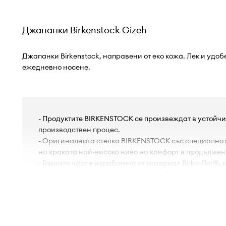
Джапанки Birkenstock Gizeh
Джапанки Birkenstock, направени от еко кожа. Лек и удоб
ежедневно носене.
- Продуктите BIRKENSTOCK се произвеждат в устойчи
производствен процес.
- Оригиналната стелка BIRKENSTOCK със специално
на краката най-високо ниво на комфорт в продължен
- Горната част е изработена от материал Birko-Flor®,
- Ширина на стелката: обикновена. Стелката е пред
стандартна ширина.
- Велурената стелка е удобна за крака и предотврат
появата на миризма.
- Гумената подметка е издръжлива и устойчива на п