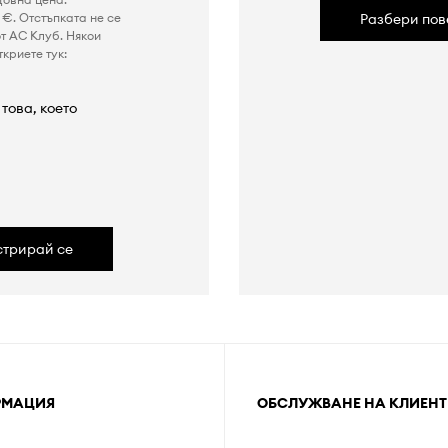
€. Отстъпката не се
Разбери пов
т AC Клуб. Някои
криете тук:
това, което
а
стрирай се
РМАЦИЯ
ОБСЛУЖВАНЕ НА КЛИЕНТ