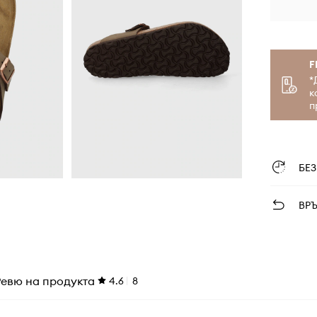
F
*
к
п
БЕ
ВР
Ревю на продукта
4.6
8