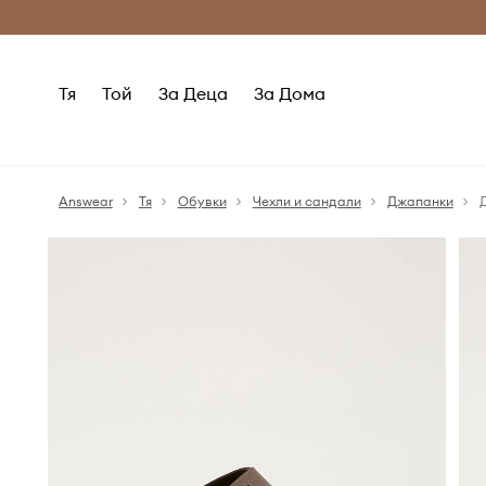
Само оригинални продукти
Безплатни доставка
Тя
Той
За Деца
За Дома
Answear
Тя
Обувки
Чехли и сандали
Джапанки