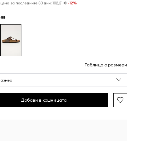
цена за последните 30 дни:
102,21 €
 -12%
фяв
Таблица с размери
размер
Добави в кошницата