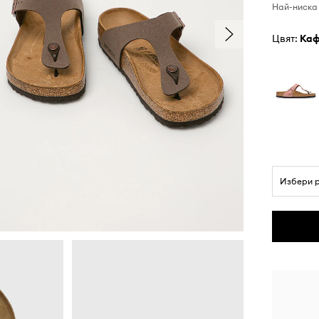
Най-ниска 
Цвят:
ка
Избери 