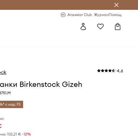
естявай с Answear Club
-20% за първа поръчка
Answear Club
Журнал
Помощ
4.6
ock
нки Birkenstock Gizeh
3751.M
%* с код: FS
а:
€
ена:
102,21 €
-12%