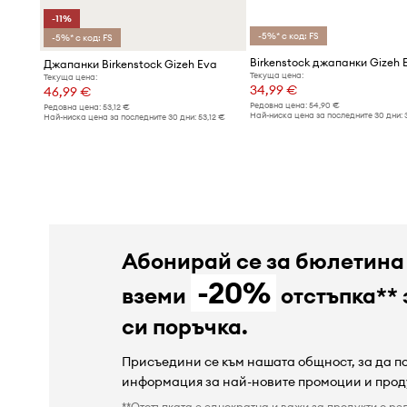
-11%
-5%* с код: FS
-5%* с код: FS
Birkenstock джапанки Gizeh 
Джапанки Birkenstock Gizeh Eva
Текуща цена:
Текуща цена:
34,99 €
46,99 €
Редовна цена:
54,90 €
Редовна цена:
53,12 €
Най-ниска цена за последните 30 дни:
Най-ниска цена за последните 30 дни:
53,12 €
Абонирай се за бюлетина
-20%
вземи
отстъпка** 
си поръчка.
Присъедини се към нашата общност, за да 
информация за най-новите промоции и прод
**Отстъпката е еднократна и важи за продукти с ре