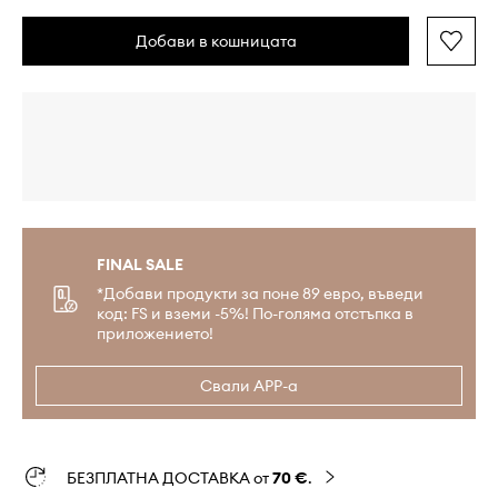
Добави в кошницата
FINAL SALE
*Добави продукти за поне 89 евро, въведи
код: FS и вземи -5%! По-голяма отстъпка в
приложението!
Свали APP-а
БЕЗПЛАТНА ДОСТАВКА от
70 €
.