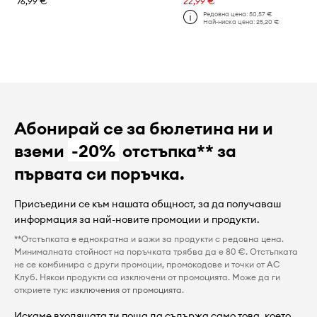
76,99 €
22,99 €
Редовна цена:
50,57 €
Най-ниска цена:
25,20 €
Абонирай се за бюлетина ни и
вземи
-20%
отстъпка** за
първата си поръчка.
Присъедини се към нашата общност, за да получаваш
информация за най-новите промоции и продукти.
**Отстъпката е еднократна и важи за продукти с редовна цена.
Минималната стойност на поръчката трябва да е 80 €. Отстъпката
не се комбинира с други промоции, промокодове и точки от AC
Клуб. Някои продукти са изключени от промоцията. Може да ги
откриете тук:
изключения от промоцията
.
Искаме входящата ти поща да съдържа само това, което