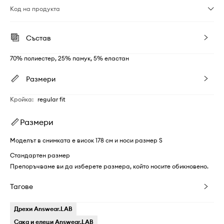
Код на продукта
Състав
70% полиестер, 25% памук, 5% еластан
Размери
Кройка
:
regular fit
Размери
Моделът в снимката е висок 178 см и носи размер S
Стандартен размер
Препоръчваме ви да изберете размера, който носите обикновено.
Тагове
Дрехи Answear.LAB
Сака и елеци Answear.LAB