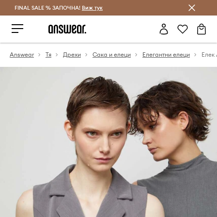
FINAL SALE % ЗАПОЧНА!
Спестявай с Answear Club
Виж тук
Answear
Тя
Дрехи
Сака и елеци
Елегантни елеци
Елек