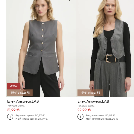
-12%
-5%* с код: FS
-5%* с код: FS
Елек Answear.LAB
Елек Answear.LAB
Текуща цена:
Текуща цена:
21,99 €
22,99 €
Редовна цена:
50,57 €
Редовна цена:
50,57 €
Най-ниска цена:
24,99 €
Най-ниска цена:
25,20 €