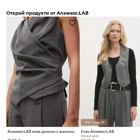
Открий продукти от Answear.LAB
-5%* с код: FS
Answear.LAB елек дамски с вискоза
Елек Answear.LAB
Текуща цена: