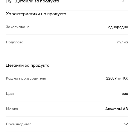
Детайли за продукта
Характеристики на продукта
Закопчаване
едноредно
Подплата
пълна
Детайли за продукта
Код на производителя
22039nv.FKK
Цвят
сив
Марка
Answear.LAB
Производител