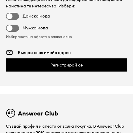
наистина те интересува. Избери:
Дамска мода
Мъжка мода
Избирането на оферта е опционално
Регистрирай се
Answear Club
Създай профил и спести от всяка покупка. В Answear Club
получаваш до
20%
постоянна отстъпка от редовни цени.