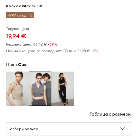
в сиво с едно копче
-5%* с код: FS
Текуща цена:
19,94 €
Редовна цена:
66,42 €
-69%
Най-ниска цена за последните 30 дни:
21,98 €
 -9%
Цвят:
сив
Таблица с размери
Избери размер