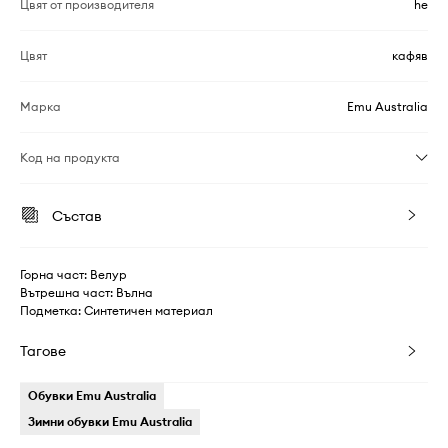
Цвят от производителя
he
Цвят
кафяв
Марка
Emu Australia
Код на продукта
Състав
Горна част: Велур
Вътрешна част: Вълна
Подметка: Синтетичен материал
Тагове
Обувки Emu Australia
Зимни обувки Emu Australia