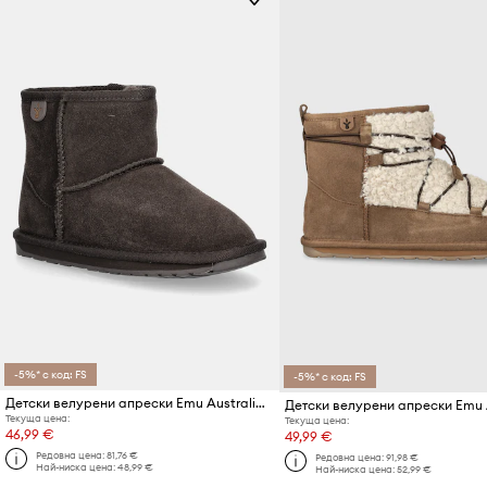
-5%* с код: FS
-5%* с код: FS
Детски велурени апрески Emu Australia Wallaby Mini
Текуща цена:
Текуща цена:
46,99 €
49,99 €
Редовна цена:
81,76 €
Редовна цена:
91,98 €
Най-ниска цена:
48,99 €
Най-ниска цена:
52,99 €