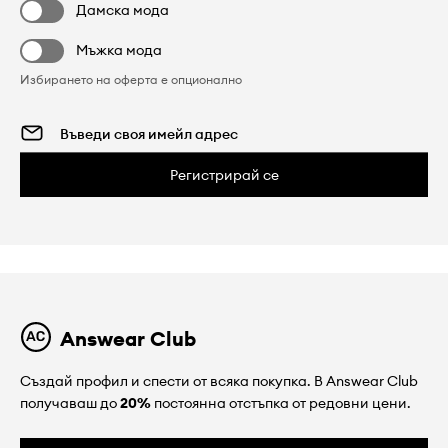
Дамска мода
Мъжка мода
Избирането на оферта е опционално
Регистрирай се
Answear Club
Създай профил и спести от всяка покупка. В Answear Club
получаваш до
20%
постоянна отстъпка от редовни цени.