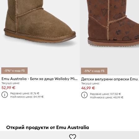
-5%* с код: FS
-5%* с код: FS
Emu Australia - Боти за деца Wallaby Mini CHES
Текуща цена:
Текуща цена:
52,99 €
46,99 €
Редовна цена:
81,76 €
Редовна цена:
107,32 €
Най-ниска цена:
54,99 €
Най-ниска цена:
48,99 €
Открий продукти от Emu Australia