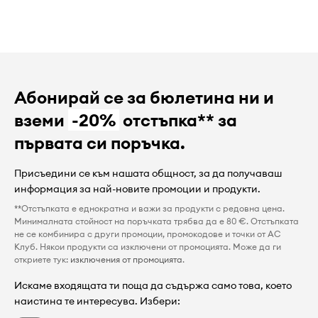
Абонирай се за бюлетина ни и
вземи
-20%
отстъпка** за
първата си поръчка.
Присъедини се към нашата общност, за да получаваш
информация за най-новите промоции и продукти.
**Отстъпката е еднократна и важи за продукти с редовна цена.
Минималната стойност на поръчката трябва да е 80 €. Отстъпката
не се комбинира с други промоции, промокодове и точки от AC
Клуб. Някои продукти са изключени от промоцията. Може да ги
откриете тук:
изключения от промоцията
.
Искаме входящата ти поща да съдържа само това, което
наистина те интересува. Избери: