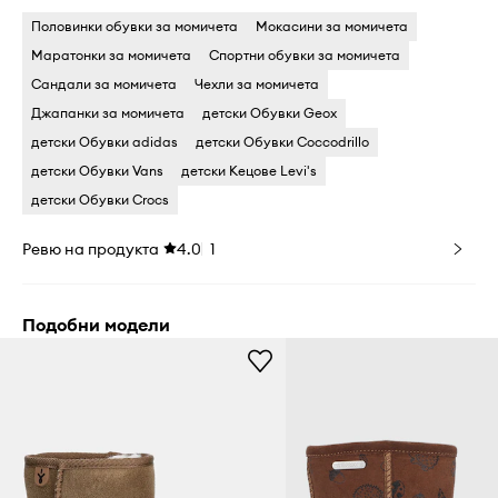
Половинки обувки за момичета
Мокасини за момичета
Маратонки за момичета
Спортни обувки за момичета
Сандали за момичета
Чехли за момичета
Джапанки за момичета
детски Обувки Geox
детски Обувки adidas
детски Обувки Coccodrillo
детски Обувки Vans
детски Кецове Levi's
детски Обувки Crocs
Ревю на продукта
4.0
1
Подобни модели