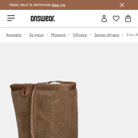
FINAL SALE % ЗАПОЧНА!
Спестявай с Answear Club
Виж тук
Answear
За деца
Момиче
Обувки
Зимни обувки