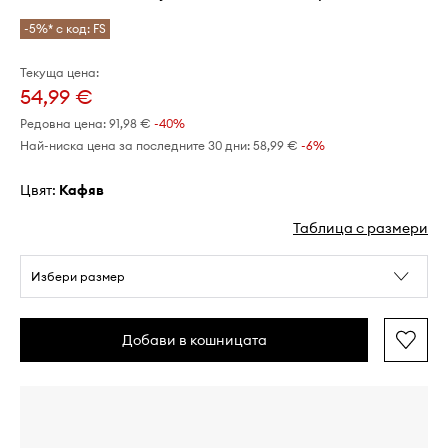
-5%* с код: FS
Текуща цена:
54,99 €
Редовна цена:
91,98 €
-40%
Най-ниска цена за последните 30 дни:
58,99 €
 -6%
Цвят:
кафяв
Таблица с размери
Избери размер
Добави в кошницата