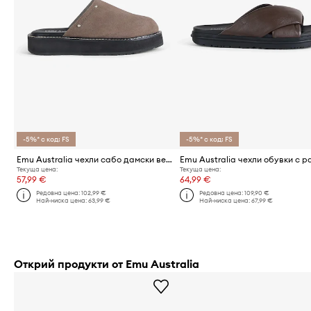
-5%* с код: FS
-5%* с код: FS
Emu Australia чехли сабо дамски велурени Maroo
Текуща цена:
Текуща цена:
57,99 €
64,99 €
Редовна цена:
102,99 €
Редовна цена:
109,90 €
Най-ниска цена:
63,99 €
Най-ниска цена:
67,99 €
Открий продукти от Emu Australia