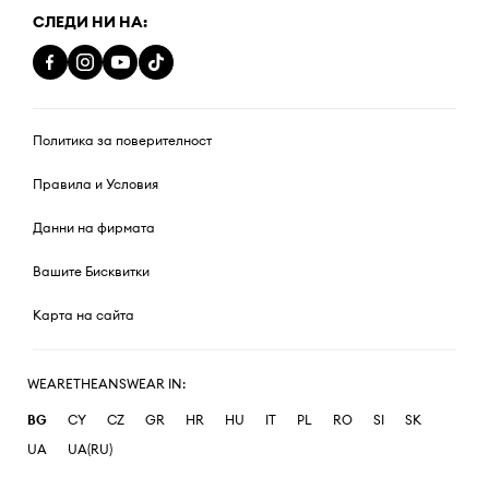
СЛЕДИ НИ НА:
Политика за поверителност
Правила и Условия
Данни на фирмата
Вашите Бисквитки
Карта на сайта
WEARETHEANSWEAR IN:
BG
CY
CZ
GR
HR
HU
IT
PL
RO
SI
SK
UA
UA(RU)