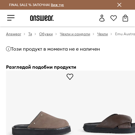
FINAL SALE % ЗАПОЧНА!
Спестявай с Answear Club
Виж тук
Answear
Тя
Обувки
Чехли и сандали
Чехли
Този продукт в момента не е наличен
Разгледай подобни продукти