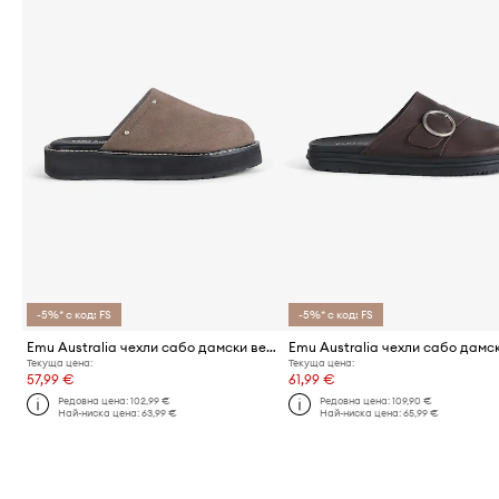
-5%* с код: FS
-5%* с код: FS
Emu Australia чехли сабо дамски велурени Maroo
Текуща цена:
Текуща цена:
57,99 €
61,99 €
Редовна цена:
102,99 €
Редовна цена:
109,90 €
Най-ниска цена:
63,99 €
Най-ниска цена:
65,99 €