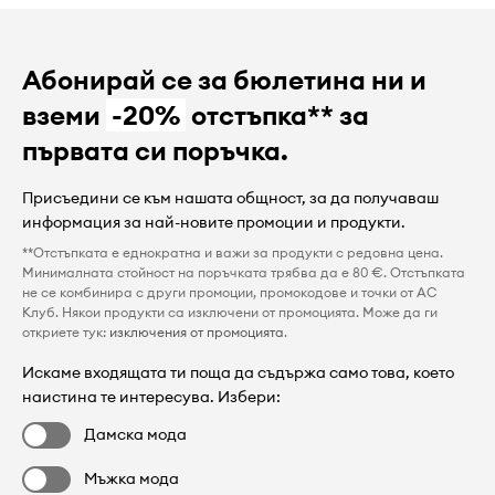
Абонирай се за бюлетина ни и
вземи
-20%
отстъпка** за
първата си поръчка.
Присъедини се към нашата общност, за да получаваш
информация за най-новите промоции и продукти.
**Отстъпката е еднократна и важи за продукти с редовна цена.
Минималната стойност на поръчката трябва да е 80 €. Отстъпката
не се комбинира с други промоции, промокодове и точки от AC
Клуб. Някои продукти са изключени от промоцията. Може да ги
откриете тук:
изключения от промоцията
.
Искаме входящата ти поща да съдържа само това, което
наистина те интересува. Избери:
Дамска мода
Мъжка мода