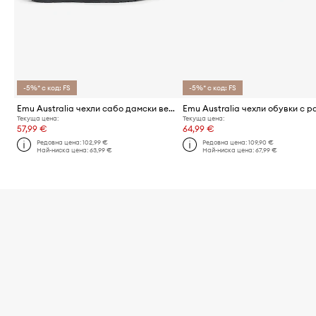
-5%* с код: FS
-5%* с код: FS
Emu Australia чехли сабо дамски велурени Maroo
Текуща цена:
Текуща цена:
57,99 €
64,99 €
Редовна цена:
102,99 €
Редовна цена:
109,90 €
Най-ниска цена:
63,99 €
Най-ниска цена:
67,99 €