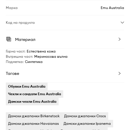
Марка
Emu Australia
Код на продукта
Материал
Горна част
:
Естествена кожа
Вътрешна част
:
Мериносова вълна
Подметка
:
Синтетика
Тагове
Обувки Emu Australia
Чехли и сандали Emu Australia
Дамски чехли Emu Australia
Дамски джапанки Birkenstock
Дамски джапанки Crocs
Дамски джапанки Havaianas
Дамски джапанки Ipanema