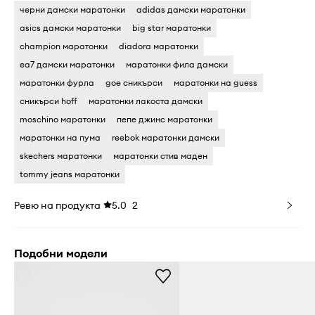
черни дамски маратонки
adidas дамски маратонки
asics дамски маратонки
big star маратонки
champion маратонки
diadora маратонки
ea7 дамски маратонки
маратонки фила дамски
маратонки фурла
goe сникърси
маратонки на guess
сникърси hoff
маратонки лакоста дамски
moschino маратонки
пепе джинс маратонки
маратонки на пума
reebok маратонки дамски
skechers маратонки
маратонки стив маден
tommy jeans маратонки
Ревю на продукта
5.0
2
Подобни модели