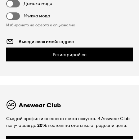
Дамска мода
Мъжка мода
Избирането на оферта е опционално
Регистрирай се
Answear Club
Създай профил и спести от всяка покупка. В Answear Club
получаваш до
20%
постоянна отстъпка от редовни цени.