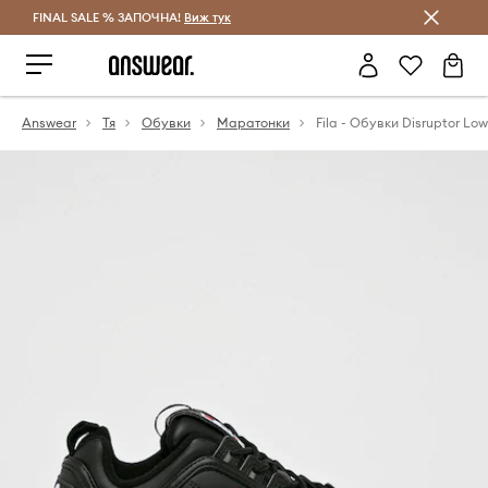
FINAL SALE % ЗАПОЧНА!
Спестявай с Answear Club
Виж тук
Answear
Тя
Обувки
Маратонки
Fila - Обувки Disruptor Low