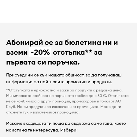
Абонирай се за бюлетина ни и
вземи
-20%
отстъпка** за
първата си поръчка.
Присъедини се към нашата общност, за да получаваш
информация за най-новите промоции и продукти.
**Отстъпката е еднократна и важи за продукти с редовна цена.
Минималната стойност на поръчката трябва да е 80 €. Отстъпката
не се комбинира с други промоции, промокодове и точки от AC
Клуб. Някои продукти са изключени от промоцията. Може да ги
откриете тук:
изключения от промоцията
.
Искаме входящата ти поща да съдържа само това, което
наистина те интересува. Избери: