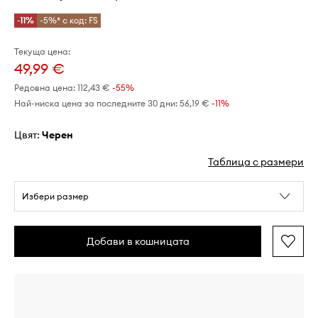
-11%
-5%* с код: FS
Текуща цена:
49,99 €
Редовна цена:
112,43 €
-55%
Най-ниска цена за последните 30 дни:
56,19 €
 -11%
Цвят:
черен
Таблица с размери
Избери размер
Добави в кошницата