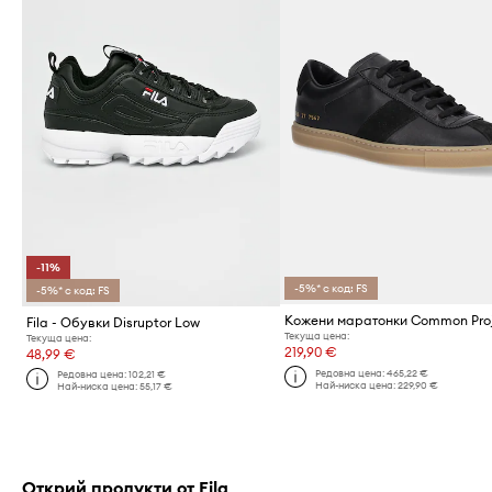
-11%
-5%* с код: FS
-5%* с код: FS
Fila - Обувки Disruptor Low
Текуща цена:
Текуща цена:
219,90 €
48,99 €
Редовна цена:
465,22 €
Редовна цена:
102,21 €
Най-ниска цена:
229,90 €
Най-ниска цена:
55,17 €
Открий продукти от Fila