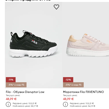
-11%
-12%
-5%* с код: FS
-5%* с код: FS
Fila - Обувки Disruptor Low
Маратонки Fila FXVENTUNO
Текуща цена:
Текуща цена:
48,99 €
48,99 €
Редовна цена:
102,21 €
Редовна цена:
102,21 €
Най-ниска цена:
55,17 €
Най-ниска цена:
56,19 €