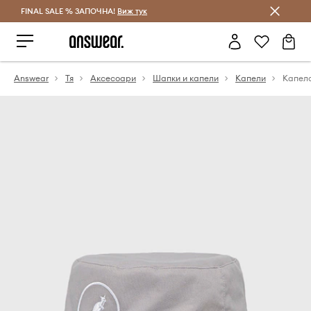
FINAL SALE % ЗАПОЧНА!
Спестявай с Answear Club
Виж тук
Answear
Тя
Аксесоари
Шапки и капели
Капели
Капел