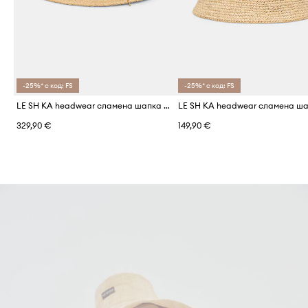
-25%* с код: FS
-25%* с код: FS
LE SH KA headwear сламена шапка дамска
329,90 €
149,90 €