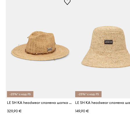
-25%* с код: FS
-25%* с код: FS
LE SH KA headwear сламена шапка дамска
329,90 €
149,90 €