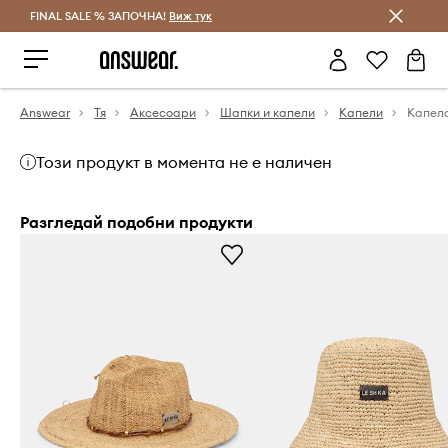
FINAL SALE % ЗАПОЧНА!
Спестявай с Answear Club
Виж тук
Answear
Тя
Аксесоари
Шапки и капели
Капели
Този продукт в момента не е наличен
Разгледай подобни продукти