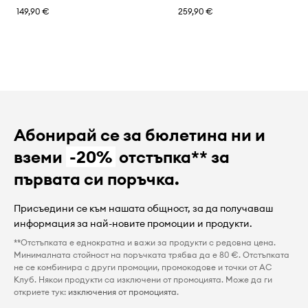
149,90 €
259,90 €
Абонирай се за бюлетина ни и
вземи
-20%
отстъпка** за
първата си поръчка.
Присъедини се към нашата общност, за да получаваш
информация за най-новите промоции и продукти.
**Отстъпката е еднократна и важи за продукти с редовна цена.
Минималната стойност на поръчката трябва да е 80 €. Отстъпката
не се комбинира с други промоции, промокодове и точки от AC
Клуб. Някои продукти са изключени от промоцията. Може да ги
откриете тук:
изключения от промоцията
.