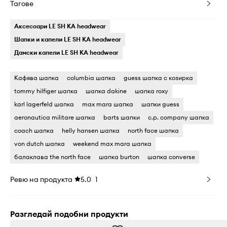
Тагове
Аксесоари LE SH KA headwear
Шапки и капели LE SH KA headwear
Дамски капели LE SH KA headwear
Кафява шапка
columbia шапка
guess шапка с козирка
tommy hilfiger шапка
шапка dakine
шапка roxy
karl lagerfeld шапка
max mara шапка
шапки guess
aeronautica militare шапка
barts шапки
c.p. company шапка
coach шапка
helly hansen шапка
north face шапка
von dutch шапка
weekend max mara шапка
балаклава the north face
шапка burton
шапка converse
Ревю на продукта
5.0
1
Разгледай подобни продукти