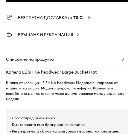
БЕЗПЛАТНА ДОСТАВКА от
70 €
.
ВРЪЩАНЕ И РЕКЛАМАЦИЯ
Описание на продукта
Капела LE SH KA headwear Large Bucket Hat
Шапка от колекция LE SH KA headwear. Моделът е направен от
италианска рафия. Модел с широка периферия. Капелата е
изработена ръчно, така че може да има разлики между отделните
модели.
- Лого отпред от еко кожа.
- Към капелата има брандирано покритие.
- Регулируемата обиколка осигурява персонално прилягане.