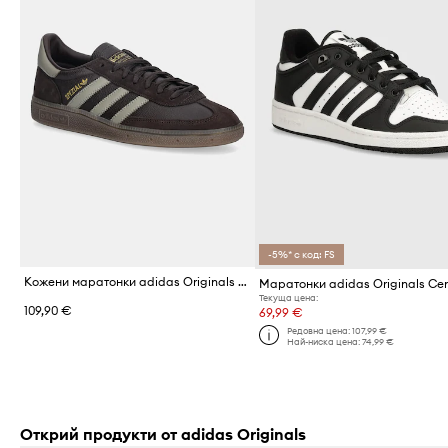
-5%* с код: FS
Кожени маратонки adidas Originals Handball Spezial
Текуща цена:
109,90 €
69,99 €
Редовна цена:
107,99 €
Най-ниска цена:
74,99 €
Открий продукти от adidas Originals