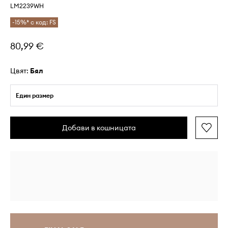
LM2239WH
-15%* с код: FS
80,99 €
Цвят:
бял
Един размер
Добави в кошницата