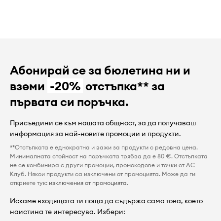
Абонирай се за бюлетина ни и
вземи
-20%
отстъпка** за
първата си поръчка.
Присъедини се към нашата общност, за да получаваш
информация за най-новите промоции и продукти.
**Отстъпката е еднократна и важи за продукти с редовна цена.
Минималната стойност на поръчката трябва да е 80 €. Отстъпката
не се комбинира с други промоции, промокодове и точки от AC
Клуб. Някои продукти са изключени от промоцията. Може да ги
откриете тук:
изключения от промоцията
.
Искаме входящата ти поща да съдържа само това, което
наистина те интересува. Избери: