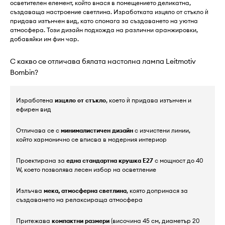
осветителен елемент, който внася в помещението деликатна,
създаваща настроение светлина. Изработката изцяло от стъкло ѝ
придава изтънчен вид, като спомага за създаването на уютна
атмосфера. Този дизайн подхожда на различни аранжировки,
добавяйки им фин чар.
С какво се отличава бялата настолна лампа Leitmotiv
Bombin?
Изработена
изцяло от стъкло
, което ѝ придава изтънчен и
ефирен вид
Отличава се с
минималистичен дизайн
с изчистени линии,
който хармонично се вписва в модерния интериор
Проектирана за
една стандартна крушка E27
с мощност до 40
W, което позволява лесен избор на осветление
Излъчва
мека, атмосферна светлина
, която допринася за
създаването на релаксираща атмосфера
Притежава
компактни размери
(височина 45 см, диаметър 20