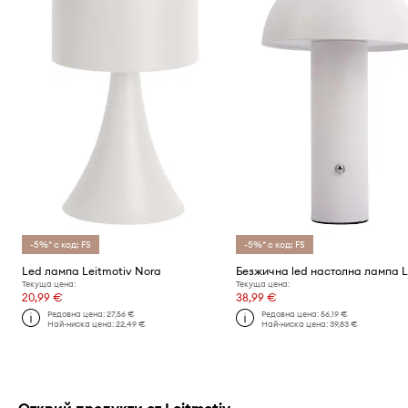
-5%* с код: FS
-5%* с код: FS
Led лампа Leitmotiv Nora
Текуща цена:
Текуща цена:
20,99 €
38,99 €
Редовна цена:
27,56 €
Редовна цена:
56,19 €
Най-ниска цена:
22,49 €
Най-ниска цена:
39,83 €
Открий продукти от Leitmotiv