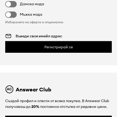
Дамска мода
Мъжка мода
Избирането на оферта е опционално
Регистрирай се
Answear Club
Създай профил и спести от всяка покупка. В Answear Club
получаваш до
20%
постоянна отстъпка от редовни цени.