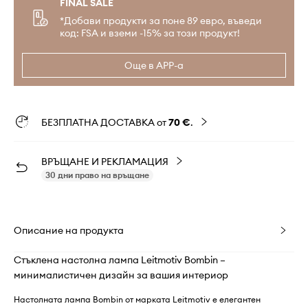
FINAL SALE
*Добави продукти за поне 89 евро, въведи
код: FSA и вземи -15% за този продукт!
Още в APP-а
БЕЗПЛАТНА ДОСТАВКА от
70 €
.
ВРЪЩАНЕ И РЕКЛАМАЦИЯ
30 дни право на връщане
Описание на продукта
Стъклена настолна лампа Leitmotiv Bombin –
минималистичен дизайн за вашия интериор
Настолната лампа Bombin от марката Leitmotiv е елегантен