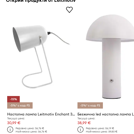
-15%
-5%* с код: FS
-5%* с код: FS
Настолна лампа Leitmotiv Enchant 30 cm
Текуща цена:
Текуща цена:
30,99 €
38,99 €
Редовна цена:
36,76 €
Редовна цена:
56,19 €
Най-ниска цена:
36,76 €
Най-ниска цена:
39,83 €