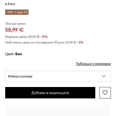
в бяло
-5%* с код: FS
Текуща цена:
58,99 €
Редовна цена:
69,90 €
-15%
Най-ниска цена за последните 30 дни:
61,99 €
 -4%
Цвят:
бял
Таблица с размери
Избери размер
Добави в кошницата