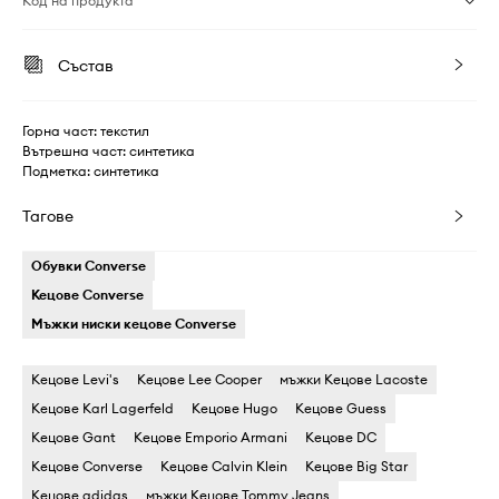
Код на продукта
Състав
Горна част: текстил
Вътрешна част: синтетика
Подметка: синтетика
Тагове
Обувки Converse
Кецове Converse
Мъжки ниски кецове Converse
Кецове Levi's
Кецове Lee Cooper
мъжки Кецове Lacoste
Кецове Karl Lagerfeld
Кецове Hugo
Кецове Guess
Кецове Gant
Кецове Emporio Armani
Кецове DC
Кецове Converse
Кецове Calvin Klein
Кецове Big Star
Кецове adidas
мъжки Кецове Tommy Jeans