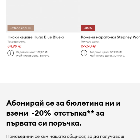
-5%* с код: FS
-35%
Ниски кецове Hugo Blue Blue-x
Текуща цена:
Текуща цена:
84,99 €
199,90 €
Редовна цена:
139,90 €
Редовна цена:
309,90 €
Най-ниска цена:
88,99 €
Най-ниска цена:
309,90 €
Абонирай се за бюлетина ни и
вземи
-20%
отстъпка** за
първата си поръчка.
Присъедини се към нашата общност, за да получаваш