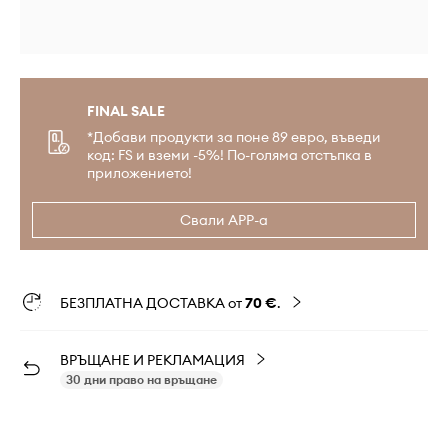
FINAL SALE
*Добави продукти за поне 89 евро, въведи
код: FS и вземи -5%! По-голяма отстъпка в
приложението!
Свали APP-а
БЕЗПЛАТНА ДОСТАВКА от
70 €
.
ВРЪЩАНЕ И РЕКЛАМАЦИЯ
30 дни право на връщане