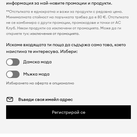
информация за най-новите промоции и продукти.
**Отстъпката е еднократна и важи за продукти с редовна цена.
Минималната стойност на поръчката трябва да е 80 €. Отстъпката
не се комбинира с други промоции, промокодове и точки от AC
Клуб. Някои продукти са изключени от промоцията. Може да ги
откриете тук:
изключения от промоцията
.
Искаме входящата ти поща да съдържа само това, което
наистина те интересува. Избери:
Дамска мода
Мъжка мода
Избирането на оферта е опционално
Регистрирай се