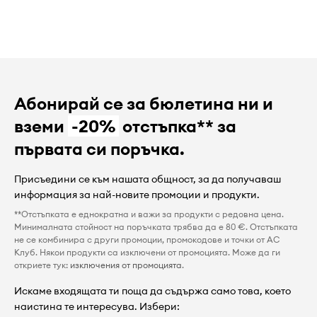
Абонирай се за бюлетина ни и
вземи
-20%
отстъпка** за
първата си поръчка.
Присъедини се към нашата общност, за да получаваш
информация за най-новите промоции и продукти.
**Отстъпката е еднократна и важи за продукти с редовна цена.
Минималната стойност на поръчката трябва да е 80 €. Отстъпката
не се комбинира с други промоции, промокодове и точки от AC
Клуб. Някои продукти са изключени от промоцията. Може да ги
откриете тук:
изключения от промоцията
.
Искаме входящата ти поща да съдържа само това, което
наистина те интересува. Избери: