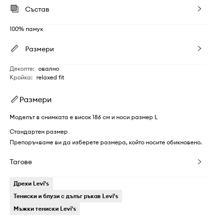
Състав
100% памук
Размери
Деколте
:
овално
Кройка
:
relaxed fit
Размери
Моделът в снимката е висок 186 см и носи размер L
Стандартен размер
Препоръчваме ви да изберете размера, който носите обикновено.
Тагове
Дрехи Levi's
Тениски и блузи с дълъг ръкав Levi's
Мъжки тениски Levi's