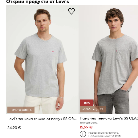
Открий продукти от Levi's
-15%
-5%* с код: FS
-15%* с код: FS
Levi's тениска мъжка от памук SS ORIGINAL HM TEE
Текуща цена:
15,99 €
24,90 €
Редовна цена:
30,90 €
Най-ниска цена:
18,99 €