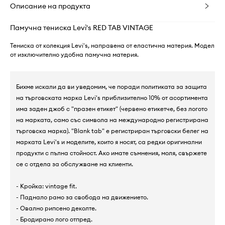
Описание на продукта
Памучна тениска Levi's RED TAB VINTAGE
Тениска от колекция Levi's, направена от еластична материя. Модел
от изключително удобна памучна материя.
Бихме искали да ви уведомим, че поради политиката за защита
на търговската марка Levi's приблизително 10% от асортимента
има заден джоб с "празен етикет" (червено етикетче, без логото
на марката, само със символа на международно регистрирана
търговска марка). "Blank tab" е регистриран търговски белег на
марката Levi's и моделите, които я носят, са редки оригинални
продукти с пълна стойност. Ако имате съмнения, моля, свържете
се с отдела за обслужване на клиенти.
- Кройка: vintage fit.
- Паднало рамо за свобода на движението.
- Овално рипсено деколте.
- Бродирано лого отпред.