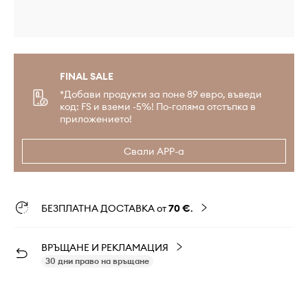
FINAL SALE
*Добави продукти за поне 89 евро, въведи
код: FS и вземи -5%! По-голяма отстъпка в
приложението!
Свали APP-а
БЕЗПЛАТНА ДОСТАВКА от
70 €
.
ВРЪЩАНЕ И РЕКЛАМАЦИЯ
30 дни право на връщане