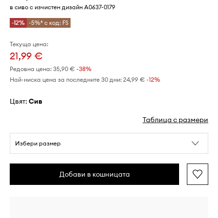
в сиво с изчистен дизайн A0637-0179
-12%
-5%* с код: FS
Текуща цена:
21,99 €
Редовна цена:
35,90 €
-38%
Най-ниска цена за последните 30 дни:
24,99 €
 -12%
Цвят:
сив
Таблица с размери
Избери размер
Добави в кошницата