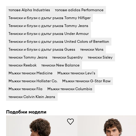
топове Alpha Industries
топове adidas Performance
Тениски и блузи с дълъг ръкав Tommy Hilfiger
Тениски и блузи с дълъг ръкав Tommy Jeans
Тениски и блузи с дълъг ръкав Under Armour
Тениски и блузи с дълъг ръкав United Colors of Benetton
Тениски и блузи с дълъг ръкав Guess
тениски Vans
тениски Tommy Jeans
тениски Superdry
тениски Sisley
тениски Reebok
тениски New Balance
Мъжки тениски Medicine
Мъжки тениски Levi's
Мъжки тениски Hollister Co.
Мъжки тениски G-Star Raw
Мъжки тениски Fila
Мъжки тениски Columbia
тениски Calvin Klein Jeans
Подобни модели