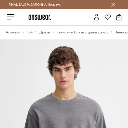
FINAL SALE % ЗАПОЧНА!
Спестявай с Answear Club
Виж тук
Answear
Той
Дрехи
Тениски и блузи с дълъг ръкав
Тениск