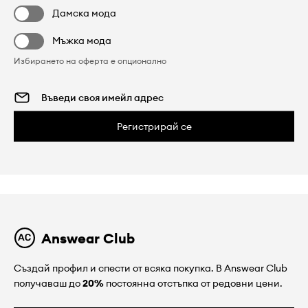
Дамска мода
Мъжка мода
Избирането на оферта е опционално
Регистрирай се
Answear Club
Създай профил и спести от всяка покупка. В Answear Club
получаваш до
20%
постоянна отстъпка от редовни цени.