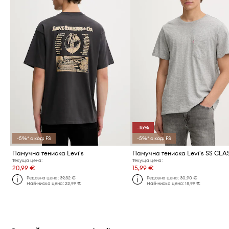
-15%
-5%* с код: FS
-5%* с код: FS
Памучна тениска Levi's
Текуща цена:
Текуща цена:
20,99 €
15,99 €
Редовна цена:
39,32 €
Редовна цена:
30,90 €
Най-ниска цена:
22,99 €
Най-ниска цена:
18,99 €