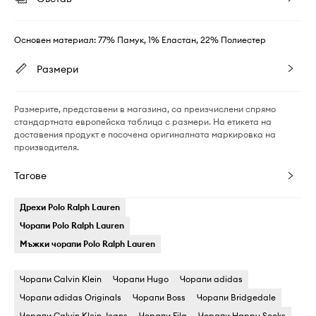
Основен материал: 77% Памук, 1% Еластан, 22% Полиестер
Размери
Размерите, представени в магазина, са преизчислени спрямо
стандартната европейска таблица с размери. На етикета на
доставения продукт е посочена оригиналната маркировка на
производителя.
Тагове
Дрехи Polo Ralph Lauren
Чорапи Polo Ralph Lauren
Мъжки чорапи Polo Ralph Lauren
Чорапи Calvin Klein
Чорапи Hugo
Чорапи adidas
Чорапи adidas Originals
Чорапи Boss
Чорапи Bridgedale
Чорапи Calvin Klein Jeans
Чорапи Fila
Чорапи Happy Socks