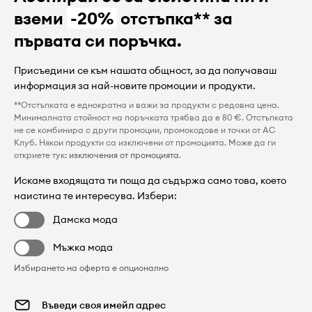
вземи
-20%
отстъпка** за
първата си поръчка.
Присъедини се към нашата общност, за да получаваш
информация за най-новите промоции и продукти.
**Отстъпката е еднократна и важи за продукти с редовна цена.
Минималната стойност на поръчката трябва да е 80 €. Отстъпката
не се комбинира с други промоции, промокодове и точки от AC
Клуб. Някои продукти са изключени от промоцията. Може да ги
откриете тук:
изключения от промоцията
.
Искаме входящата ти поща да съдържа само това, което
наистина те интересува. Избери:
Дамска мода
Мъжка мода
Избирането на оферта е опционално