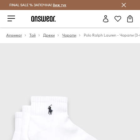
FINAL SALE % ЗАПОЧНА!
Спестявай с Answear Club
Виж тук
Answear
Той
Дрехи
Чорапи