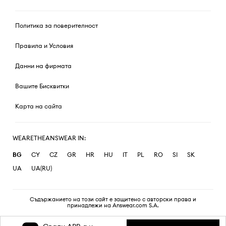
Политика за поверителност
Правила и Условия
Данни на фирмата
Вашите Бисквитки
Карта на сайта
WEARETHEANSWEAR IN:
BG
CY
CZ
GR
HR
HU
IT
PL
RO
SI
SK
UA
UA(RU)
Съдържанието на този сайт е защитено с авторски права и
принадлежи на Answear.com S.A.