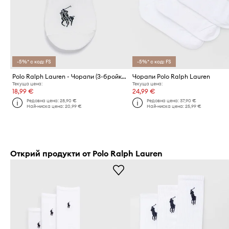
-5%* с код: FS
-5%* с код: FS
Polo Ralph Lauren - Чорапи (3-бройки)
Чорапи Polo Ralph Lauren
Текуща цена:
Текуща цена:
18,99 €
24,99 €
Редовна цена:
28,90 €
Редовна цена:
37,90 €
Най-ниска цена:
20,99 €
Най-ниска цена:
25,99 €
Открий продукти от Polo Ralph Lauren