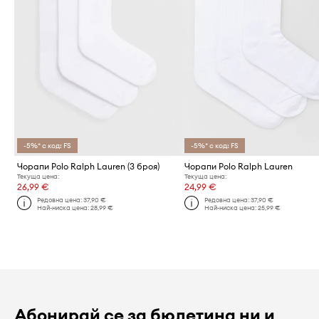
-5%* с код: FS
-5%* с код: FS
Чорапи Polo Ralph Lauren (3 броя)
Чорапи Polo Ralph Lauren
Текуща цена:
Текуща цена:
26,99 €
24,99 €
Редовна цена:
37,90 €
Редовна цена:
37,90 €
Най-ниска цена:
28,99 €
Най-ниска цена:
25,99 €
Абонирай се за бюлетина ни и