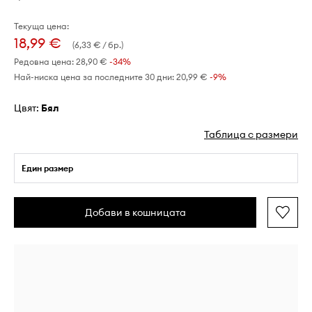
Текуща цена:
18,99 €
(6,33 € / бр.)
Редовна цена:
28,90 €
-34%
Най-ниска цена за последните 30 дни:
20,99 €
 -9%
Цвят:
бял
Таблица с размери
Един размер
Добави в кошницата