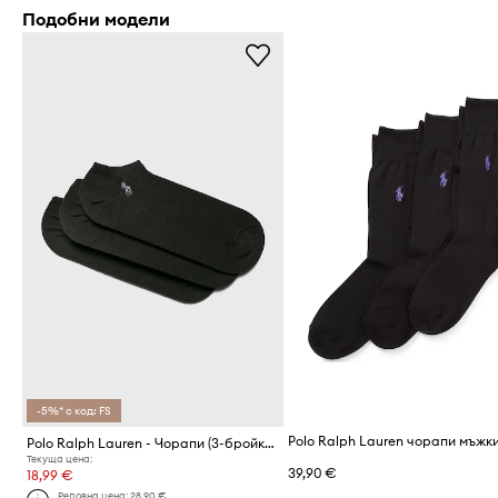
Подобни модели
-5%* с код: FS
Polo Ralph Lauren - Чорапи (3-бройки)
Текуща цена:
39,90 €
18,99 €
Редовна цена:
28,90 €