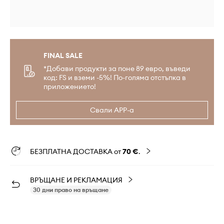
FINAL SALE
*Добави продукти за поне 89 евро, въведи
код: FS и вземи -5%! По-голяма отстъпка в
приложението!
Свали APP-а
БЕЗПЛАТНА ДОСТАВКА от
70 €
.
ВРЪЩАНЕ И РЕКЛАМАЦИЯ
30 дни право на връщане