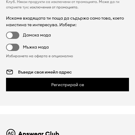
Клуб. Някои продукти са изключени от промоцията. Може да ги
откриете тук:
изключения от промоцията
.
Искаме входящата ти поща да съдържа само това, което
наистина те интересува. Избери:
Дамска мода
Мъжка мода
Избирането на оферта е опционално
Регистрирай се
Answear Club