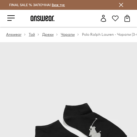
FINAL SALE % ЗАПОЧНА!
Спестявай с Answear Club
Виж тук
Answear
Той
Дрехи
Чорапи