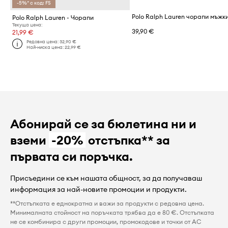
-5%* с код: FS
Polo Ralph Lauren - Чорапи
Текуща цена:
39,90 €
21,99 €
Редовна цена:
32,90 €
Най-ниска цена:
22,99 €
Абонирай се за бюлетина ни и
вземи
-20%
отстъпка** за
първата си поръчка.
Присъедини се към нашата общност, за да получаваш
информация за най-новите промоции и продукти.
**Отстъпката е еднократна и важи за продукти с редовна цена.
Минималната стойност на поръчката трябва да е 80 €. Отстъпката
не се комбинира с други промоции, промокодове и точки от AC