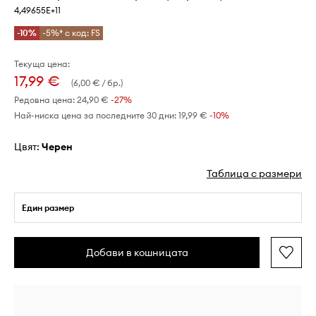
4,49655E+11
-10%
-5%* с код: FS
Текуща цена:
17,99 €
(6,00 € / бр.)
Редовна цена:
24,90 €
-27%
Най-ниска цена за последните 30 дни:
19,99 €
 -10%
Цвят:
черен
Таблица с размери
Един размер
Добави в кошницата