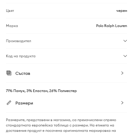
Цвят
черен
Марка
Polo Ralph Lauren
Производител
Код на продукта
Състав
71% Памук, 3% Еластан, 26% Полиестер
Размери
Размерите, представени в магазина, са преизчислени спрямо
стандартната европейска таблица с размери. На етикета на
доставения продукт е посочена оригиналната маркировка на