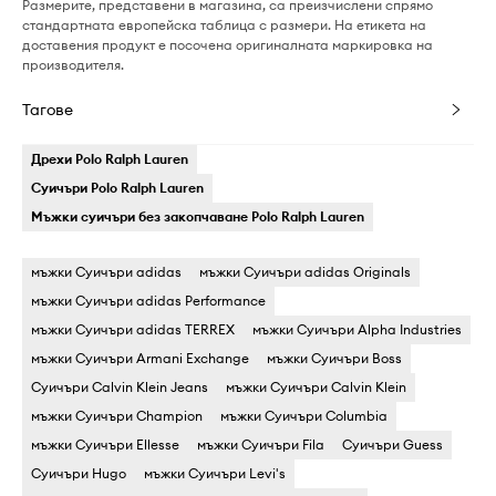
Размерите, представени в магазина, са преизчислени спрямо
стандартната европейска таблица с размери. На етикета на
доставения продукт е посочена оригиналната маркировка на
производителя.
Тагове
Дрехи Polo Ralph Lauren
Суичъри Polo Ralph Lauren
Мъжки суичъри без закопчаване Polo Ralph Lauren
мъжки Суичъри adidas
мъжки Суичъри adidas Originals
мъжки Суичъри adidas Performance
мъжки Суичъри adidas TERREX
мъжки Суичъри Alpha Industries
мъжки Суичъри Armani Exchange
мъжки Суичъри Boss
Суичъри Calvin Klein Jeans
мъжки Суичъри Calvin Klein
мъжки Суичъри Champion
мъжки Суичъри Columbia
мъжки Суичъри Ellesse
мъжки Суичъри Fila
Суичъри Guess
Суичъри Hugo
мъжки Суичъри Levi's