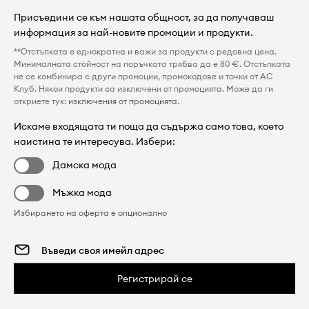
Присъедини се към нашата общност, за да получаваш
информация за най-новите промоции и продукти.
**Отстъпката е еднократна и важи за продукти с редовна цена.
Минималната стойност на поръчката трябва да е 80 €. Отстъпката
не се комбинира с други промоции, промокодове и точки от AC
Клуб. Някои продукти са изключени от промоцията. Може да ги
откриете тук:
изключения от промоцията
.
Искаме входящата ти поща да съдържа само това, което
наистина те интересува. Избери:
Дамска мода
Мъжка мода
Избирането на оферта е опционално
Регистрирай се