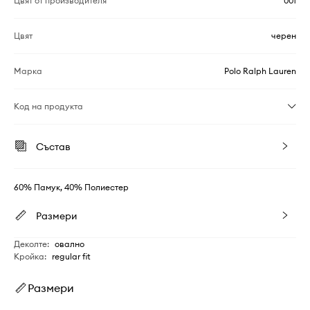
Цвят от производителя
001
Цвят
черен
Марка
Polo Ralph Lauren
Код на продукта
Състав
60% Памук, 40% Полиестер
Размери
Деколте
:
овално
Кройка
:
regular fit
Размери