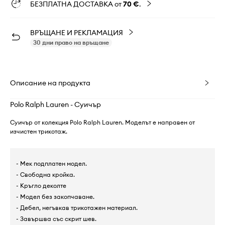
БЕЗПЛАТНА ДОСТАВКА от
70 €
.
ВРЪЩАНЕ И РЕКЛАМАЦИЯ
30 дни право на връщане
Описание на продукта
Polo Ralph Lauren - Суичър
Суичър от колекция Polo Ralph Lauren. Моделът е направен от
изчистен трикотаж.
- Мек подплатен модел.
- Свободна кройка.
- Кръгло деколте
- Модел без закопчаване.
- Дебел, негъвкав трикотажен материал.
- Завършва със скрит шев.