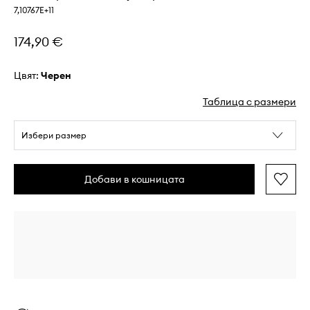
7,10767E+11
174,90 €
Цвят:
черен
Таблица с размери
Избери размер
Добави в кошницата