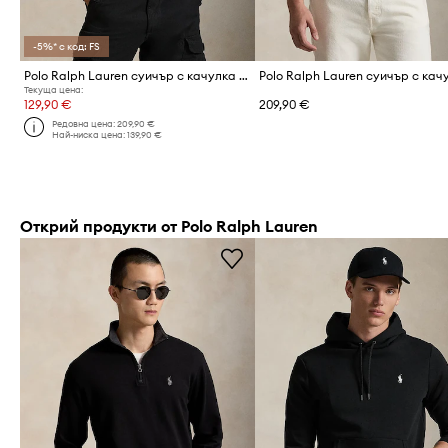
-5%* с код: FS
Polo Ralph Lauren суичър с качулка мъжки с памук
Текуща цена:
129,90 €
209,90 €
Редовна цена:
209,90 €
Най-ниска цена:
139,90 €
Открий продукти от Polo Ralph Lauren