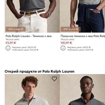
-5%* с код: FS
-5%* с код: FS
Polo Ralph Lauren - Тениска с яка
Текуща цена:
Текуща цена:
93,99 €
100,99 €
Редовна цена:
138,00 €
Редовна цена:
139,90 €
Най-ниска цена:
100,99 €
Най-ниска цена:
109,90 €
Открий продукти от Polo Ralph Lauren