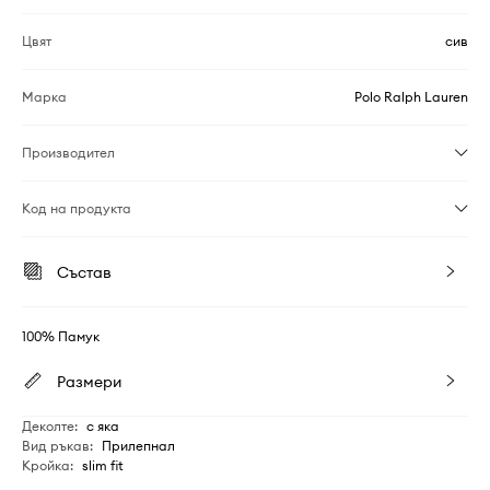
Цвят
сив
Марка
Polo Ralph Lauren
Производител
Код на продукта
Състав
100% Памук
Размери
Деколте
:
с яка
Вид ръкав
:
Прилепнал
Кройка
:
slim fit