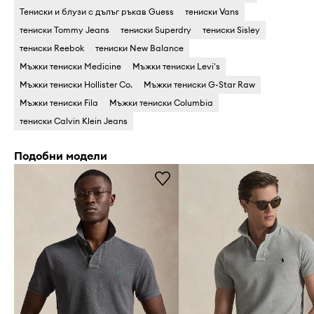
Тениски и блузи с дълъг ръкав Guess
тениски Vans
тениски Tommy Jeans
тениски Superdry
тениски Sisley
тениски Reebok
тениски New Balance
Мъжки тениски Medicine
Мъжки тениски Levi's
Мъжки тениски Hollister Co.
Мъжки тениски G-Star Raw
Мъжки тениски Fila
Мъжки тениски Columbia
тениски Calvin Klein Jeans
Подобни модели