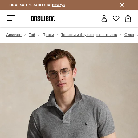
FINAL SALE % ЗАПОЧНА!
Спестявай с Answear Club
Виж тук
Answear
Той
Дрехи
Тениски и блузи с дълъг ръкав
С яка