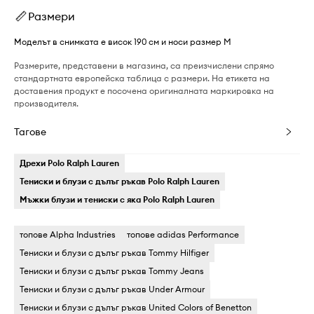
Размери
Моделът в снимката е висок 190 см и носи размер M
Размерите, представени в магазина, са преизчислени спрямо
стандартната европейска таблица с размери. На етикета на
доставения продукт е посочена оригиналната маркировка на
производителя.
Тагове
Дрехи Polo Ralph Lauren
Тениски и блузи с дълъг ръкав Polo Ralph Lauren
Мъжки блузи и тениски с яка Polo Ralph Lauren
топове Alpha Industries
топове adidas Performance
Тениски и блузи с дълъг ръкав Tommy Hilfiger
Тениски и блузи с дълъг ръкав Tommy Jeans
Тениски и блузи с дълъг ръкав Under Armour
Тениски и блузи с дълъг ръкав United Colors of Benetton