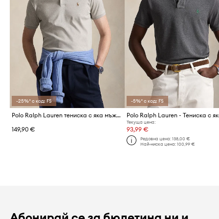
-25%* с код: FS
-5%* с код: FS
Polo Ralph Lauren тениска с яка мъжка от памук
Polo Ralph Lauren - Тениска с я
Текуща цена:
149,90 €
93,99 €
Редовна цена:
138,00 €
Най-ниска цена:
100,99 €
Абонирай се за бюлетина ни и