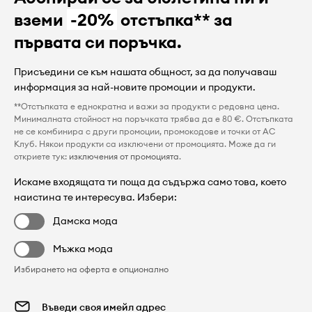
вземи
-20%
отстъпка** за
първата си поръчка.
Присъедини се към нашата общност, за да получаваш
информация за най-новите промоции и продукти.
**Отстъпката е еднократна и важи за продукти с редовна цена.
Минималната стойност на поръчката трябва да е 80 €. Отстъпката
не се комбинира с други промоции, промокодове и точки от AC
Клуб. Някои продукти са изключени от промоцията. Може да ги
откриете тук:
изключения от промоцията
.
Искаме входящата ти поща да съдържа само това, което
наистина те интересува. Избери:
Дамска мода
Мъжка мода
Избирането на оферта е опционално