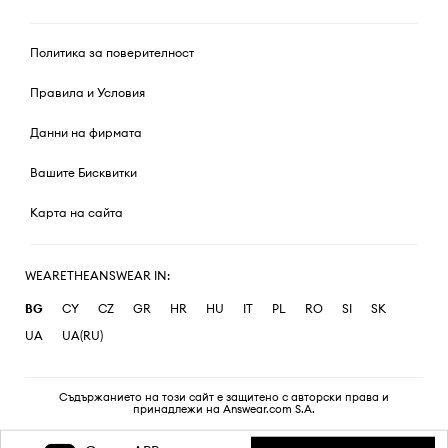
Политика за поверителност
Правила и Условия
Данни на фирмата
Вашите Бисквитки
Карта на сайта
WEARETHEANSWEAR IN:
BG
CY
CZ
GR
HR
HU
IT
PL
RO
SI
SK
UA
UA(RU)
Съдържанието на този сайт е защитено с авторски права и
принадлежи на Answear.com S.A.