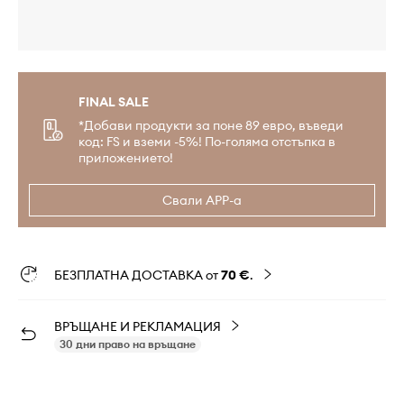
FINAL SALE
*Добави продукти за поне 89 евро, въведи
код: FS и вземи -5%! По-голяма отстъпка в
приложението!
Свали APP-а
БЕЗПЛАТНА ДОСТАВКА от
70 €
.
ВРЪЩАНЕ И РЕКЛАМАЦИЯ
30 дни право на връщане