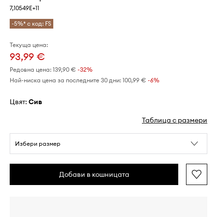
7,10549E+11
-5%* с код: FS
Текуща цена:
93,99 €
Редовна цена:
139,90 €
-32%
Най-ниска цена за последните 30 дни:
100,99 €
 -6%
Цвят:
сив
Таблица с размери
Избери размер
Добави в кошницата