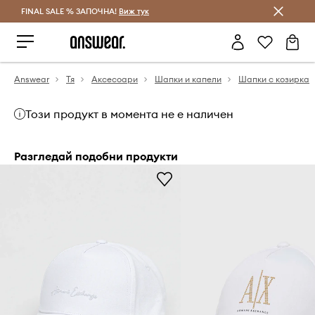
FINAL SALE % ЗАПОЧНА!
Спестявай с Answear Club
Виж тук
Answear
Тя
Аксесоари
Шапки и капели
Шапки с козирка
Този продукт в момента не е наличен
Разгледай подобни продукти