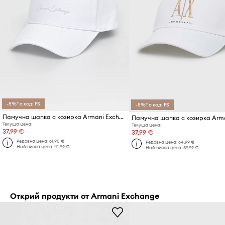
-5%* с код: FS
-5%* с код: FS
Памучна шапка с козирка Armani Exchange
Текуща цена:
Текуща цена:
37,99 €
37,99 €
Редовна цена:
61,90 €
Редовна цена:
64,99 €
Най-ниска цена:
41,99 €
Най-ниска цена:
39,99 €
Открий продукти от Armani Exchange