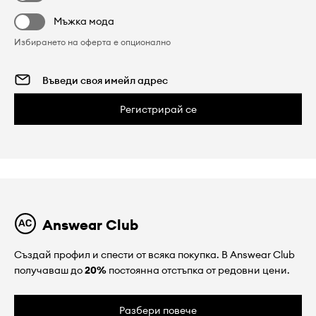
Мъжка мода
Избирането на оферта е опционално
Регистрирай се
Answear Club
Създай профил и спести от всяка покупка. В Answear Club
получаваш до
20%
постоянна отстъпка от редовни цени.
Разбери повече