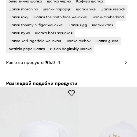
бяла зимна шапка
шапка черна
Кафява шапка
шапки moschino
шапки napapijri
шапки nike
шапки reebok
шапки roxy
шапки the north face женские
шапки timberland
шапки tommy hilfiger женские
шапки ugg
шапки vans
шапки пума
шапка boss женская
шапка karl lagerfeld женская
шапка reebok
шапка guess
patrizia pepe шапка
ruslan baginskiy шапка
Ревю на продукта
5.0
4
Разгледай подобни продукти