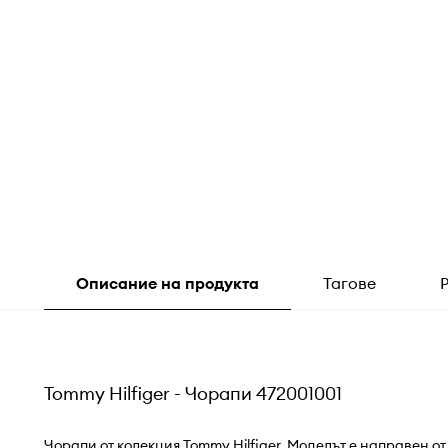
Описание на продукта
Тагове
Tommy Hilfiger - Чорапи 472001001
Чорапи от колекция Tommy Hilfiger. Моделът е направен о