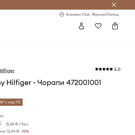
естявай с Answear Club
-20% за първа поръчка
Answear Club
Журнал
Помощ
5.0
lfiger
 Hilfiger - Чорапи 472001001
%* с код: FS
а:
€
(5,45 € / бр.)
ена:
12,90 €
-15%