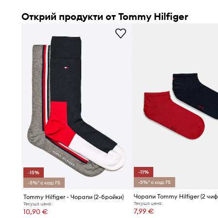
Открий продукти от Tommy Hilfiger
-11%
-15%
-5%* с код: FS
-5%* с код: FS
Чорапи Tommy Hilfiger (2 чиф
Tommy Hilfiger - Чорапи (2-бройки)
Текуща цена:
Текуща цена:
7,99 €
10,90 €