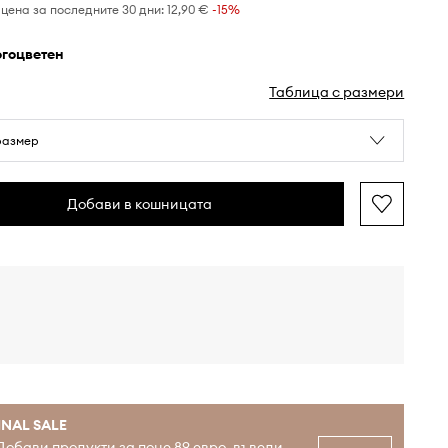
цена за последните 30 дни:
12,90 €
 -15%
огоцветен
Таблица с размери
размер
Добави в кошницата
INAL SALE
Добави продукти за поне 89 евро, въведи