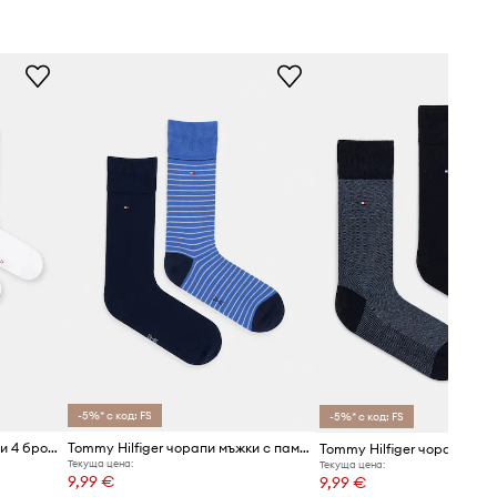
-5%* с код: FS
-5%* с код: FS
Tommy Hilfiger мъжки чорапи 4 броя
Tommy Hilfiger чорапи мъжки с памук 2 броя
Текуща цена:
Текуща цена:
9,99 €
9,99 €