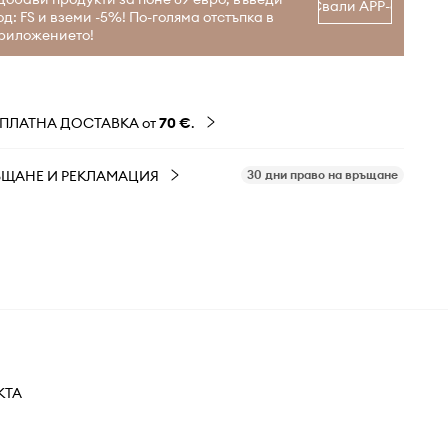
Свали APP-а
од: FS и вземи -5%! По-голяма отстъпка в
риложението!
ЗПЛАТНА ДОСТАВКА от
70 €
.
ЪЩАНЕ И РЕКЛАМАЦИЯ
30 дни право на връщане
КТА