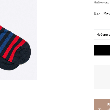
Най-ниска 
Цвят:
мн
Избери 
F
*