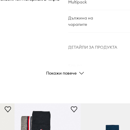
Multipack
Дължина на
чорапите
ДЕТАЙЛИ ЗА ПРОДУКТА
Код на
производителя
Покажи повече
Цвят
Марка
Производител