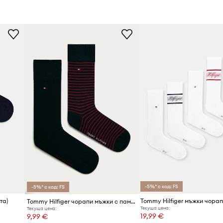
-5%* с код: FS
-5%* с код: FS
та)
Tommy Hilfiger чорапи мъжки с памук 2 броя
Текуща цена:
Текуща цена:
19,99 €
9,99 €