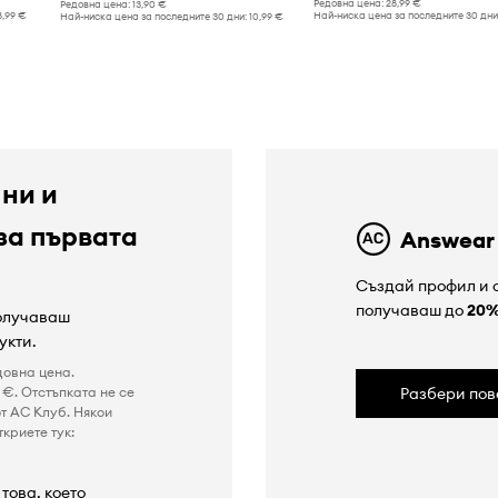
Редовна цена:
28,99 €
Редовна цена:
13,90 €
8,99 €
Най-ниска цена за последните 30 дни
Най-ниска цена за последните 30 дни:
10,99 €
 ни и
за първата
Answear
Създай профил и с
получаваш до
20
получаваш
укти.
довна цена.
€. Отстъпката не се
Разбери пов
т AC Клуб. Някои
криете тук:
това, което