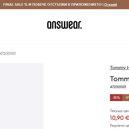
 и връщане за поръчки над 70 EUR
FINAL SALE % И ПОВЕЧЕ ОТСТЪПКИ В ПРИЛОЖЕНИЕТО |
Доставка 1-5 дни
Открий
Сп
472001001
Tommy Hi
Tommy
472001001
-15%
-5
Текуща цен
10,90 
Редовна ц