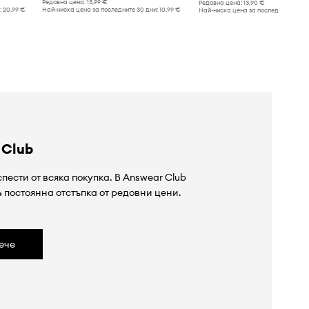
Редовна цена:
13,99 €
Редовна цена:
13,90 €
:
20,99 €
Най-ниска цена за последните 30 дни:
10,99 €
Най-ниска цена за последните 30 дн
 Club
пести от всяка покупка. В Answear Club
%
постоянна отстъпка от редовни цени.
ече