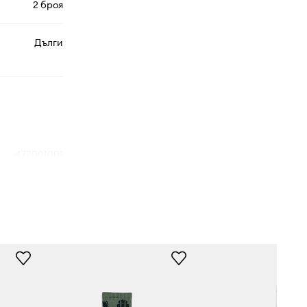
2 броя
Дълги
472001001
многоцветен
Tommy Hilfiger