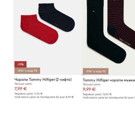
-11%
-5%* с код: FS
-5%* с код: FS
Чорапи Tommy Hilfiger (2 чифта)
Текуща цена:
Текуща цена:
7,99 €
9,99 €
Редовна цена:
11,90 €
Редовна цена:
13,90 €
Най-ниска цена за последните 30 дни:
8,99 €
Най-ниска цена за последните 30 дни: