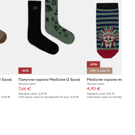
-50%
-42%
-5%* с код: FS
 броя)
Памучни чорапи Medicine (2 броя)
Текуща цена:
Текуща цена:
7,66 €
4,90 €
Редовна цена:
13,29 €
Редовна цена:
9,90 €
:
13,29 €
Най-ниска цена за последните 30 дни:
13,29 €
Най-ниска цена за последните 30 дн