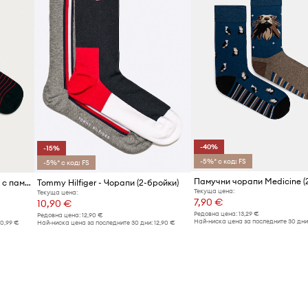
Код на продукта
-40%
-15%
-5%* с код: FS
-5%* с код: FS
Памучни чорапи Medicine (2
Tommy Hilfiger чорапи мъжки с памук 2 броя
Tommy Hilfiger - Чорапи (2-бройки)
Текуща цена:
Текуща цена:
7,90 €
10,90 €
Редовна цена:
13,29 €
Редовна цена:
12,90 €
Най-ниска цена за последните 30 дни
10,99 €
Най-ниска цена за последните 30 дни:
12,90 €