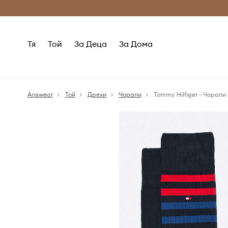
Само оригинални продукти
Безплатни доставка
Тя
Той
За Деца
За Дома
Answear
Той
Дрехи
Чорапи
Tommy Hilfiger - Чорапи 