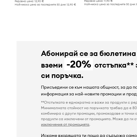
Редовна цена:
11,90 €
Редовна цена:
12,90 €
Най-ниска цена за последните 30 дни:
Най-ниска цена за последните 30 дни:
12,90 €
Абонирай се за бюлетина
-20%
вземи
отстъпка** 
си поръчка.
Присъедини се към нашата общност, за да 
информация за най-новите промоции и прод
**Отстъпката е еднократна и важи за продукти с ре
Минималната стойност на поръчката трябва да е 80 
комбинира с други промоции, промокодове и точки о
продукти са изключени от промоцията. Може да ги от
изключения от промоцията
.
Искаме входящата ти поща да съдържа само 