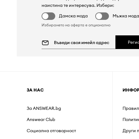
наистина те интересува. Избери:
Дамска мода
Мъжка мод
Избирането на оферта е опционално
Реги
ЗА НАС
ИНФО
За ANSWEAR.bg
Правил
Answear Club
Полити
Социална отговорност
Други 