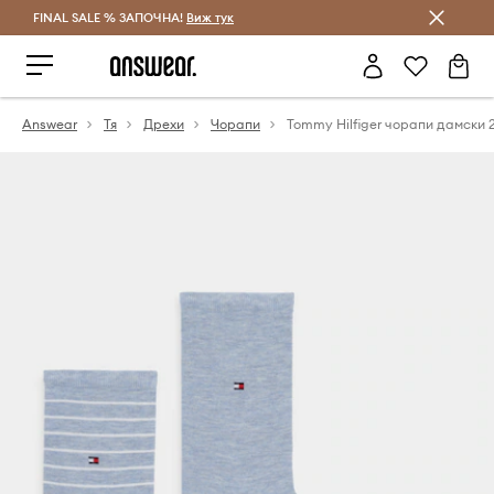
FINAL SALE % ЗАПОЧНА!
Спестявай с Answear Club
Виж тук
Answear
Тя
Дрехи
Чорапи