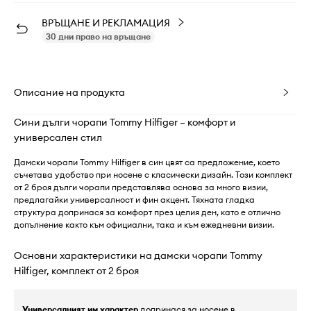
ВРЪЩАНЕ И РЕКЛАМАЦИЯ
30 дни право на връщане
Описание на продукта
Сини дълги чорапи Tommy Hilfiger – комфорт и
универсален стил
Дамски чорапи Tommy Hilfiger в син цвят са предложение, което
съчетава удобство при носене с класически дизайн. Този комплект
от 2 броя дълги чорапи представлява основа за много визии,
предлагайки универсалност и фин акцент. Тяхната гладка
структура допринася за комфорт през целия ден, като е отлично
допълнение както към официални, така и към ежедневни визии.
Основни характеристики на дамски чорапи Tommy
Hilfiger, комплект от 2 броя
Универсалният им характер
допринася за носене в