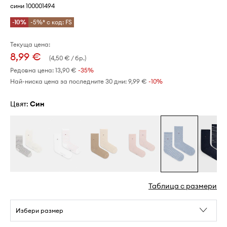
сини 100001494
-10%
-5%* с код: FS
Текуща цена:
8,99 €
(4,50 € / бр.)
Редовна цена:
13,90 €
-35%
Най-ниска цена за последните 30 дни:
9,99 €
 -10%
Цвят:
син
Таблица с размери
Избери размер