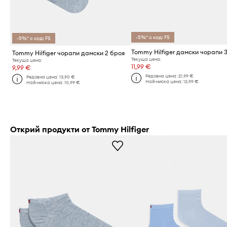
-5%* с код: FS
-5%* с код: FS
Tommy Hilfiger дамски чорапи 
Tommy Hilfiger чорапи дамски 2 броя
Текуща цена:
Текуща цена:
11,99 €
9,99 €
Редовна цена:
21,99 €
Редовна цена:
13,90 €
Най-ниска цена:
12,99 €
Най-ниска цена:
10,99 €
Открий продукти от Tommy Hilfiger