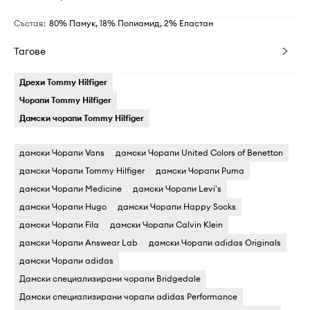
Състав
:
80% Памук, 18% Полиамид, 2% Еластан
Тагове
Дрехи Tommy Hilfiger
Чорапи Tommy Hilfiger
Дамски чорапи Tommy Hilfiger
дамски Чорапи Vans
дамски Чорапи United Colors of Benetton
дамски Чорапи Tommy Hilfiger
дамски Чорапи Puma
дамски Чорапи Medicine
дамски Чорапи Levi's
дамски Чорапи Hugo
дамски Чорапи Happy Socks
дамски Чорапи Fila
дамски Чорапи Calvin Klein
дамски Чорапи Answear Lab
дамски Чорапи adidas Originals
дамски Чорапи adidas
Дамски специализирани чорапи Bridgedale
Дамски специализирани чорапи adidas Performance