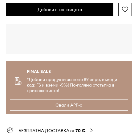
Добави в кошницата
FINAL SALE
*Добави продукти за поне 89 евро, въведи
код: FS и вземи -5%! По-голяма отстъпка в
приложението!
Свали APP-а
БЕЗПЛАТНА ДОСТАВКА от
70 €
.