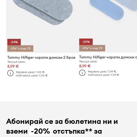
-25%
-24%
-5%* с код: FS
-5%* с код: FS
Tommy Hilfiger чорапи дамски 2 броя
Текуща цена:
Текуща цена:
8,99 €
8,99 €
Редовна цена:
11,99 €
Редовна цена:
11,90 €
Най-ниска цена:
11,99 €
Най-ниска цена:
11,90 €
Абонирай се за бюлетина ни и
вземи
-20%
отстъпка** за