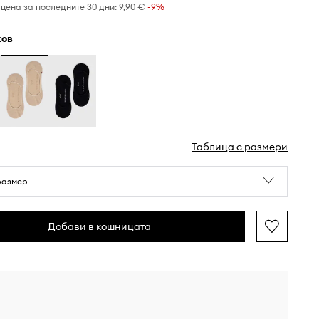
цена за последните 30 дни:
9,90 €
 -9%
жов
Таблица с размери
размер
Добави в кошницата