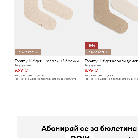
-10%
-5%* с код: FS
-5%* с код: FS
Tommy Hilfiger - Чорапки (2 бройки)
Текуща цена:
Текуща цена:
9,99 €
8,99 €
Редовна цена:
13,90 €
Редовна цена:
13,99 €
Най-ниска цена за последните 30 дни:
10,99 €
Най-ниска цена за последните 30 дни:
Абонирай се за бюлетина