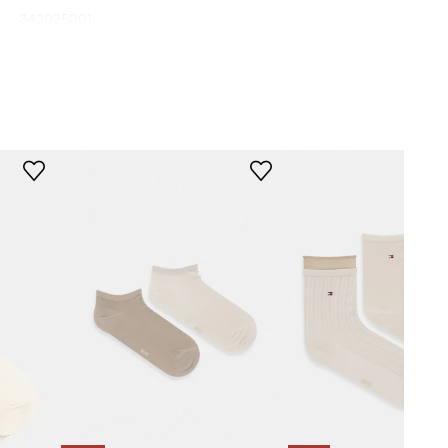
343025001
499
бежов
Tommy Hilfiger