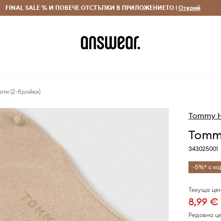
 и връщане за поръчки над 70 EUR
FINAL SALE % И ПОВЕЧЕ ОТСТЪПКИ В ПРИЛОЖЕНИЕТО |
Доставка 1-5 дни
Открий
Сп
апи (2-бройки)
Tommy Hi
Tommy
343025001
-5%* с ко
Текуща цен
8,99 €
Редовна ц