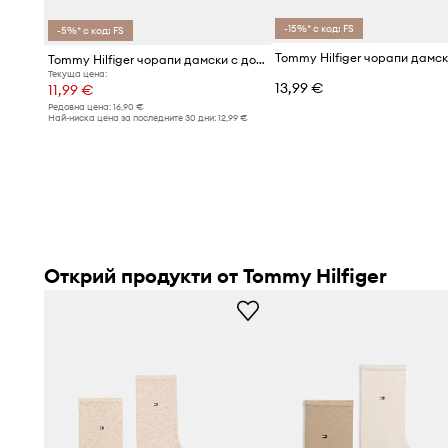
-15%* с код: FS
-5%* с код: FS
Tommy Hilfiger чорапи дамски с добавена коприна
Текуща цена:
13,99 €
11,99 €
Редовна цена:
16,90 €
Най-ниска цена за последните 30 дни:
12,99 €
Открий продукти от Tommy Hilfiger