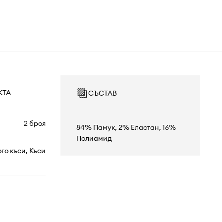
КТА
СЪСТАВ
2 броя
84% Памук, 2% Еластан, 16%
Полиамид
го къси, Къси