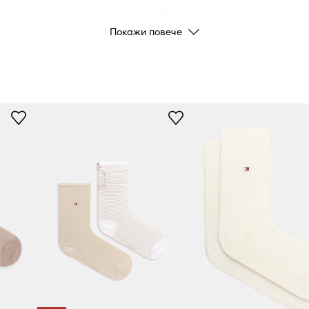
Код на
производителя
Покажи повече
Цвят от
производителя
Цвят
Марка
Производител
Код на продукта