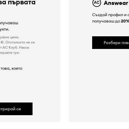
за първата
Answear
Създай профил и с
получаваш до
20
получаваш
укти.
довна цена.
€. Отстъпката не се
Разбери пов
т AC Клуб. Някои
криете тук:
това, което
а
стрирай се