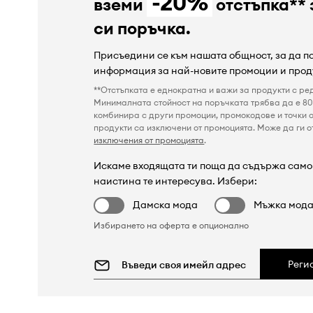
-20%
вземи
отстъпка** 
си поръчка.
Присъедини се към нашата общност, за да 
информация за най-новите промоции и прод
**Отстъпката е еднократна и важи за продукти с ре
Минималната стойност на поръчката трябва да е 80 
комбинира с други промоции, промокодове и точки о
продукти са изключени от промоцията. Може да ги от
изключения от промоцията
.
Искаме входящата ти поща да съдържа само 
наистина те интересува. Избери:
Дамска мода
Мъжка мод
Избирането на оферта е опционално
Реги