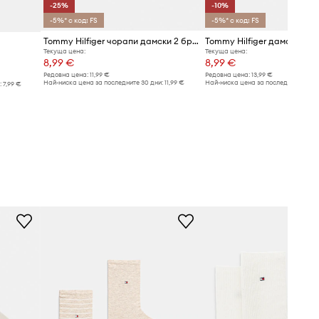
-25%
-10%
-5%* с код: FS
-5%* с код: FS
Tommy Hilfiger чорапи дамски 2 броя
Текуща цена:
Текуща цена:
8,99 €
8,99 €
Редовна цена:
11,99 €
Редовна цена:
13,99 €
Най-ниска цена за последните 30 дни:
11,99 €
Най-ниска цена за последните 30 дн
:
7,99 €