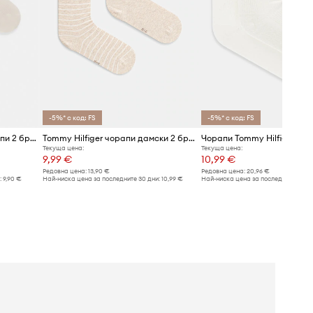
-5%* с код: FS
-5%* с код: FS
Tommy Hilfiger дамски чорапи 2 броя
Tommy Hilfiger чорапи дамски 2 броя
Чорапи Tommy Hilfiger
Текуща цена:
Текуща цена:
9,99 €
10,99 €
Редовна цена:
13,90 €
Редовна цена:
20,96 €
:
9,90 €
Най-ниска цена за последните 30 дни:
10,99 €
Най-ниска цена за последните 30 дн