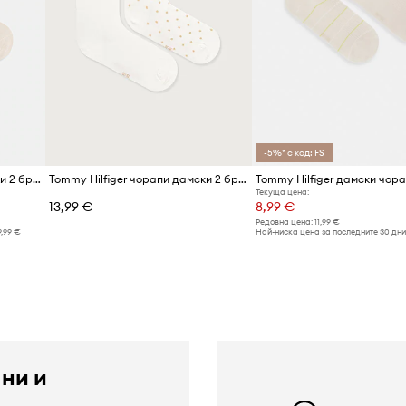
-5%* с код: FS
Tommy Hilfiger чорапи дамски 2 броя
Tommy Hilfiger чорапи дамски 2 броя
Текуща цена:
13,99 €
8,99 €
Редовна цена:
11,99 €
9,99 €
Най-ниска цена за последните 30 дни
 ни и