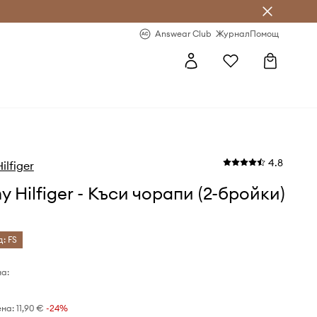
естявай с Answear Club
-20% за първа поръчка
Answear Club
Журнал
Помощ
4.8
lfiger
 Hilfiger - Къси чорапи (2-бройки)
д: FS
а:
ена:
11,90 €
-24%