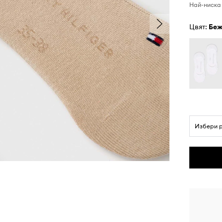
Най-ниска 
Цвят:
бе
Избери 