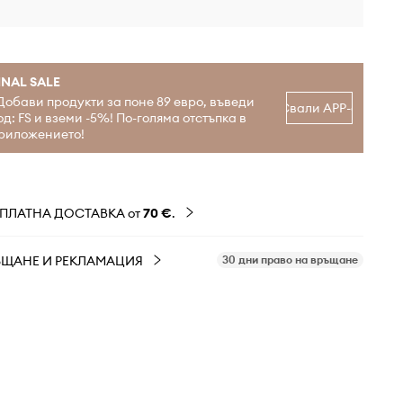
INAL SALE
Добави продукти за поне 89 евро, въведи
Свали APP-а
од: FS и вземи -5%! По-голяма отстъпка в
риложението!
ЗПЛАТНА ДОСТАВКА от
70 €
.
ЪЩАНЕ И РЕКЛАМАЦИЯ
30 дни право на връщане