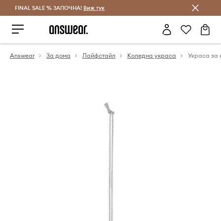
FINAL SALE % ЗАПОЧНА!
Спестявай с Answear Club
Виж тук
Answear
За дома
Лайфстайл
Коледна украса