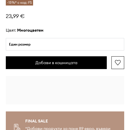
-15%* с код: FS
23,99 €
Цвят:
многоцветен
Един размер
Добави в кошницата
FINAL SALE
*Добави продукти за поне 89 евро, въведи