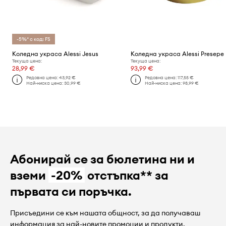
-5%* с код: FS
Коледна украса Alessi Jesus
Коледна украса Alessi Presepe
Текуща цена:
Текуща цена:
28,99 €
93,99 €
Редовна цена:
43,92 €
Редовна цена:
117,55 €
Най-ниска цена:
30,99 €
Най-ниска цена:
98,99 €
Абонирай се за бюлетина ни и
вземи
-20%
отстъпка** за
първата си поръчка.
Присъедини се към нашата общност, за да получаваш
информация за най-новите промоции и продукти.