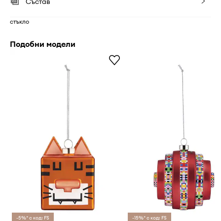
Състав
стъкло
Подобни модели
-5%* с код: FS
-15%* с код: FS