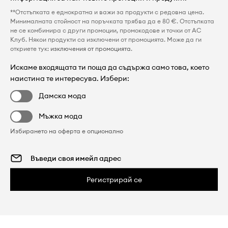
**Отстъпката е еднократна и важи за продукти с редовна цена.
Минималната стойност на поръчката трябва да е 80 €. Отстъпката
не се комбинира с други промоции, промокодове и точки от AC
Клуб. Някои продукти са изключени от промоцията. Може да ги
откриете тук:
изключения от промоцията
.
Искаме входящата ти поща да съдържа само това, което
наистина те интересува. Избери:
Дамска мода
Мъжка мода
Избирането на оферта е опционално
Регистрирай се