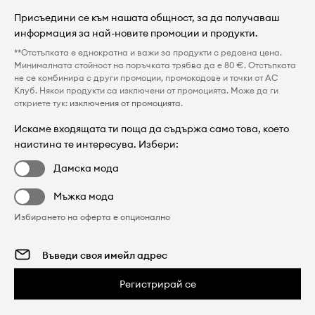
Присъедини се към нашата общност, за да получаваш
информация за най-новите промоции и продукти.
**Отстъпката е еднократна и важи за продукти с редовна цена.
Минималната стойност на поръчката трябва да е 80 €. Отстъпката
не се комбинира с други промоции, промокодове и точки от AC
Клуб. Някои продукти са изключени от промоцията. Може да ги
откриете тук:
изключения от промоцията
.
Искаме входящата ти поща да съдържа само това, което
наистина те интересува. Избери:
Дамска мода
Мъжка мода
Избирането на оферта е опционално
Регистрирай се