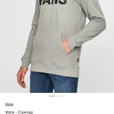
Vans
Vans - Суичър