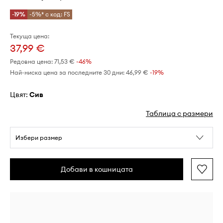
-19%
-5%* с код: FS
Текуща цена:
37,99 €
Редовна цена:
71,53 €
-46%
Най-ниска цена за последните 30 дни:
46,99 €
 -19%
Цвят:
сив
Таблица с размери
Избери размер
Добави в кошницата