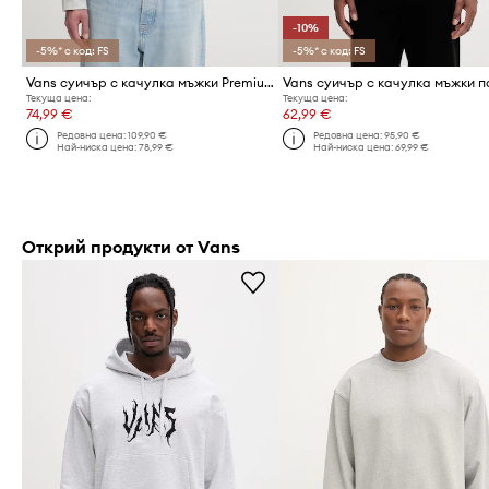
-10%
-5%* с код: FS
-5%* с код: FS
Vans суичър с качулка мъжки Premium LX
Текуща цена:
Текуща цена:
74,99 €
62,99 €
Редовна цена:
109,90 €
Редовна цена:
95,90 €
Най-ниска цена:
78,99 €
Най-ниска цена:
69,99 €
Открий продукти от Vans