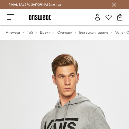
FINAL SALE % ЗАПОЧНА!
Спестявай с Answear Club
Виж тук
Answear
Той
Дрехи
Суичъри
Без закопчаване
Vans - 