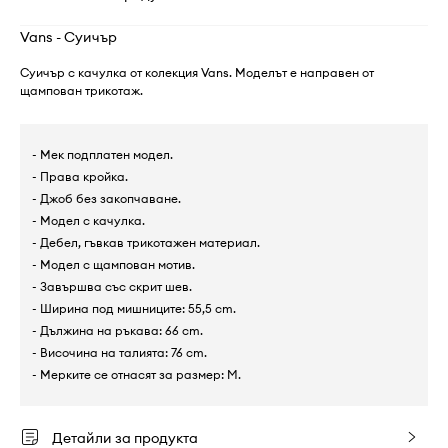
Vans - Суичър
Суичър с качулка от колекция Vans. Моделът е направен от
щампован трикотаж.
- Мек подплатен модел.
- Права кройка.
- Джоб без закопчаване.
- Модел с качулка.
- Дебел, гъвкав трикотажен материал.
- Модел с щампован мотив.
- Завършва със скрит шев.
- Ширина под мишниците: 55,5 cm.
- Дължина на ръкава: 66 cm.
- Височина на талията: 76 cm.
- Мерките се отнасят за размер: M.
Детайли за продукта