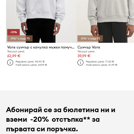
-10%
-5%* с код: FS
-5%* с код: FS
Vans суичър с качулка мъжки памучен
Суичър Vans
Текуща цена:
Текуща цена:
62,99 €
39,99 €
Редовна цена:
95,90 €
Редовна цена:
71,53 €
Най-ниска цена:
69,99 €
Най-ниска цена:
41,99 €
Абонирай се за бюлетина ни и
вземи
-20%
отстъпка** за
първата си поръчка.