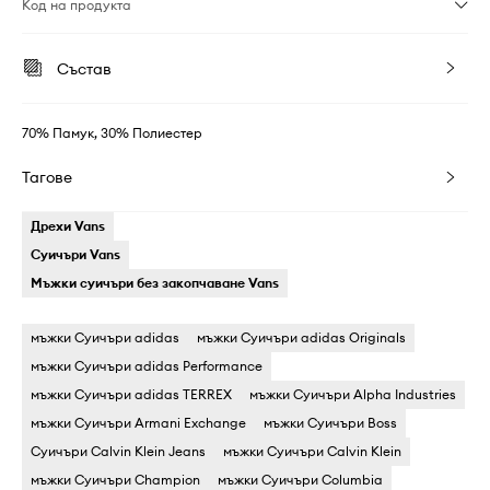
Код на продукта
Състав
70% Памук, 30% Полиестер
Тагове
Дрехи Vans
Суичъри Vans
Мъжки суичъри без закопчаване Vans
мъжки Суичъри adidas
мъжки Суичъри adidas Originals
мъжки Суичъри adidas Performance
мъжки Суичъри adidas TERREX
мъжки Суичъри Alpha Industries
мъжки Суичъри Armani Exchange
мъжки Суичъри Boss
Суичъри Calvin Klein Jeans
мъжки Суичъри Calvin Klein
мъжки Суичъри Champion
мъжки Суичъри Columbia