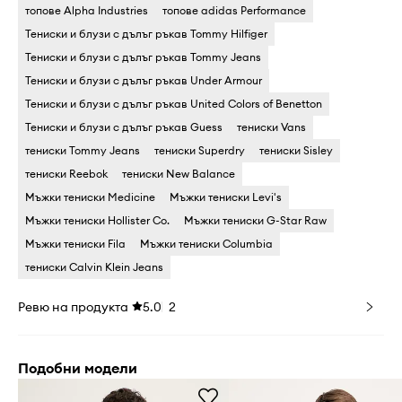
топове Alpha Industries
топове adidas Performance
Тениски и блузи с дълъг ръкав Tommy Hilfiger
Тениски и блузи с дълъг ръкав Tommy Jeans
Тениски и блузи с дълъг ръкав Under Armour
Тениски и блузи с дълъг ръкав United Colors of Benetton
Тениски и блузи с дълъг ръкав Guess
тениски Vans
тениски Tommy Jeans
тениски Superdry
тениски Sisley
тениски Reebok
тениски New Balance
Мъжки тениски Medicine
Мъжки тениски Levi's
Мъжки тениски Hollister Co.
Мъжки тениски G-Star Raw
Мъжки тениски Fila
Мъжки тениски Columbia
тениски Calvin Klein Jeans
Ревю на продукта
5.0
2
Подобни модели