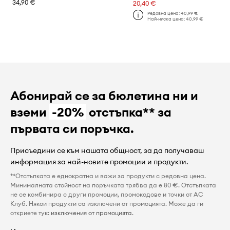
34,90 €
20,40 €
Редовна цена:
40,99 €
Най-ниска цена:
40,99 €
Абонирай се за бюлетина ни и
вземи
-20%
отстъпка** за
първата си поръчка.
Присъедини се към нашата общност, за да получаваш
информация за най-новите промоции и продукти.
**Отстъпката е еднократна и важи за продукти с редовна цена.
Минималната стойност на поръчката трябва да е 80 €. Отстъпката
не се комбинира с други промоции, промокодове и точки от AC
Клуб. Някои продукти са изключени от промоцията. Може да ги
откриете тук:
изключения от промоцията
.