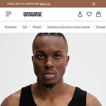
FINAL SALE % ЗАПОЧНА!
Спестявай с Answear Club
Виж тук
Answear
Той
Дрехи
Тениски и блузи с дълъг ръкав
Топове