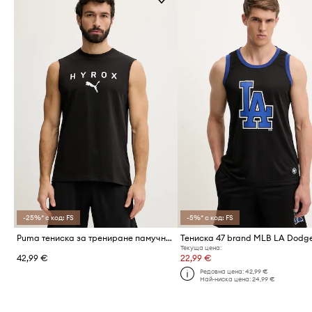
-25%* с код: FS
-5%* с код: FS
Puma тениска за трениране памучна Cutoff tank HYROX
Тениска 47 brand MLB LA Dodg
Текуща цена:
42,99 €
22,99 €
Редовна цена:
42,99 €
Най-ниска цена:
24,99 €