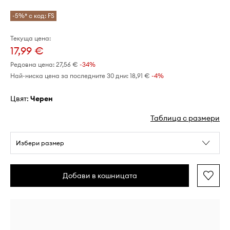
-5%* с код: FS
Текуща цена:
17,99 €
Редовна цена:
27,56 €
-34%
Най-ниска цена за последните 30 дни:
18,91 €
 -4%
Цвят:
черен
Таблица с размери
Избери размер
Добави в кошницата