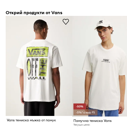
Открий продукти от Vans
-50%
-5%* с код: FS
Vans тениска мъжка от памук
Памучна тениска Vans
Текуща цена: