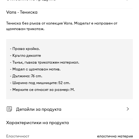
Vans - Тениска
Тениска без ръкав от колекция Vans. Моделът е направен от
щампован трикотаж.
- Права кройка.
- Кръгло деколте
- Тънък, гъвкав трикотажен материал.
- Модел с щампован мотив.
- Дължина: 76 cm.
- Ширина под мишниците: 52 cm.
- Мерките се отнасят за размер: M.
Детайли за продукта
Характеристики на продукта
Еластичност
еластична материя