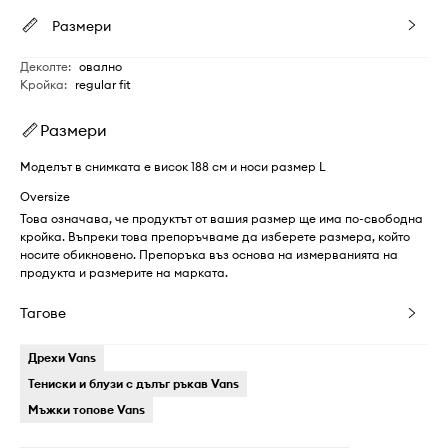
Размери
Деколте
:
овално
Кройка
:
regular fit
Размери
Моделът в снимката е висок 188 см и носи размер L
Oversize
Това означава, че продуктът от вашия размер ще има по-свободна
кройка. Въпреки това препоръчваме да изберете размера, който
носите обикновено. Препоръка въз основа на измерванията на
продукта и размерите на марката.
Тагове
Дрехи Vans
Тениски и блузи с дълъг ръкав Vans
Мъжки топове Vans