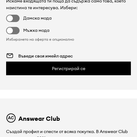
Искаме входящата ти поща да съдържа само това, което
наистина те интересува. Избери:
Дамска мода
Мъжка мода
Избирането на оферта е опционално
Регистрирай се
Answear Club
Създай профил и спести от всяка покупка. В Answear Club