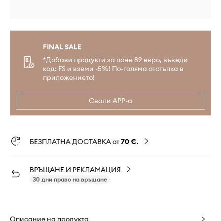
FINAL SALE
*Добави продукти за поне 89 евро, въведи
код: FS и вземи -5%! По-голяма отстъпка в
приложението!
Свали APP-а
БЕЗПЛАТНА ДОСТАВКА от
70 €
.
ВРЪЩАНЕ И РЕКЛАМАЦИЯ
30 дни право на връщане
Описание на продукта