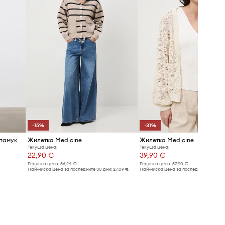
-15%
-31%
 памук
Жилетка Medicine
Жилетка Medicine
Текуща цена:
Текуща цена:
22,90 €
39,90 €
Редовна цена:
56,24 €
Редовна цена:
57,90 €
Най-ниска цена за последните 30 дни:
27,09 €
Най-ниска цена за последните 30 дни: