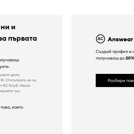
 ни и
за първата
Answear
Създай профил и с
получаваш до
20
получаваш
укти.
довна цена.
€. Отстъпката не се
Разбери пов
т AC Клуб. Някои
криете тук:
това, което
а