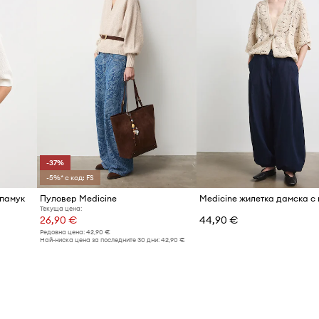
-37%
-5%* с код: FS
 памук
Пуловер Medicine
Medicine жилетка дамска с
Текуща цена:
26,90 €
44,90 €
Редовна цена:
42,90 €
Най-ниска цена за последните 30 дни:
42,90 €