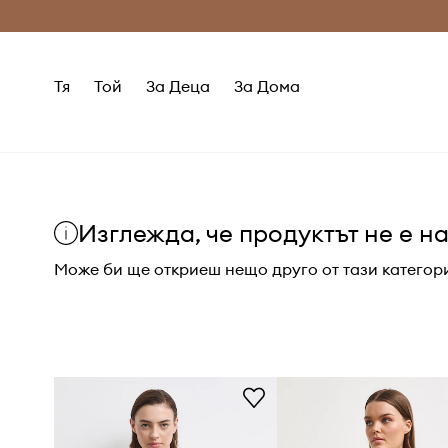
Само оригинални продукти
Безплатни доставка
Тя
Той
За Деца
За Дома
Изглежда, че продуктът не е н
Може би ще откриеш нещо друго от тази категор