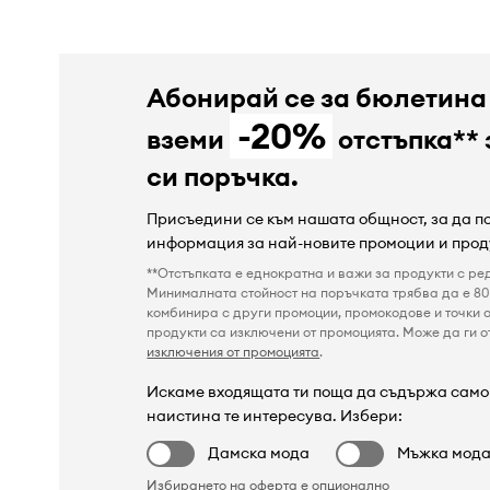
Абонирай се за бюлетина
-20%
вземи
отстъпка** 
си поръчка.
Присъедини се към нашата общност, за да 
информация за най-новите промоции и прод
**Отстъпката е еднократна и важи за продукти с ре
Минималната стойност на поръчката трябва да е 80 
комбинира с други промоции, промокодове и точки о
продукти са изключени от промоцията. Може да ги от
изключения от промоцията
.
Искаме входящата ти поща да съдържа само 
наистина те интересува. Избери:
Дамска мода
Мъжка мод
Избирането на оферта е опционално