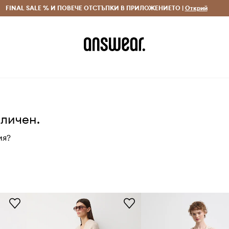
 и връщане за поръчки над 70 EUR
FINAL SALE % И ПОВЕЧЕ ОТСТЪПКИ В ПРИЛОЖЕНИЕТО |
Доставка 1-5 дни
Открий
Сп
аличен.
ия?