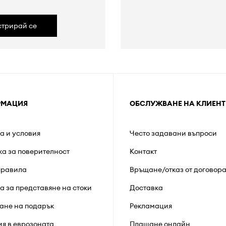
стрирай се
РМАЦИЯ
ОБСЛУЖВАНЕ НА КЛИЕНТ
а и условия
Често задавани въпроси
ка за поверителност
Контакт
правила
Връщане/отказ от договор
а за представяне на стоки
Доставка
ане на подарък
Рекламация
ия в еврозоната
Плащане онлайн