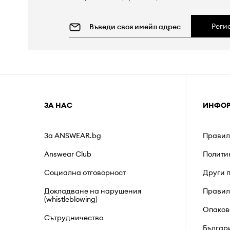
Реги
ЗА НАС
ИНФО
За ANSWEAR.bg
Правил
Answear Club
Полити
Социална отговорност
Други 
Докладване на нарушения
Правил
(whistleblowing)
Опаков
Сътрудничество
Българ