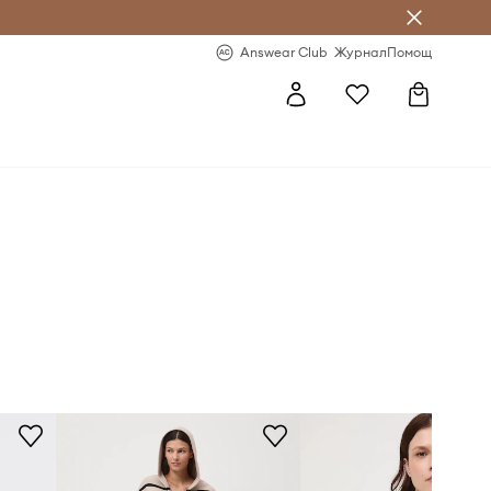
естявай с Answear Club
-20% за първа поръчка
Answear Club
Журнал
Помощ