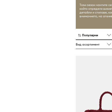
Този сезон чантите с
който определя визи
детайли и стилове, к
вниманието, на answe
Популярни
Вид асортимент