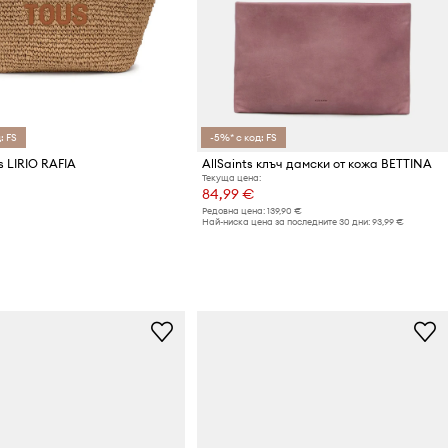
: FS
-5%* с код: FS
s LIRIO RAFIA
AllSaints клъч дамски от кожа BETTINA
Текуща цена:
84,99 €
Редовна цена:
139,90 €
Най-ниска цена за последните 30 дни:
93,99 €