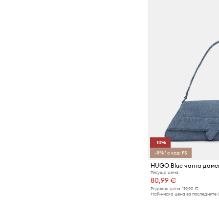
-10%
-5%* с код: FS
Текуща цена:
80,99 €
Редовна цена:
119,90 €
Най-ниска цена за последните 