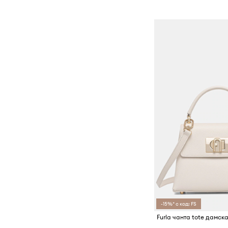
-15%* с код: FS