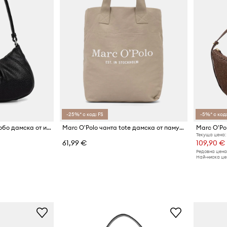
-25%* с код: FS
-5%* с код:
Calvin Klein чанта тип хобо дамска от имитация на кожа
Marc O'Polo чанта tote дамска от памук
Текуща цена:
61,99 €
109,90 €
Редовна цена
Най-ниска цен