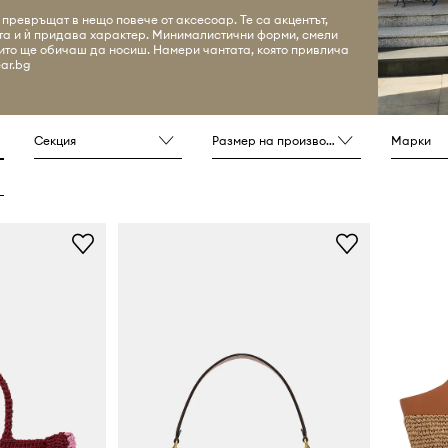
е превръщат в нещо повече от аксесоар. Те са акцентът,
ята и ѝ придава характер. Минималистични форми, смели
оито ще обичаш да носиш. Намери чантата, която привлича
ar.bg
Секция
Размер на производителя
Марки