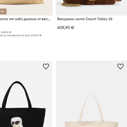
 FS
AllSaints чанта тип хобо дамска от велур ASHA
Велурена чанта Coach Tabby 26
609,90 €
:
339,90 €
а за последните 30 дни:
209,90 €