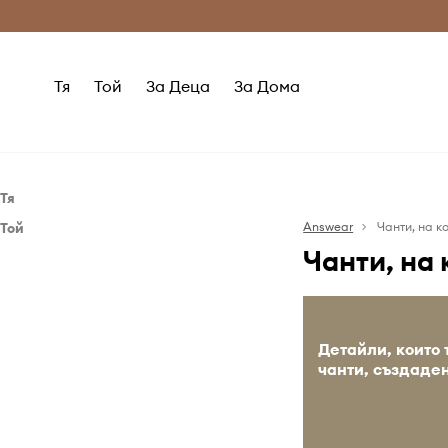
Само оригинални продукти
Безплатни доставка
Тя
Той
За Деца
За Дома
Тя
Той
Аксесоари
Answear
Чанти, на к
Чанти, на
Аксесоари
Чанти
Чанти за кръст и малки чанти
Детайли, които
чанти, създаде