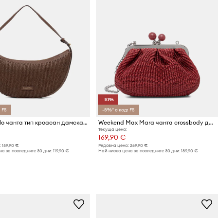
-10%
 FS
-5%* с код: FS
Marc O'Polo чанта тип кроасан дамска от сплетена материя
Weekend Max Mara чанта crossbody дамска APALMAS
Текуща цена:
169,90 €
:
159,90 €
Редовна цена:
269,90 €
а за последните 30 дни:
119,90 €
Най-ниска цена за последните 30 дни:
189,90 €