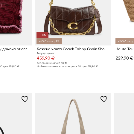
-11%
-5%* с код: FS
-15%* с код
Twinset Чанта crossbody дамска от сплетена материя
Кожена чанта Coach Tabby Chain Shoulder Bag With Quilting
Чанта Tou
Текуща цена:
459,90 €
229,90 €
Редовна цена:
613,50 €
30 дни:
179,90 €
Най-ниска цена за последните 30 дни:
519,90 €