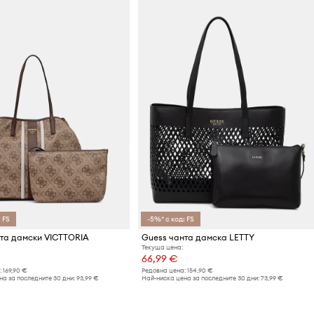
 FS
-5%* с код: FS
та дамски VICTTORIA
Guess чанта дамска LETTY
Текуща цена:
66,99 €
:
169,90 €
Редовна цена:
154,90 €
а за последните 30 дни:
93,99 €
Най-ниска цена за последните 30 дни:
73,99 €