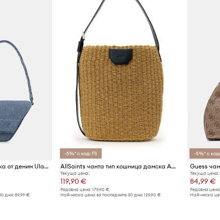
-5%* с код: FS
-5%* с код:
HUGO Blue чанта дамска от деним Ulani D_Shoulder Bag
AllSaints чанта тип кошница дамска ALBA
Guess чан
Текуща цена:
Текуща цена:
119,90 €
84,99 €
Редовна цена:
179,90 €
Редовна цена
30 дни:
89,99 €
Най-ниска цена за последните 30 дни:
129,90 €
Най-ниска цен