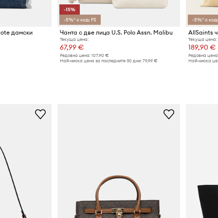
-15%
-5%* с код: FS
-5%* с код:
tote дамски
Чанта с две лица U.S. Polo Assn. Malibu
Текуща цена:
Текуща цена:
67,99 €
189,90 €
Редовна цена:
107,90 €
Редовна цена
Най-ниска цена за последните 30 дни:
79,99 €
Най-ниска цен