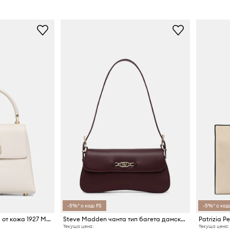
-5%* с код: FS
-5%* с код:
Furla чанта tote дамска от кожа 1927 Mini Top Handle
Steve Madden чанта тип багета дамска от имитация на кожа Balicent
Patrizia P
Текуща цена:
Текуща цена: