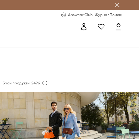
естявай с Answear Club
-20% за първа поръчка
Answear Club
Журнал
Помощ
Брой продукти: 2496