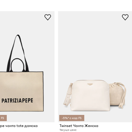
 FS
-5%* с код: FS
epe чанта tote дамска
Twinset Чанта Женска
Текуща цена: