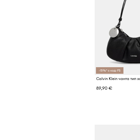
-15%* с код: FS
89,90 €