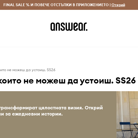
 и връщане за поръчки над 70 EUR
FINAL SALE % И ПОВЕЧЕ ОТСТЪПКИ В ПРИЛОЖЕНИЕТО |
Доставка 1-5 дни
Открий
Сп
оито не можеш да устоиш. SS26
 които не можеш да устоиш. SS26
 трансформират цялостната визия. Открий
ни за ежедневни истории.