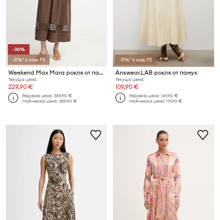
-36%
-5%* с код: FS
-5%* с код: FS
Weekend Max Mara рокля от памук GOLA
Answear.LAB рокля от памук
Текуща цена:
Текуща цена:
229,90 €
109,90 €
Редовна цена:
359,90 €
Редовна цена:
169,90 €
Най-ниска цена:
359,90 €
Най-ниска цена:
119,90 €