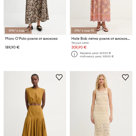
-15%* с код: FS
-5%* с код: FS
Marc O'Polo рокля от вискоза
Hale Bob лятна рокля от вискоза Nicandra
Текуща цена:
189,90 €
309,90 €
Редовна цена:
509,90 €
Най-ниска цена:
339,90 €