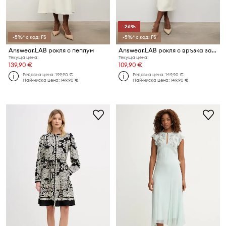
-26%
-5%* с код: FS
-5%* с код: FS
Answear.LAB рокля с пеплум
Answear.LAB рокля с връзка зад врата
Текуща цена:
Текуща цена:
139,90 €
109,90 €
Редовна цена:
199,90 €
Редовна цена:
149,90 €
Най-ниска цена:
149,90 €
Най-ниска цена:
149,90 €