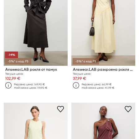
-14%
-5%* с код: FS
-5%* с код: FS
Answear.LAB рокля от памук
Answear.LAB разкроена рокля от памук
Текуща цена:
Текуща цена:
102,99 €
37,99 €
Редовна цена:
169,90 €
Редовна цена:
66,99 €
Най-ниска цена:
119,90 €
Най-ниска цена:
41,99 €