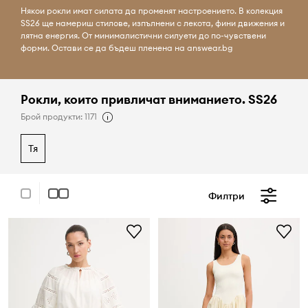
Някои рокли имат силата да променят настроението. В колекция
SS26 ще намериш стилове, изпълнени с лекота, фини движения и
лятна енергия. От минималистични силуети до по-чувствени
форми. Остави се да бъдеш пленена на answear.bg
Рокли, които привличат вниманието. SS26
Брой продукти: 1171
тя
Филтри