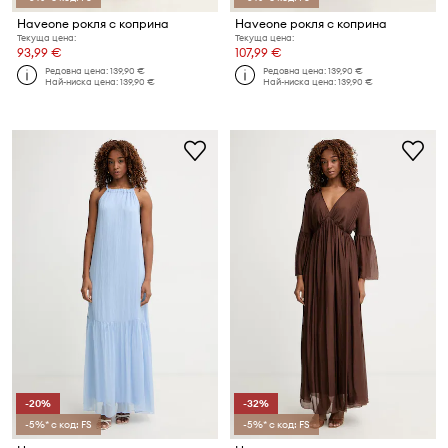
Haveone рокля с коприна
Haveone рокля с коприна
Текуща цена:
Текуща цена:
93,99 €
107,99 €
Редовна цена:
139,90 €
Редовна цена:
139,90 €
Най-ниска цена:
139,90 €
Най-ниска цена:
139,90 €
-20%
-32%
-5%* с код: FS
-5%* с код: FS