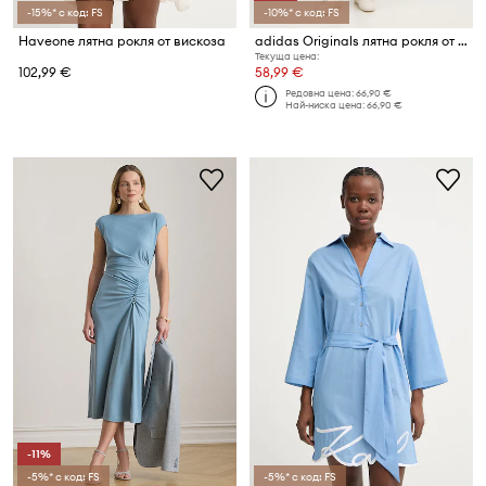
-15%* с код: FS
-10%* с код: FS
Haveone лятна рокля от вискоза
adidas Originals лятна рокля от памук
Текуща цена:
102,99 €
58,99 €
Редовна цена:
66,90 €
Най-ниска цена:
66,90 €
-11%
-5%* с код: FS
-5%* с код: FS