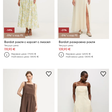
-14%
-21%
-5%* с код: FS
-5%* с код: FS
Bardot рокля с корсет с лиосел
Bardot разкроена рокля
Текуща цена:
Текуща цена:
119,90 €
109,90 €
Редовна цена:
179,90 €
Редовна цена:
169,90 €
Най-ниска цена:
139,90 €
Най-ниска цена:
139,90 €