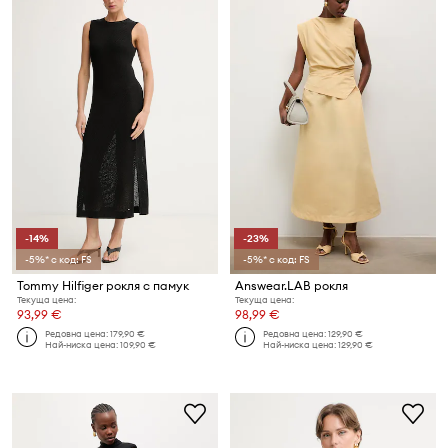
-14%
-23%
-5%* с код: FS
-5%* с код: FS
Tommy Hilfiger рокля с памук
Answear.LAB рокля
Текуща цена:
Текуща цена:
93,99 €
98,99 €
Редовна цена:
179,90 €
Редовна цена:
129,90 €
Най-ниска цена:
109,90 €
Най-ниска цена:
129,90 €