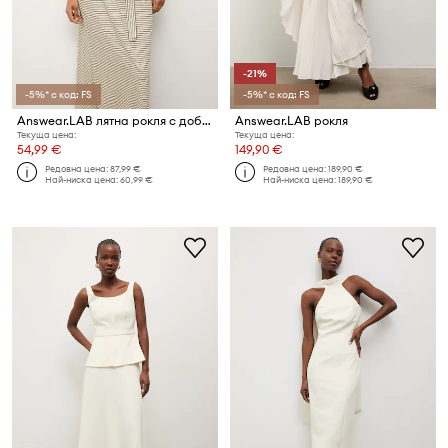
-21%
-5%* с код: FS
-5%* с код: FS
Answear.LAB лятна рокля с добавен лен
Answear.LAB рокля
Текуща цена:
Текуща цена:
54,99 €
149,90 €
Редовна цена:
87,99 €
Редовна цена:
189,90 €
Най-ниска цена:
60,99 €
Най-ниска цена:
189,90 €