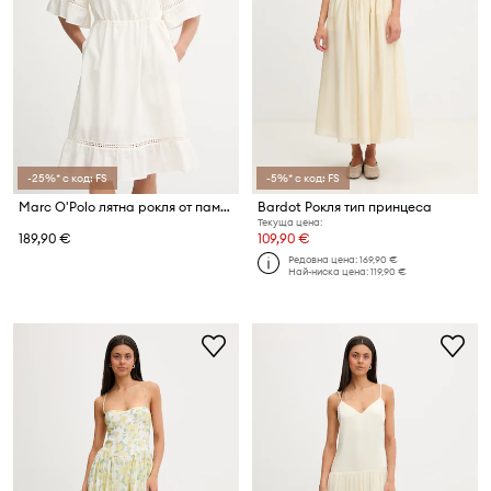
-25%* с код: FS
-5%* с код: FS
Marc O'Polo лятна рокля от памук
Bardot Рокля тип принцеса
Текуща цена:
189,90 €
109,90 €
Редовна цена:
169,90 €
Най-ниска цена:
119,90 €