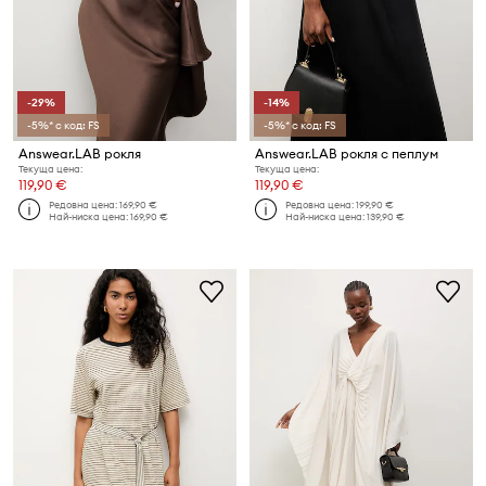
-29%
-14%
-5%* с код: FS
-5%* с код: FS
Answear.LAB рокля
Answear.LAB рокля с пеплум
Текуща цена:
Текуща цена:
119,90 €
119,90 €
Редовна цена:
169,90 €
Редовна цена:
199,90 €
Най-ниска цена:
169,90 €
Най-ниска цена:
139,90 €