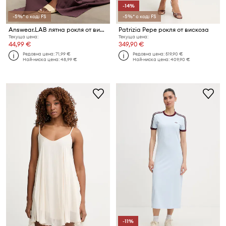
-14%
-5%* с код: FS
-5%* с код: FS
Answear.LAB лятна рокля от вискоза
Patrizia Pepe рокля от вискоза
Текуща цена:
Текуща цена:
44,99 €
349,90 €
Редовна цена:
71,99 €
Редовна цена:
519,90 €
Най-ниска цена:
48,99 €
Най-ниска цена:
409,90 €
-11%