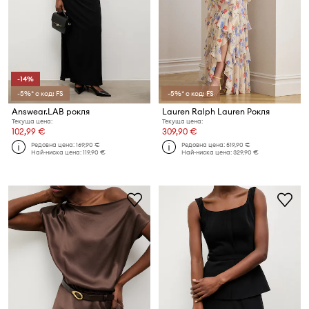
-14%
-5%* с код: FS
-5%* с код: FS
Answear.LAB рокля
Lauren Ralph Lauren Рокля
Текуща цена:
Текуща цена:
102,99 €
309,90 €
Редовна цена:
169,90 €
Редовна цена:
519,90 €
Най-ниска цена:
119,90 €
Най-ниска цена:
329,90 €