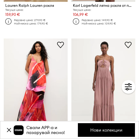
Lauren Ralph Lauren рокля
Karl Lagerfeld лятна рокля от памук
Текуща цена:
Текуща цена:
159,90 €
106,99 €
Редовна цена:
279,90 €
Редовна цена:
149,90 €
Най-ниска цена:
179,90 €
Най-ниска цена:
109,90 €
Свали APP-a и
Нови колекции
-5%* с код: FS
пазарувай лесно!
Answear.LAB лятна рокля
Patrizia Pepe лятна рокля