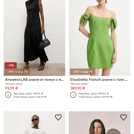
-11%
-5%* с код: FS
-5%* с код: FS
Answear.LAB рокля от памук с еластан
Elisabetta Franchi рокля с голи рамене с лен
Текуща цена:
Текуща цена:
93,99 €
389,90 €
Редовна цена:
139,90 €
Редовна цена:
599,90 €
Най-ниска цена:
105,99 €
Най-ниска цена:
409,90 €