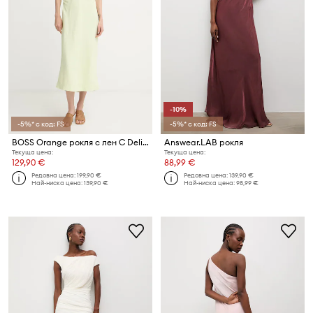
-10%
-5%* с код: FS
-5%* с код: FS
BOSS Orange рокля с лен C Delinna
Answear.LAB рокля
Текуща цена:
Текуща цена:
129,90 €
88,99 €
Редовна цена:
199,90 €
Редовна цена:
139,90 €
Най-ниска цена:
139,90 €
Най-ниска цена:
98,99 €