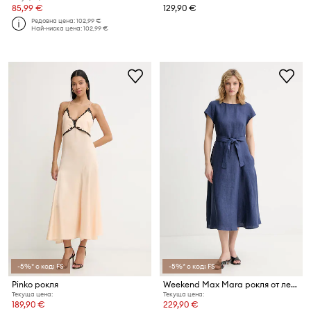
85,99 €
129,90 €
Редовна цена:
102,99 €
Най-ниска цена:
102,99 €
-5%* с код: FS
-5%* с код: FS
Pinko рокля
Weekend Max Mara рокля от лен ESORDIO
Текуща цена:
Текуща цена:
189,90 €
229,90 €