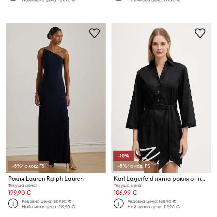
-10%
-5%* с код: FS
-5%* с код: FS
Рокля Lauren Ralph Lauren
Karl Lagerfeld лятна рокля от памук
Текуща цена:
Текуща цена:
199,90 €
106,99 €
Редовна цена:
309,90 €
Редовна цена:
168,90 €
Най-ниска цена:
219,90 €
Най-ниска цена:
119,90 €