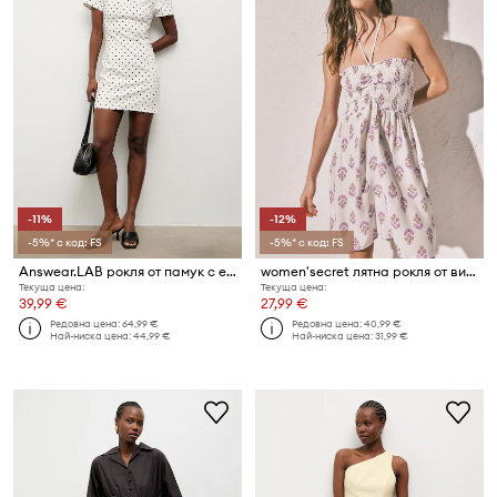
-11%
-12%
-5%* с код: FS
-5%* с код: FS
Answear.LAB рокля от памук с еластан
women'secret лятна рокля от вискоза
Текуща цена:
Текуща цена:
39,99 €
27,99 €
Редовна цена:
64,99 €
Редовна цена:
40,99 €
Най-ниска цена:
44,99 €
Най-ниска цена:
31,99 €