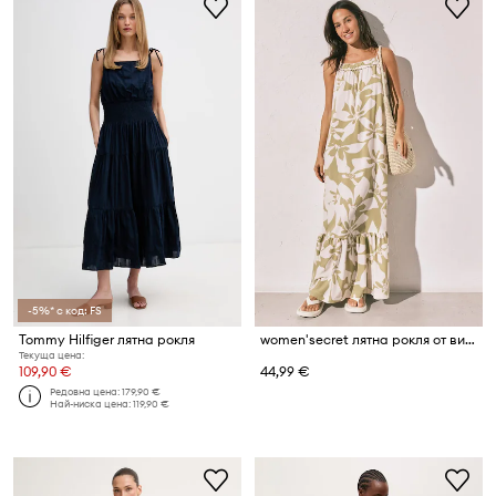
-5%* с код: FS
Tommy Hilfiger лятна рокля
women'secret лятна рокля от вискоза
Текуща цена:
109,90 €
44,99 €
Редовна цена:
179,90 €
Най-ниска цена:
119,90 €