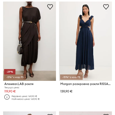
-29%
-5%* с код: FS
-15%* с код: FS
Answear.LAB рокля
Morgan разкроена рокля RISSAL
Текуща цена:
119,90 €
139,90 €
Редовна цена:
169,90 €
Най-ниска цена:
169,90 €