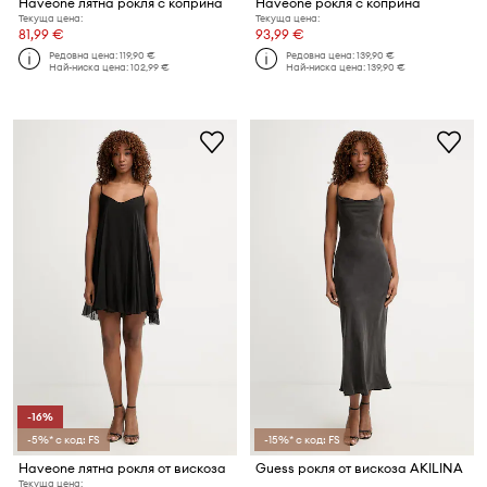
Haveone лятна рокля с коприна
Haveone рокля с коприна
Текуща цена:
Текуща цена:
81,99 €
93,99 €
Редовна цена:
119,90 €
Редовна цена:
139,90 €
Най-ниска цена:
102,99 €
Най-ниска цена:
139,90 €
-16%
-5%* с код: FS
-15%* с код: FS
Haveone лятна рокля от вискоза
Guess рокля от вискоза AKILINA
Текуща цена: