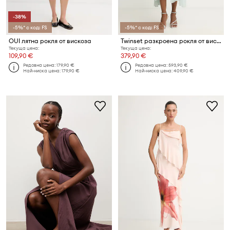
-38%
-5%* с код: FS
-5%* с код: FS
OUI лятна рокля от вискоза
Twinset разкроена рокля от вискоза
Текуща цена:
Текуща цена:
109,90 €
379,90 €
Редовна цена:
179,90 €
Редовна цена:
593,90 €
Най-ниска цена:
179,90 €
Най-ниска цена:
409,90 €