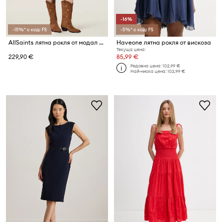
-16%
-15%* с код: FS
-5%* с код: FS
AllSaints лятна рокля от модал LAUREN
Haveone лятна рокля от вискоза
Текуща цена:
229,90 €
85,99 €
Редовна цена:
102,99 €
Най-ниска цена:
102,99 €