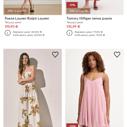
-11%
-5%* с код: FS
-5%* с код: FS
Рокля Lauren Ralph Lauren
Tommy Hilfiger лятна рокля
Текуща цена:
Текуща цена:
199,90 €
105,99 €
Редовна цена:
309,90 €
Редовна цена:
179,90 €
Най-ниска цена:
209,90 €
Най-ниска цена:
119,90 €
-10%