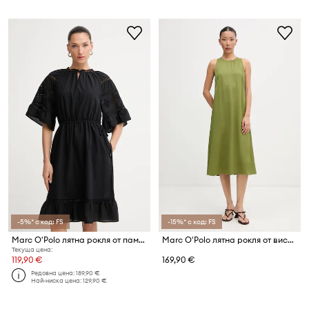
-5%* с код: FS
-15%* с код: FS
Marc O'Polo лятна рокля от памук
Marc O'Polo лятна рокля от вискоза
Текуща цена:
119,90 €
169,90 €
Редовна цена:
189,90 €
Най-ниска цена:
129,90 €