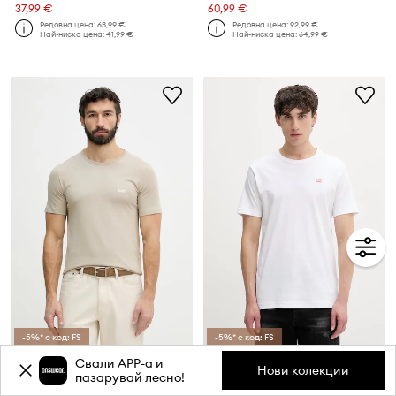
37,99 €
60,99 €
Редовна цена:
63,99 €
Редовна цена:
92,99 €
Най-ниска цена:
41,99 €
Най-ниска цена:
64,99 €
-5%* с код: FS
-5%* с код: FS
BOSS тениска мъжка от памук TShirtRN 3P Classic 3 броя
Diesel тениска мъжка памучна T-MIEGOR-K77
Свали APP-a и
Нови колекции
Текуща цена:
Текуща цена:
пазарувай лесно!
25,99 €
46,99 €