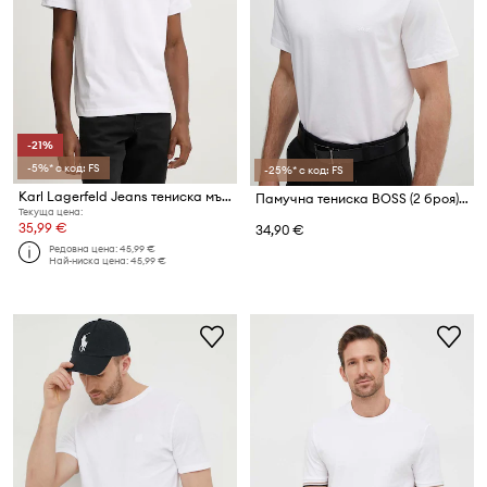
-21%
-5%* с код: FS
-25%* с код: FS
Karl Lagerfeld Jeans тениска мъжка от памук
Памучна тениска BOSS (2 броя) TShirtRN 2P Comfort
Текуща цена:
35,99 €
34,90 €
Редовна цена:
45,99 €
Най-ниска цена:
45,99 €