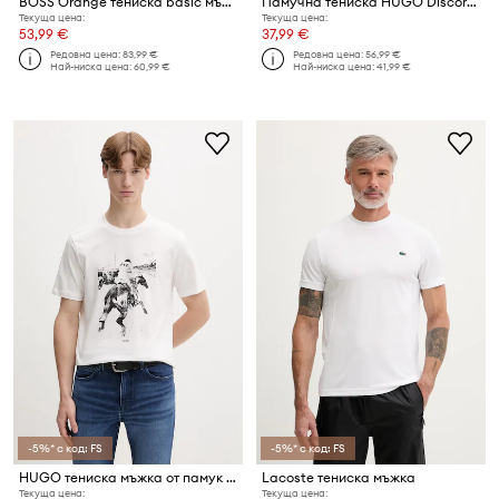
BOSS Orange тениска basic мъжка от памук
Памучна тениска HUGO Discorb
Текуща цена:
Текуща цена:
53,99 €
37,99 €
Редовна цена:
83,99 €
Редовна цена:
56,99 €
Най-ниска цена:
60,99 €
Най-ниска цена:
41,99 €
-5%* с код: FS
-5%* с код: FS
HUGO тениска мъжка от памук Duhorse
Lacoste тениска мъжка
Текуща цена:
Текуща цена: