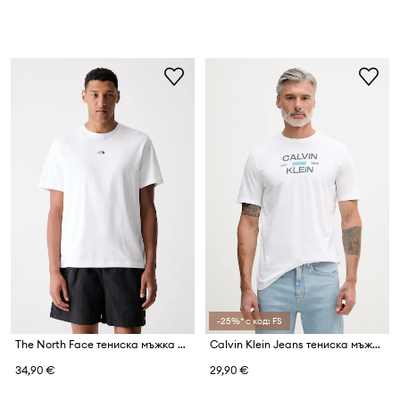
-25%* с код: FS
The North Face тениска мъжка от памук Essential Center Logo
Calvin Klein Jeans тениска мъжка от памук
34,90 €
29,90 €