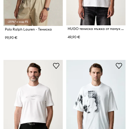
-25%* с код: FS
HUGO тениска мъжка от памук Dorosi
Polo Ralph Lauren - Тениска
49,90 €
99,90 €