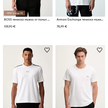
-15%* с код: FS
BOSS тениска мъжка от памук BOSS x Aston Martin
Armani Exchange тениска мъжка от памук
109,90 €
78,99 €