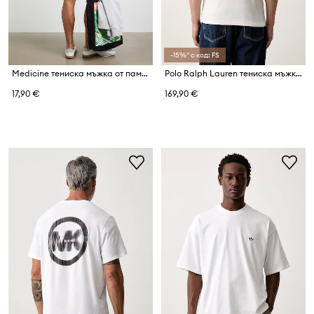
-15%* с код: FS
Medicine тениска мъжка от памук
Polo Ralph Lauren тениска мъжка от памук
17,90 €
169,90 €