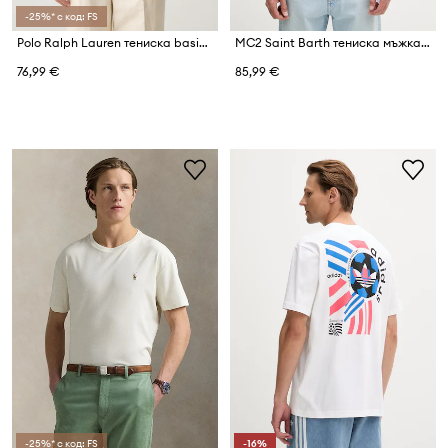
-25%* с код: FS
Polo Ralph Lauren тениска basic мъжка от памук 3 броя
MC2 Saint Barth тениска мъжка от памук
76,99 €
85,99 €
-25%* с код: FS
-16%