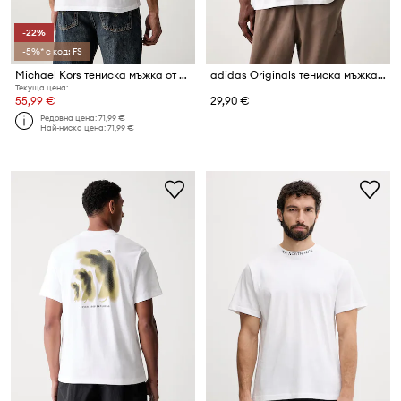
-22%
-5%* с код: FS
Michael Kors тениска мъжка от памук
adidas Originals тениска мъжка от памук Trefoil
Текуща цена:
55,99 €
29,90 €
Редовна цена:
71,99 €
Най-ниска цена:
71,99 €