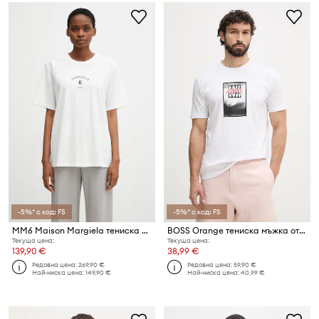
-5%* с код: FS
-5%* с код: FS
MM6 Maison Margiela тениска мъжка от памук
BOSS Orange тениска мъжка от памук
Текуща цена:
Текуща цена:
139,90 €
38,99 €
Редовна цена:
269,90 €
Редовна цена:
59,90 €
Най-ниска цена:
149,90 €
Най-ниска цена:
40,99 €