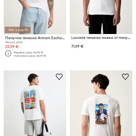
-5%* с код: FS
Lacoste тениска мъжка от памук
Памучна тениска Armani Exchange
Текуща цена:
71,99 €
33,99 €
Редовна цена:
56,90 €
Най-ниска цена:
35,99 €