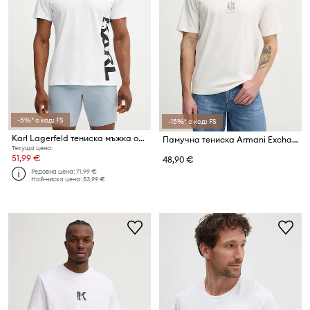
-5%* с код: FS
-15%* с код: FS
Karl Lagerfeld тениска мъжка от памук
Памучна тениска Armani Exchange
Текуща цена:
51,99 €
48,90 €
Редовна цена:
71,99 €
Най-ниска цена:
53,99 €