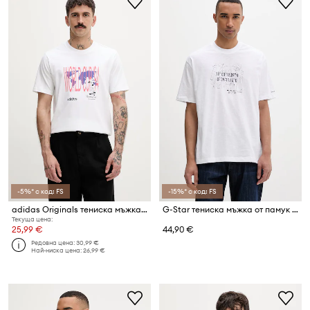
-5%* с код: FS
-15%* с код: FS
adidas Originals тениска мъжка от памук
G-Star тениска мъжка от памук Coord gr relaxed
Текуща цена:
25,99 €
44,90 €
Редовна цена:
30,99 €
Най-ниска цена:
26,99 €