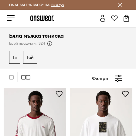
FINAL SALE % ЗАПОЧНА!
Спестявай с Answear Club
Виж тук
Бяла мъжка тениска
Брой продукти: 1324
тя
той
Филтри