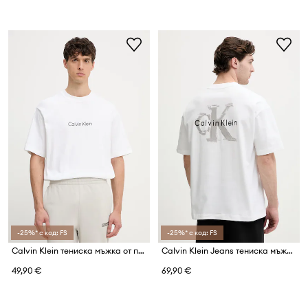
-25%* с код: FS
-25%* с код: FS
Calvin Klein тениска мъжка от памук
Calvin Klein Jeans тениска мъжка от памук
49,90 €
69,90 €