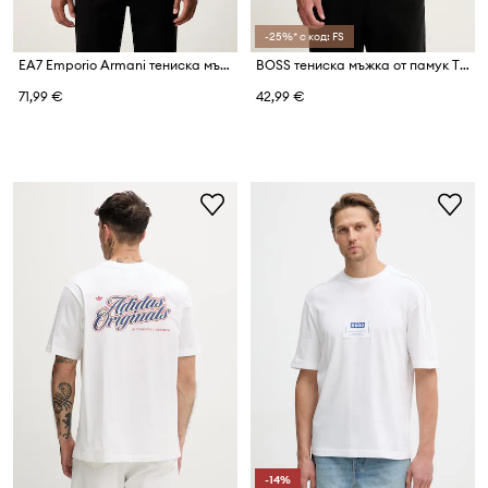
-25%* с код: FS
EA7 Emporio Armani тениска мъжка с памук
BOSS тениска мъжка от памук TShirtRN
71,99 €
42,99 €
-14%