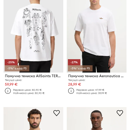
-25%
-27%
-5%* с код: FS
-5%* с код: FS
Памучна тениска AllSaints TERRA
Памучна тениска Aeronautica Militare
Текуща цена:
Текуща цена:
59,99 €
28,99 €
Редовна цена:
80,90 €
Редовна цена:
47,99 €
Най-ниска цена:
80,90 €
Най-ниска цена:
39,99 €