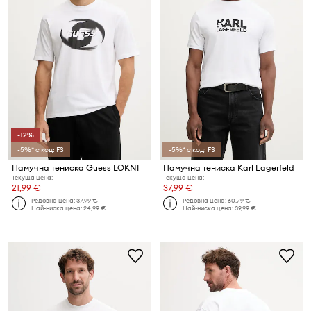
-12%
-5%* с код: FS
-5%* с код: FS
Памучна тениска Guess LOKNI
Памучна тениска Karl Lagerfeld
Текуща цена:
Текуща цена:
21,99 €
37,99 €
Редовна цена:
37,99 €
Редовна цена:
60,79 €
Най-ниска цена:
24,99 €
Най-ниска цена:
39,99 €