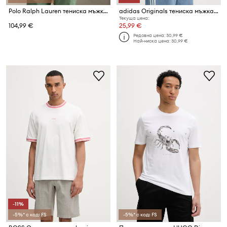
Polo Ralph Lauren тениска мъжка от памук
adidas Originals тениска мъжка от памук
Текуща цена:
104,99 €
25,99 €
Редовна цена:
30,99 €
Най-ниска цена:
30,99 €
-11%
-5%* с код: FS
-5%* с код: FS