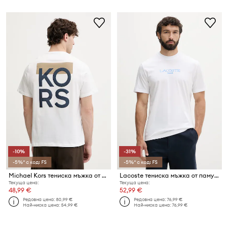
-10%
-31%
-5%* с код: FS
-5%* с код: FS
Michael Kors тениска мъжка от памук
Lacoste тениска мъжка от памук
Текуща цена:
Текуща цена:
48,99 €
52,99 €
Редовна цена:
80,99 €
Редовна цена:
76,99 €
Най-ниска цена:
54,99 €
Най-ниска цена:
76,99 €