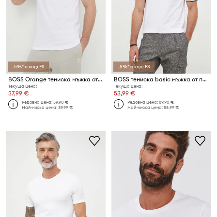
-5%* с код: FS
-5%* с код: FS
BOSS Orange тениска мъжка от памук Tales
BOSS тениска basic мъжка от памук Thompson 04
Текуща цена:
Текуща цена:
37,99 €
53,99 €
Редовна цена:
59,90 €
Редовна цена:
89,90 €
Най-ниска цена:
39,99 €
Най-ниска цена:
58,99 €