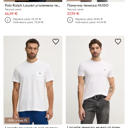
Polo Ralph Lauren уголемена тениска мъжка от памук
Памучна тениска HUGO
Текуща цена:
Текуща цена:
66,99 €
37,99 €
Редовна цена:
94,90 €
Редовна цена:
59,90 €
Най-ниска цена:
73,99 €
Най-ниска цена:
44,99 €
-15%* с код: FS
Lacoste тениска мъжка от памук
Lacoste тениска мъжка от памук