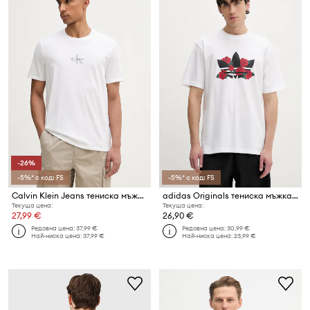
-26%
-5%* с код: FS
-5%* с код: FS
Calvin Klein Jeans тениска мъжка памучна
adidas Originals тениска мъжка памучна
Текуща цена:
Текуща цена:
27,99 €
26,90 €
Редовна цена:
37,99 €
Редовна цена:
30,99 €
Най-ниска цена:
37,99 €
Най-ниска цена:
23,99 €