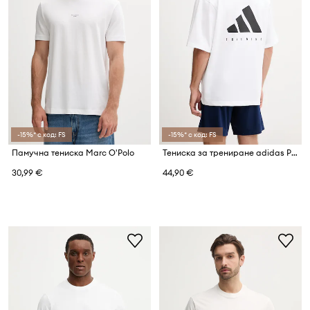
-15%* с код: FS
-15%* с код: FS
Памучна тениска Marc O'Polo
Тениска за трениране adidas Performance POWER
30,99 €
44,90 €