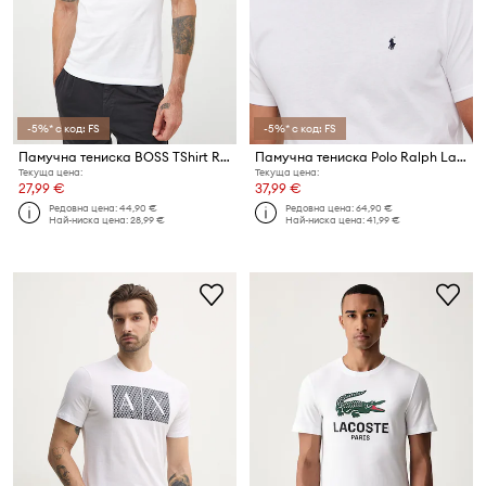
-5%* с код: FS
-5%* с код: FS
Памучна тениска BOSS TShirt RN 3P Classic
Памучна тениска Polo Ralph Lauren
Текуща цена:
Текуща цена:
27,99 €
37,99 €
Редовна цена:
44,90 €
Редовна цена:
64,90 €
Най-ниска цена:
28,99 €
Най-ниска цена:
41,99 €