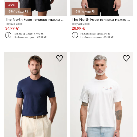
-27%
-5%* с код: FS
-5%* с код: FS
The North Face тениска мъжка от памук 1966 HALF DOME
The North Face тениска мъжка от памук ZUMU
Текуща цена:
Текуща цена:
34,99 €
28,99 €
Редовна цена:
47,99 €
Редовна цена:
35,99 €
Най-ниска цена:
47,99 €
Най-ниска цена:
30,99 €