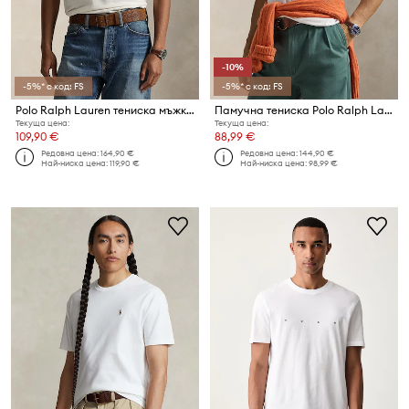
-10%
-5%* с код: FS
-5%* с код: FS
Polo Ralph Lauren тениска мъжка от памук
Памучна тениска Polo Ralph Lauren
Текуща цена:
Текуща цена:
109,90 €
88,99 €
Редовна цена:
164,90 €
Редовна цена:
144,90 €
Най-ниска цена:
119,90 €
Най-ниска цена:
98,99 €