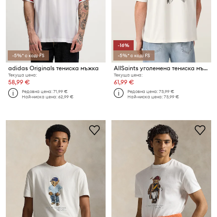
-16%
-5%* с код: FS
-5%* с код: FS
adidas Originals тениска мъжка
AllSaints уголемена тениска мъжка от памук PETALS
Текуща цена:
Текуща цена:
58,99 €
61,99 €
Редовна цена:
71,99 €
Редовна цена:
73,99 €
Най-ниска цена:
62,99 €
Най-ниска цена:
73,99 €