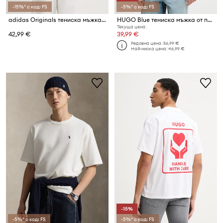
-15%* с код: FS
-5%* с код: FS
adidas Originals тениска мъжка от памук
HUGO Blue тениска мъжка от памук Nurazti
Текуща цена:
42,99 €
39,99 €
Редовна цена:
56,99 €
Най-ниска цена:
46,99 €
-15%
-5%* с код: FS
-5%* с код: FS