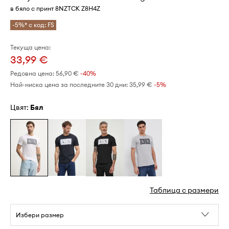
в бяло с принт 8NZTCK Z8H4Z
-5%* с код: FS
Текуща цена:
33,99 €
Редовна цена:
56,90 €
-40%
Най-ниска цена за последните 30 дни:
35,99 €
 -5%
Цвят:
бял
Таблица с размери
Избери размер