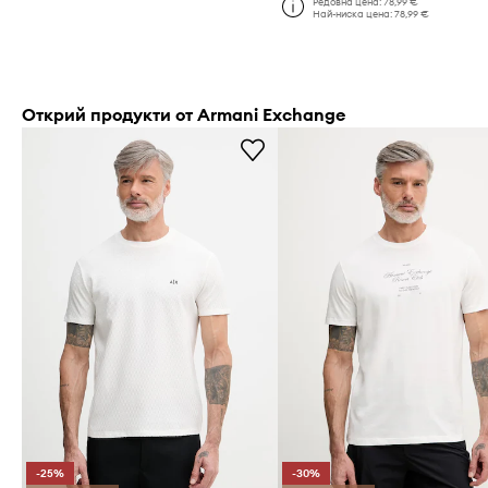
Редовна цена:
78,99 €
Най-ниска цена:
78,99 €
Открий продукти от Armani Exchange
-25%
-30%