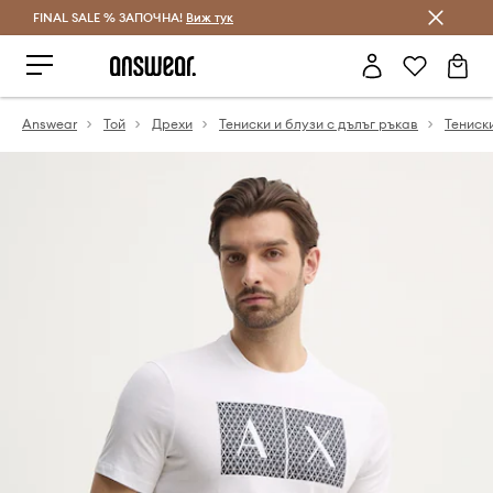
FINAL SALE % ЗАПОЧНА!
Спестявай с Answear Club
Виж тук
Answear
Той
Дрехи
Тениски и блузи с дълъг ръкав
Тениск