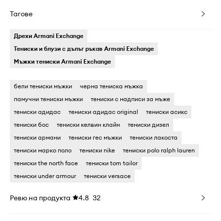
Тагове
Дрехи Armani Exchange
Тениски и блузи с дълъг ръкав Armani Exchange
Мъжки тениски Armani Exchange
бели тениски мъжки
черна тениска мъжка
памучни тениски мъжки
тениски с надписи за мъже
тениски адидас
тениски адидас original
тениски асикс
тениски бос
тениски келвин клайн
тениски дизел
тениски армани
тениски гес мъжки
тениски лакоста
тениски марко поло
тениски nike
тениски polo ralph lauren
тениски the north face
тениски tom tailor
тениски under armour
тениски versace
Ревю на продукта
4.8
32