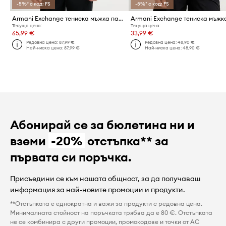
-5%* с код: FS
-5%* с код: FS
Armani Exchange тениска мъжка памучна
Текуща цена:
Текуща цена:
65,99 €
33,99 €
Редовна цена:
87,99 €
Редовна цена:
48,90 €
Най-ниска цена:
87,99 €
Най-ниска цена:
48,90 €
Абонирай се за бюлетина ни и
вземи
-20%
отстъпка** за
първата си поръчка.
Присъедини се към нашата общност, за да получаваш
информация за най-новите промоции и продукти.
**Отстъпката е еднократна и важи за продукти с редовна цена.
Минималната стойност на поръчката трябва да е 80 €. Отстъпката
не се комбинира с други промоции, промокодове и точки от AC