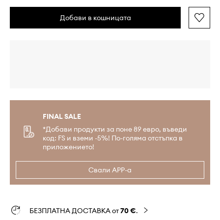
Добави в кошницата
FINAL SALE
*Добави продукти за поне 89 евро, въведи
код: FS и вземи -5%! По-голяма отстъпка в
приложението!
Свали APP-а
БЕЗПЛАТНА ДОСТАВКА от
70 €
.