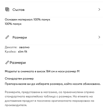
Състав
Основен материал: 100% памук
100% памук
Размери
Деколте
:
овално
Кройка
:
slim fit
Размери
Моделът в снимката е висок 184 см и носи размер M
Стандартен размер
Препоръчваме ви да изберете размера, който носите обикновено.
Размерите, представени в магазина, са преизчислени спрямо
стандартната европейска таблица с размери. На етикета на
доставения продукт е посочена оригиналната маркировка на
производителя.