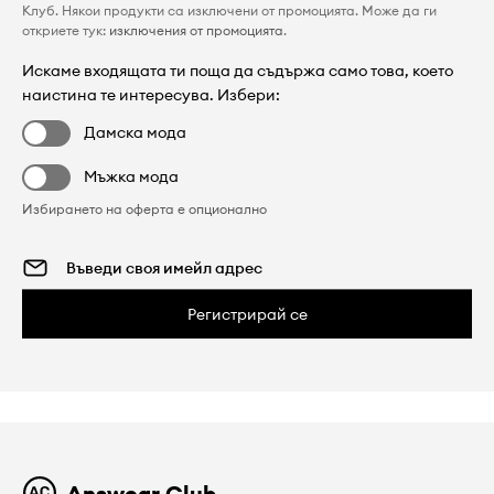
Клуб. Някои продукти са изключени от промоцията. Може да ги
откриете тук:
изключения от промоцията
.
Искаме входящата ти поща да съдържа само това, което
наистина те интересува. Избери:
Дамска мода
Мъжка мода
Избирането на оферта е опционално
Регистрирай се
Answear Club