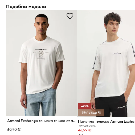
Подобни модели
-40%
-5%* с код: FS
Armani Exchange тениска мъжка от памук
Памучна тениска Armani Exch
Текуща цена:
60,90 €
46,99 €