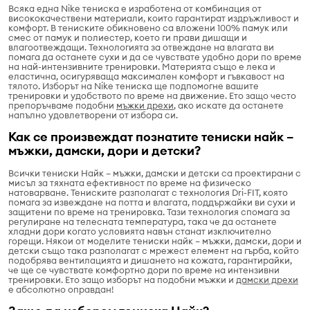
Всяка една Nike тениска е изработена от комбинация от
висококачествени материали, които гарантират издръжливост и
комфорт. В тениските обикновено са вложени 100% памук или
смес от памук и полиестер, което ги прави дишащи и
влагоотвеждащи. Технологията за отвеждане на влагата ви
помага да останете сухи и да се чувствате удобно дори по време
на най-интензивните тренировки. Материята също е лека и
еластична, осигуряваща максимален комфорт и гъвкавост на
тялото. Изборът на Nike тениска ще подпомогне вашите
тренировки и удобството по време на движение. Ето защо често
препоръчваме подобни
мъжки дрехи
, ако искате да останете
напълно удовлетворени от избора си.
Как се произвеждат познатите тениски найк –
мъжки, дамски, дори и детски?
Всички тениски Найк – мъжки, дамски и детски са проектирани с
мисъл за тяхната ефективност по време на физическо
натоварване. Тениските разполагат с технология Dri-FIT, която
помага за извеждане на потта и влагата, поддържайки ви сухи и
защитени по време на тренировка. Тази технология спомага за
регулиране на телесната температура, така че да останете
хладни дори когато условията навън станат изключително
горещи. Някои от моделите тениски найк – мъжки, дамски, дори и
детски също така разполагат с мрежест елемент на гърба, който
подобрява вентилацията и дишането на кожата, гарантирайки,
че ще се чувствате комфортно дори по време на интензивни
тренировки. Ето защо изборът на подобни мъжки и
дамски дрехи
е абсолютно оправдан!