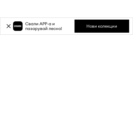
Свали APP-a и
Нови колекции
пазарувай лесно!
Абонирай се за бюлетина ни и
вземи
-20%
отстъпка** за
първата си поръчка.
Присъедини се към нашата общност, за да получаваш