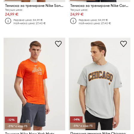
Тениска за трениране Nike San Francisco 49ers
Тениска за трениране Nike Carolina Panthers
Текуща цена:
Текуща цена:
24,99 €
24,99 €
Редовна цена:
54,99 €
Редовна цена:
54,99 €
Най-ниска цена:
27,40 €
Най-ниска цена:
27,40 €
-14%
-12%
-5%* с код: FS
-5%* с код: FS
Памучна тениска Nike Chicago Bears
Тениска Nike New York Mets