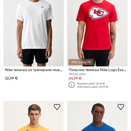
-5%* с код: FS
Nike тениска за трениране мъжка
Памучна тениска Nike Logo Essential
Текуща цена:
32,99 €
24,99 €
Редовна цена:
36,76 €
Най-ниска цена:
25,99 €