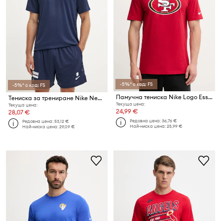
-5%* с код: FS
-5%* с код: FS
Памучна тениска Nike Logo Essential
Тениска за трениране Nike New England Patriots
Текуща цена:
Текуща цена:
24,99 €
28,07 €
Редовна цена:
36,76 €
Редовна цена:
53,12 €
Най-ниска цена:
25,99 €
Най-ниска цена:
29,09 €