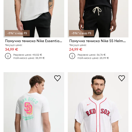
-5%* с код: FS
-5%* с код: FS
Памучна тениска Nike Essential SS HeavyMax 90
Памучна тениска Nike SS Helmet Essential Tee
Текуща цена:
Текуща цена:
34,99 €
24,99 €
Редовна цена:
48,52 €
Редовна цена:
36,76 €
Най-ниска цена:
35,99 €
Най-ниска цена:
25,99 €