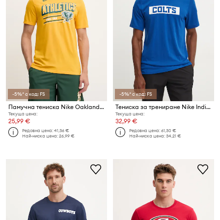
-5%* с код: FS
-5%* с код: FS
Памучна тениска Nike Oakland Athletics 1982-92
Тениска за трениране Nike Indianapolis Colts
Текуща цена:
Текуща цена:
25,99 €
32,99 €
Редовна цена:
41,36 €
Редовна цена:
61,30 €
Най-ниска цена:
26,99 €
Най-ниска цена:
34,21 €