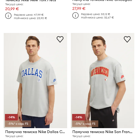
Текуща цена:
Текуща цена:
27,99 €
20,99 €
Редовна цена:
53,12 €
Редовна цена:
47,99 €
Най-ниска цена:
32,67 €
Най-ниска цена:
23,90 €
-14%
-14%
-5%* с код: FS
-5%* с код: FS
Памучна тениска Nike Dallas Cowboys
Памучна тениска Nike San Francisco 49ers
Текуща цена:
Текуща цена: