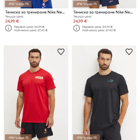
-5%* с код: FS
-5%* с код: FS
Тениска за трениране Nike New York Giants
Тениска за трениране Nike New England Patriots
Текуща цена:
Текуща цена:
24,99 €
24,99 €
Редовна цена:
54,99 €
Редовна цена:
54,99 €
Най-ниска цена:
27,40 €
Най-ниска цена:
27,40 €
-5%* с код: FS
-5%* с код: FS