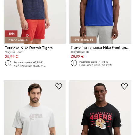
-10%
-5%* с код: FS
-5%* с код: FS
Памучна тениска Nike Front and Back Essential
Тениска Nike Detroit Tigers
Текуща цена:
Текуща цена:
28,99 €
25,99 €
Редовна цена:
41,36 €
Редовна цена:
47,99 €
Най-ниска цена:
30,99 €
Най-ниска цена:
28,99 €