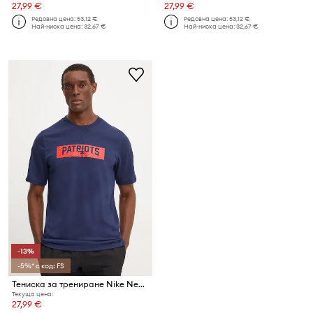
27,99 €
27,99 €
Редовна цена:
53,12 €
Редовна цена:
53,12 €
Най-ниска цена:
32,67 €
Най-ниска цена:
32,67 €
-13%
-5%* с код: FS
Тениска за трениране Nike New England Patriots
Текуща цена:
27,99 €