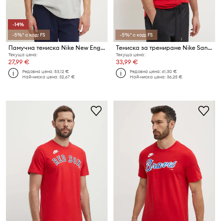
-14%
-5%* с код: FS
-5%* с код: FS
Памучна тениска Nike New England Patriots
Тениска за трениране Nike San Francisco 49ers
Текуща цена:
Текуща цена:
27,99 €
33,99 €
Редовна цена:
53,12 €
Редовна цена:
61,30 €
Най-ниска цена:
32,67 €
Най-ниска цена:
36,25 €