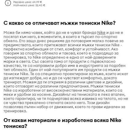
Редовна цена:
64,99 €
Най-ниска цена:
32,40 €
С какво се отличават мъжки тениски Nike?
Може би няма човек, който да не е чувал бранда
Nike
и да не е
посягал към него, в моментите, в които е търсил по-спортно
обкело. Ето защо днес решихме да поговорим малко повече за
предимствата, които притежават всички мъжки тениски Nike -
перфектна комбинация от стил, комфорт и устойчивост. Ако
говорим за спортно облекло и такова, което е подходящо за
тренировка, то Nike определено е една от най-доверените
марки в света. Със своята гама от продукти с първокласно
качество, те са направили добро име в индустрията за подобен
тип облекло. Един от най-популярните им продукти са мъжки
тениски Nike. Те са специално проектирани за мъже, които искат
да изглеждат добре, но и да се чувстват комфортно, докато
тренират. Можем да ги открием в различни цветове и дизайни,
които отговарят на различни предпочитания. Мъжки тениски
Nike са изработени от висококачествени материали, които са
меки и удобни за носене. Дизайнът на тениската е леко втален,
което гарантира, че тя подчертава всяка извивка на тялото, но не
се чувства прекалено стегната около него. Този дизайн
позволява пълен набор от движения, което го прави идеален за
тренировка.
От какви материали е изработена всяка Nike
тениска?