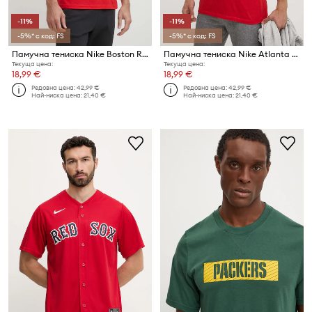
-11%
-11%
-5%* с код: FS
-5%* с код: FS
Памучна тениска Nike Boston Red Sox
Памучна тениска Nike Atlanta Braves
Текуща цена:
Текуща цена:
18,99 €
18,99 €
Редовна цена:
42,99 €
Редовна цена:
42,99 €
Най-ниска цена:
21,40 €
Най-ниска цена:
21,40 €