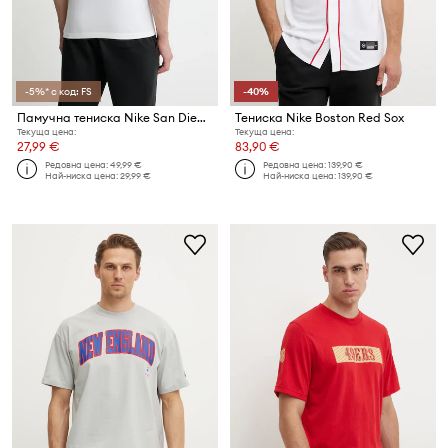
-5%* с код: FS
-40%
Памучна тениска Nike San Diego Padres
Тениска Nike Boston Red Sox
Текуща цена:
Текуща цена:
27,99 €
83,90 €
Редовна цена:
49,99 €
Редовна цена:
139,90 €
Най-ниска цена:
29,99 €
Най-ниска цена:
139,90 €