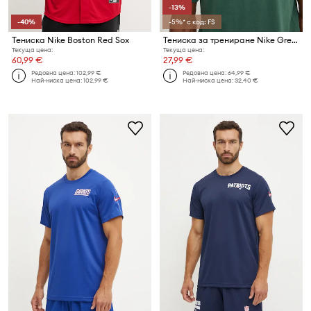
-13%
-40%
-5%* с код: FS
Тениска Nike Boston Red Sox
Тениска за трениране Nike Green Bay Packers
Текуща цена:
Текуща цена:
60,99 €
27,99 €
Редовна цена:
102,99 €
Редовна цена:
64,99 €
Най-ниска цена:
102,99 €
Най-ниска цена:
32,40 €