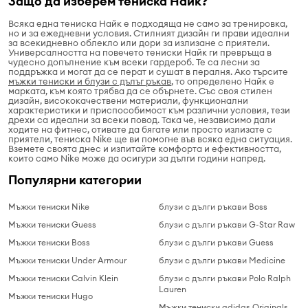
Защо да изберем тениска Найк?
Всяка една тениска Найк е подходяща не само за тренировка,
но и за ежедневни условия. Стилният дизайн ги прави идеални
за всекидневно облекло или дори за излизане с приятели.
Универсалността на повечето тениски Найк ги превръща в
чудесно допълнение към всеки гардероб. Те са лесни за
поддръжка и могат да се перат и сушат в пералня. Ако търсите
мъжки тениски и блузи с дълъг ръкав
, то определено Найк е
марката, към която трябва да се обърнете. Със своя стилен
дизайн, висококачествени материали, функционални
характеристики и приспособимост към различни условия, тези
дрехи са идеални за всеки повод. Така че, независимо дали
ходите на фитнес, отивате да бягате или просто излизате с
приятели, тениска Nike ще ви помогне във всяка една ситуация.
Вземете своята днес и изпитайте комфорта и ефективността,
които само Nike може да осигури за дълги години напред.
Популярни категории
Мъжки тениски Nike
блузи с дълги ръкави Boss
Мъжки тениски Guess
блузи с дълги ръкави G-Star Raw
Мъжки тениски Boss
блузи с дълги ръкави Guess
Мъжки тениски Under Armour
блузи с дълги ръкави Medicine
Мъжки тениски Calvin Klein
блузи с дълги ръкави Polo Ralph
Lauren
Мъжки тениски Hugo
Мъжки тениски adidas Originals