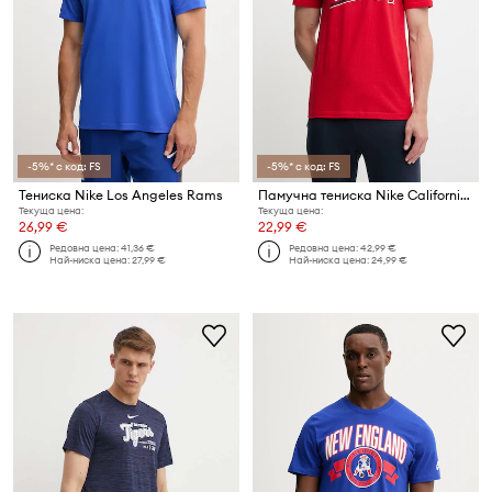
-5%* с код: FS
-5%* с код: FS
Тениска Nike Los Angeles Rams
Памучна тениска Nike California Angels 1993-96
Текуща цена:
Текуща цена:
26,99 €
22,99 €
Редовна цена:
41,36 €
Редовна цена:
42,99 €
Най-ниска цена:
27,99 €
Най-ниска цена:
24,99 €