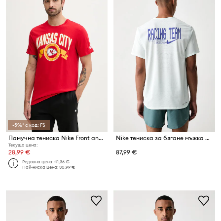
-5%* с код: FS
Памучна тениска Nike Front and Back Essential
Nike тениска за бягане мъжка AeroSwift
Текуща цена:
28,99 €
87,99 €
Редовна цена:
41,36 €
Най-ниска цена:
30,99 €