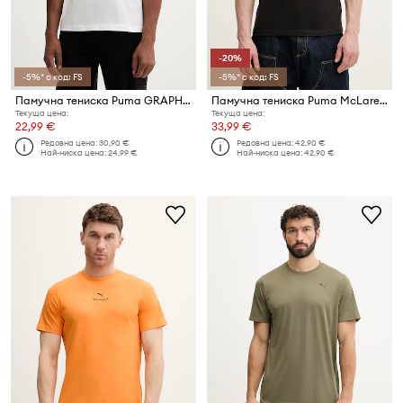
-20%
-5%* с код: FS
-5%* с код: FS
Памучна тениска Puma GRAPHIC
Памучна тениска Puma McLaren
Текуща цена:
Текуща цена:
22,99 €
33,99 €
Редовна цена:
30,90 €
Редовна цена:
42,90 €
Най-ниска цена:
24,99 €
Най-ниска цена:
42,90 €