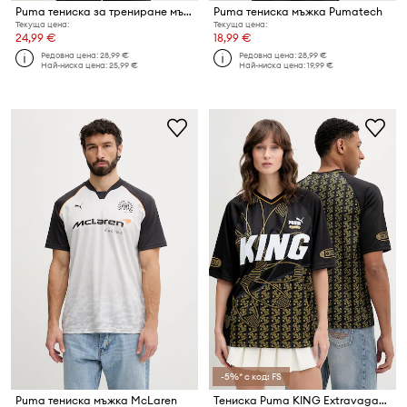
Puma тениска за трениране мъжка Illustration Graphic
Puma тениска мъжка Pumatech
Текуща цена:
Текуща цена:
24,99 €
18,99 €
Редовна цена:
28,99 €
Редовна цена:
28,99 €
Най-ниска цена:
25,99 €
Най-ниска цена:
19,99 €
-5%* с код: FS
Puma тениска мъжка McLaren
Тениска Puma KING Extravaganza Jersey