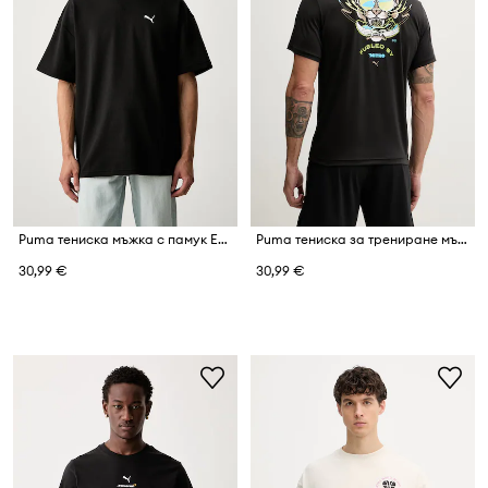
Puma тениска мъжка с памук Essentials Elevated
Puma тениска за трениране мъжка Run Nitro Graphic
30,99 €
30,99 €