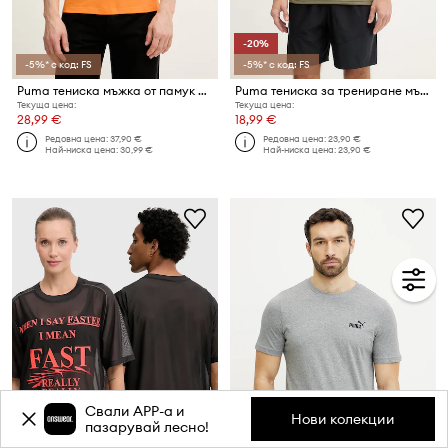
-20%
-5%* с код: FS
-5%* с код: FS
Puma тениска мъжка от памук McLaren
Puma тениска за трениране мъжка Essentials Solid cat Tee
Текуща цена:
Текуща цена:
28,99 €
18,99 €
Редовна цена:
37,90 €
Редовна цена:
23,90 €
Най-ниска цена:
30,99 €
Най-ниска цена:
23,90 €
Свали APP-a и
Нови колекции
пазарувай лесно!