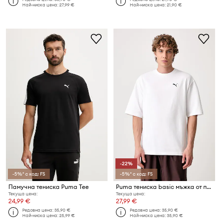
Най-ниска цена:
27,99 €
Най-ниска цена:
21,90 €
-22%
-5%* с код: FS
-5%* с код: FS
Памучна тениска Puma Tee
Puma тениска basic мъжка от памук Wardrobe Essential
Текуща цена:
Текуща цена:
24,99 €
27,99 €
Редовна цена:
35,90 €
Редовна цена:
35,90 €
Най-ниска цена:
25,99 €
Най-ниска цена:
35,90 €