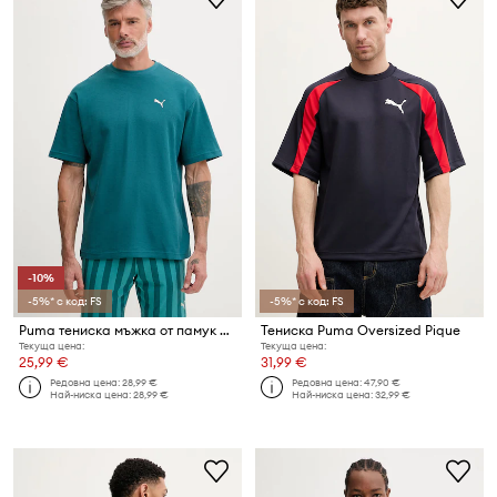
-10%
-5%* с код: FS
-5%* с код: FS
Puma тениска мъжка от памук Essential elevated
Тениска Puma Oversized Pique
Текуща цена:
Текуща цена:
25,99 €
31,99 €
Редовна цена:
28,99 €
Редовна цена:
47,90 €
Най-ниска цена:
28,99 €
Най-ниска цена:
32,99 €