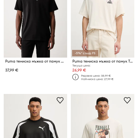
-5%* с код: FS
Puma тениска мъжка от памук McLaren
Puma тениска мъжка от памук Tee I
Текуща цена:
37,99 €
26,99 €
Редовна цена:
38,99 €
Най-ниска цена:
27,99 €