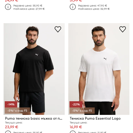
24,99 €
31,99 €
Редовна цена:
35,90 €
Редовна цена:
47,90 €
Най-ниска цена:
27,99 €
Най-ниска цена:
32,99 €
-14%
-22%
-5%* с код: FS
-5%* с код: FS
Puma тениска basic мъжка от памук Wardrobe Essential
Тениска Puma Essential Logo
Текуща цена:
Текуща цена:
23,99 €
16,99 €
Редовна цена:
35,90 €
Редовна цена:
21,90 €