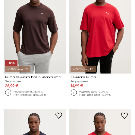
-19%
-5%* с код: FS
-5%* с код: FS
Puma тениска basic мъжка от памук Wardrobe Essential
Тениска Puma
Текуща цена:
Текуща цена:
28,99 €
14,99 €
Редовна цена:
35,90 €
Редовна цена:
21,90 €
Най-ниска цена:
35,90 €
Най-ниска цена:
15,99 €