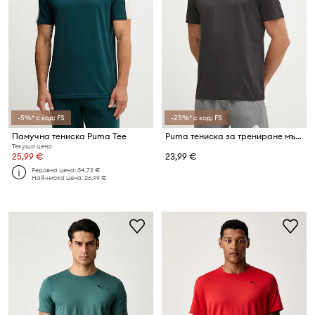
-5%* с код: FS
-25%* с код: FS
Памучна тениска Puma Tee
Puma тениска за трениране мъжка Essentials Solid cat Tee
Текуща цена:
25,99 €
23,99 €
Редовна цена:
34,72 €
Най-ниска цена:
26,99 €