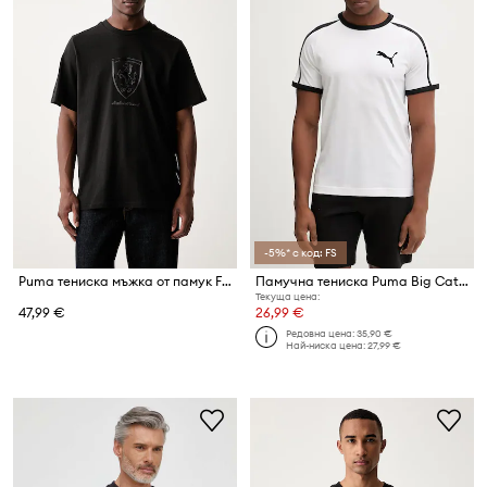
-5%* с код: FS
Puma тениска мъжка от памук Ferrari
Памучна тениска Puma Big Cat Ringer
Текуща цена:
47,99 €
26,99 €
Редовна цена:
35,90 €
Най-ниска цена:
27,99 €