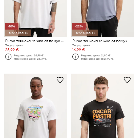
-10%
-22%
-5%* с код: FS
-5%* с код: FS
Puma тениска мъжка от памук GRAPHIC OVERSIZED
Puma тениска мъжка от памук
Текуща цена:
Текуща цена:
25,99 €
16,99 €
Редовна цена:
28,99 €
Редовна цена:
21,90 €
Най-ниска цена:
28,99 €
Най-ниска цена:
21,90 €