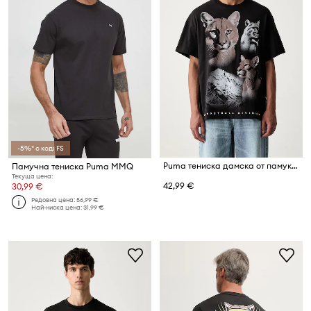
-5%* с код: FS
Puma тениска дамска от памук DYLAN WILDCAT
Памучна тениска Puma MMQ
Текуща цена:
42,99 €
30,99 €
Редовна цена:
56,99 €
Най-ниска цена:
31,99 €