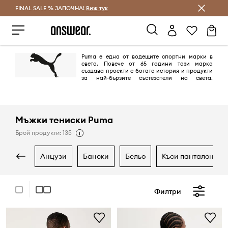
FINAL SALE % ЗАПОЧНА!
Спестявай с Answear Club
Виж тук
Puma е една от водещите спортни марки в
света. Повече от 65 години тази марка
създава проекти с богата история и продукти
за най-бързите състезатели на света.
Сътрудници на марката са известни дизайнерски компании като
Alexander McQueen и Mihara Yasuhiro - пренасяйки иновативни
проекти и енергичен дизайн в света на спорта.
Мъжки тениски Puma
Брой продукти: 135
анцузи
бански
бельо
къси панталони
Филтри