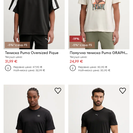
-19%
-5%* с код: FS
-5%* с код: FS
Тениска Puma Oversized Pique
Памучна тениска Puma GRAPHIC
Текуща цена:
Текуща цена:
31,99 €
24,99 €
Редовна цена:
47,90 €
Редовна цена:
30,90 €
Най-ниска цена:
32,99 €
Най-ниска цена:
30,90 €