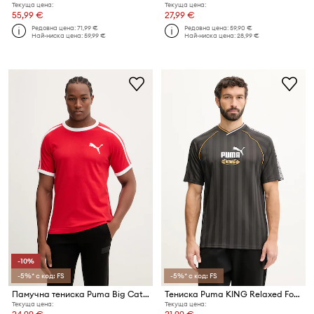
Текуща цена:
Текуща цена:
55,99 €
27,99 €
Редовна цена:
71,99 €
Редовна цена:
59,90 €
Най-ниска цена:
59,99 €
Най-ниска цена:
28,99 €
-10%
-5%* с код: FS
-5%* с код: FS
Памучна тениска Puma Big Cat Ringer
Тениска Puma KING Relaxed Football Jersey
Текуща цена:
Текуща цена: