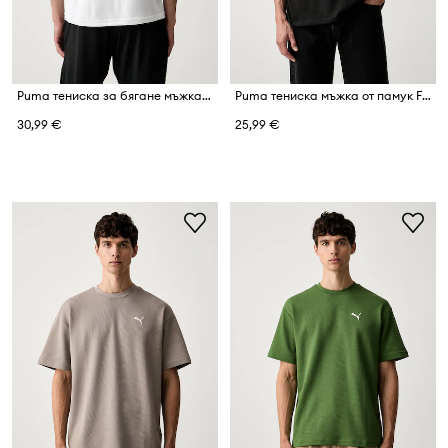
Puma тениска за бягане мъжка Run Nitro
Puma тениска мъжка от памук FUNDAMENTALS
30,99 €
25,99 €