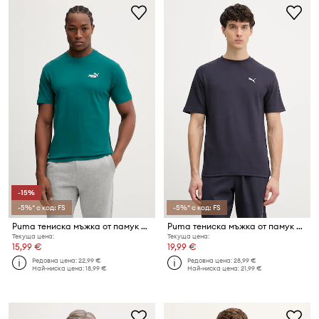
-15%
-5%* с код: FS
-5%* с код: FS
Puma тениска мъжка от памук Essential Logo
Puma тениска мъжка от памук Essential elevated
Текуща цена:
Текуща цена:
15,99 €
19,99 €
Редовна цена:
22,99 €
Редовна цена:
28,99 €
Най-ниска цена:
18,99 €
Най-ниска цена:
21,99 €