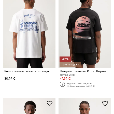
-22%
-5%* с код: FS
Puma тениска мъжка от памук
Памучна тениска Puma Represent
Текуща цена:
30,99 €
49,99 €
Редовна цена:
64,90 €
Най-ниска цена:
64,90 €