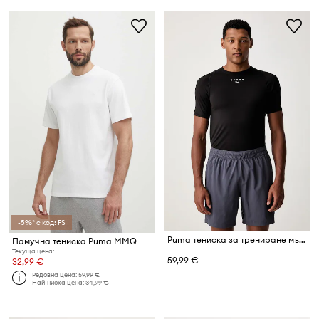
-5%* с код: FS
Puma тениска за трениране мъжка HYROX
Памучна тениска Puma MMQ
Текуща цена:
59,99 €
32,99 €
Редовна цена:
59,99 €
Най-ниска цена:
34,99 €