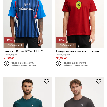
-16%
-10%
-5%* с код: FS
-5%* с код: FS
Тениска Puma BMW JERSEY
Памучна тениска Puma Ferrari
Текуща цена:
Текуща цена:
41,99 €
33,99 €
Редовна цена:
66,99 €
Редовна цена:
47,90 €
Най-ниска цена:
49,99 €
Най-ниска цена:
37,99 €