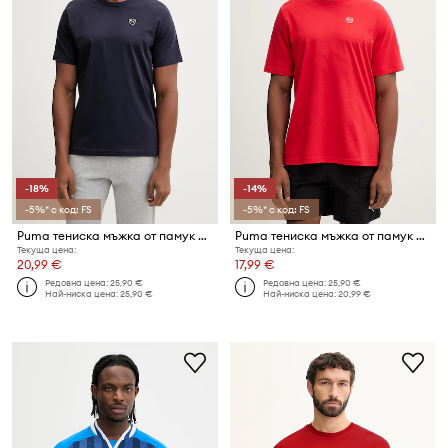
-18%
-14%
-5%* с код: FS
-5%* с код: FS
Puma тениска мъжка от памук Essential elevated
Puma тениска мъжка от памук Essential elevated
Текуща цена:
Текуща цена:
20,99 €
17,99 €
Редовна цена:
25,90 €
Редовна цена:
25,90 €
Най-ниска цена:
25,90 €
Най-ниска цена:
20,99 €