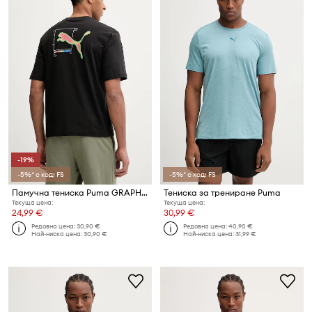
-19%
-5%* с код: FS
-5%* с код: FS
Памучна тениска Puma GRAPHIC
Тениска за трениране Puma
Текуща цена:
Текуща цена:
24,99 €
30,99 €
Редовна цена:
30,90 €
Редовна цена:
40,90 €
Най-ниска цена:
30,90 €
Най-ниска цена:
31,99 €