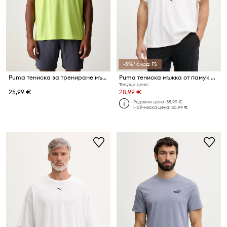
-5%* с код: FS
Puma тениска за трениране мъжка ESS Poly Texture
Puma тениска мъжка от памук ATW Dylan Tee
Текуща цена:
25,99 €
28,99 €
Редовна цена:
35,99 €
Най-ниска цена:
30,99 €