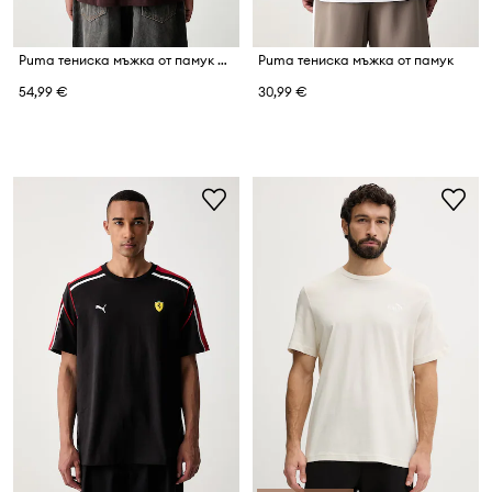
Puma тениска мъжка от памук McLaren
Puma тениска мъжка от памук
54,99 €
30,99 €