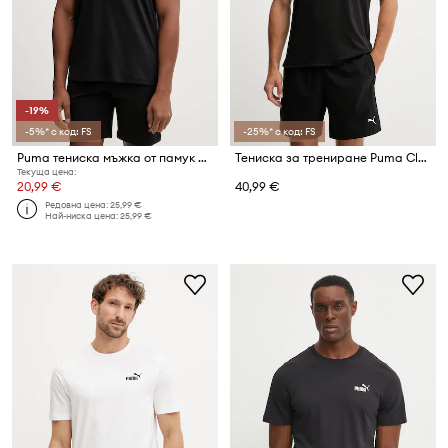
-19%
-5%* с код: FS
-25%* с код: FS
Puma тениска мъжка от памук Essential elevated
Тениска за трениране Puma Cloudspun
Текуща цена:
20,99 €
40,99 €
Редовна цена:
25,99 €
Най-ниска цена:
25,99 €