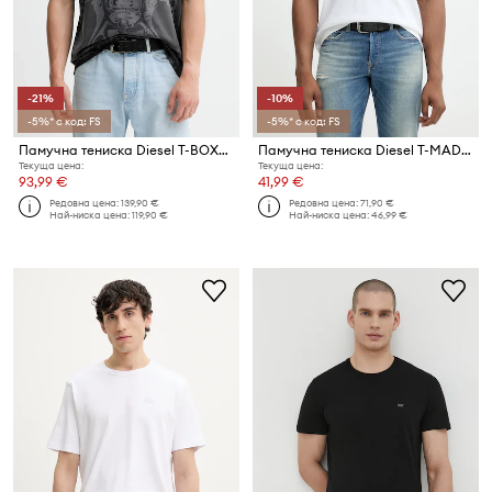
-21%
-10%
-5%* с код: FS
-5%* с код: FS
Памучна тениска Diesel T-BOXT-T13
Памучна тениска Diesel T-MADJUST-R2 T-SHIRT
Текуща цена:
Текуща цена:
93,99 €
41,99 €
Редовна цена:
139,90 €
Редовна цена:
71,90 €
Най-ниска цена:
119,90 €
Най-ниска цена:
46,99 €