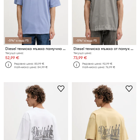
-5%* с код: FS
-5%* с код: FS
Diesel тениска мъжка памучна T-BOGGY-V6
Diesel тениска мъжка от памук T-NORM-T7
Текуща цена:
Текуща цена:
52,99 €
73,99 €
Редовна цена:
83,99 €
Редовна цена:
92,99 €
Най-ниска цена:
54,99 €
Най-ниска цена:
76,99 €