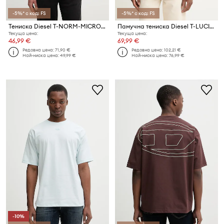
-5%* с код: FS
-5%* с код: FS
Тениска Diesel T-NORM-MICRODIV
Памучна тениска Diesel T-LUCIEN-IHBI
Текуща цена:
Текуща цена:
46,99 €
69,99 €
Редовна цена:
71,90 €
Редовна цена:
102,21 €
Най-ниска цена:
49,99 €
Най-ниска цена:
76,99 €
-10%