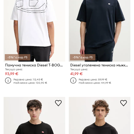
-5%* с код: FS
-5%* с код: FS
Памучна тениска Diesel T-BOGGY-MEGOVAL-D
Diesel уголемена тениска мъжка памучна T-BOXT-R30 T-SHIRT
Текуща цена:
Текуща цена:
93,99 €
41,99 €
Редовна цена:
112,43 €
Редовна цена:
59,99 €
Най-ниска цена:
100,90 €
Най-ниска цена:
44,99 €