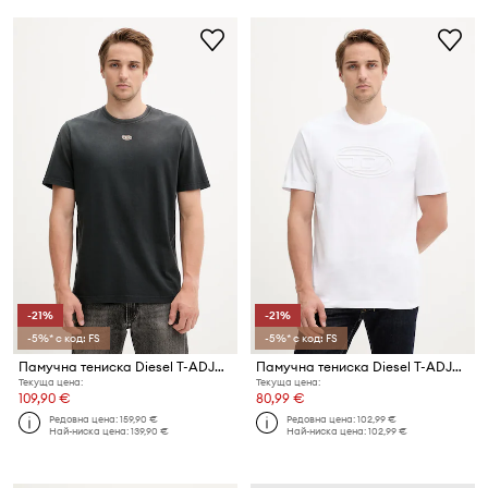
-21%
-21%
-5%* с код: FS
-5%* с код: FS
Памучна тениска Diesel T-ADJUST-T1
Памучна тениска Diesel T-ADJUST-BIGOVAL
Текуща цена:
Текуща цена:
109,90 €
80,99 €
Редовна цена:
159,90 €
Редовна цена:
102,99 €
Най-ниска цена:
139,90 €
Най-ниска цена:
102,99 €