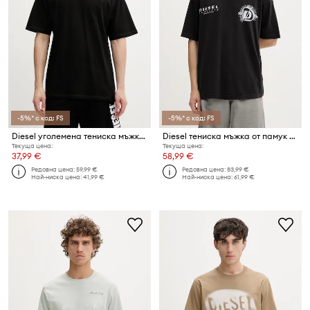
-5%* с код: FS
-5%* с код: FS
Diesel уголемена тениска мъжка памучна T-BOXT-R30 T-SHIRT
Diesel тениска мъжка от памук T-BOGGY-V6
Текуща цена:
Текуща цена:
37,99 €
58,99 €
Редовна цена:
59,99 €
Редовна цена:
83,99 €
Най-ниска цена:
41,99 €
Най-ниска цена:
61,99 €