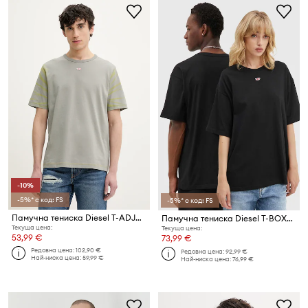
-10%
-5%* с код: FS
-5%* с код: FS
Памучна тениска Diesel T-ADJUST-R23 T-SHIRT
Памучна тениска Diesel T-BOXT-D
Текуща цена:
Текуща цена:
53,99 €
73,99 €
Редовна цена:
102,90 €
Редовна цена:
92,99 €
Най-ниска цена:
59,99 €
Най-ниска цена:
76,99 €