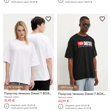
Най-ниска цена:
92,99 €
Най-ниска цена:
139,90 €
-5%* с код: FS
-5%* с код: FS
Памучна тениска Diesel T-BOXT-D
Памучна тениска Diesel T-BOXT-DIV
Текуща цена:
Текуща цена:
76,99 €
63,99 €
Редовна цена:
92,90 €
Редовна цена:
80,90 €
Най-ниска цена:
81,99 €
Най-ниска цена:
67,99 €