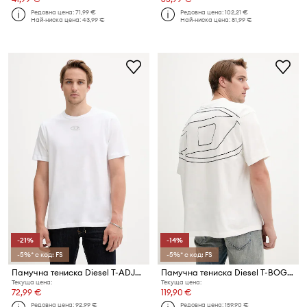
Редовна цена:
71,99 €
Редовна цена:
102,21 €
Най-ниска цена:
43,99 €
Най-ниска цена:
81,99 €
-21%
-14%
-5%* с код: FS
-5%* с код: FS
Памучна тениска Diesel T-ADJUST-OD
Памучна тениска Diesel T-BOGGY-MEGOVAL-D
Текуща цена:
Текуща цена:
72,99 €
119,90 €
Редовна цена:
92,99 €
Редовна цена:
159,90 €