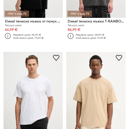
-5%* с код: FS
-5%* с код: FS
Diesel тениска мъжка от памук T-BOGGY-V5
Diesel тениска мъжка T-RAWBOXT
Текуща цена:
Текуща цена:
66,99 €
86,99 €
Редовна цена:
92,90 €
Редовна цена:
129,90 €
Най-ниска цена:
73,99 €
Най-ниска цена:
91,99 €