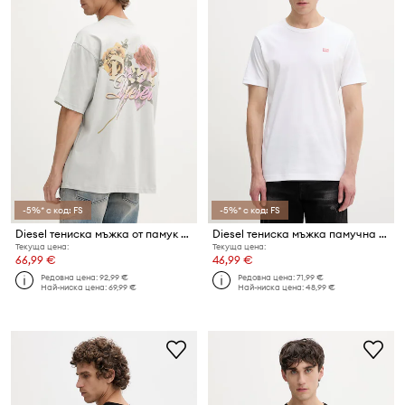
-5%* с код: FS
-5%* с код: FS
Diesel тениска мъжка от памук T-BOGGY-V4
Diesel тениска мъжка памучна T-MIEGOR-K77
Текуща цена:
Текуща цена:
66,99 €
46,99 €
Редовна цена:
92,99 €
Редовна цена:
71,99 €
Най-ниска цена:
69,99 €
Най-ниска цена:
48,99 €