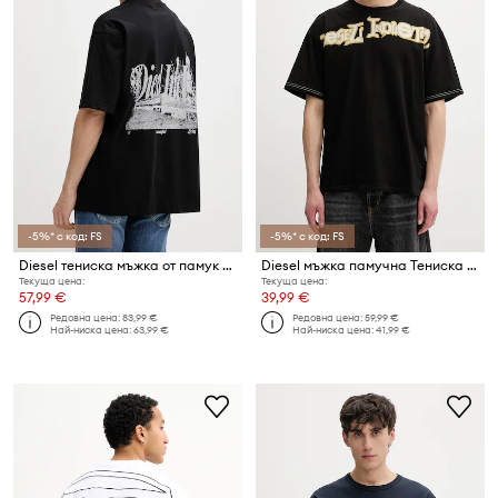
-5%* с код: FS
-5%* с код: FS
Diesel тениска мъжка от памук T-BOGGY-V2
Diesel мъжка памучна Тениска T-BOXT-V3
Текуща цена:
Текуща цена:
57,99 €
39,99 €
Редовна цена:
83,99 €
Редовна цена:
59,99 €
Най-ниска цена:
63,99 €
Най-ниска цена:
41,99 €