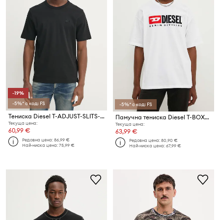
-19%
-5%* с код: FS
-5%* с код: FS
Тениска Diesel T-ADJUST-SLITS-R17 T-SHIRT
Памучна тениска Diesel T-BOXT-DIV
Текуща цена:
Текуща цена:
60,99 €
63,99 €
Редовна цена:
86,99 €
Редовна цена:
80,90 €
Най-ниска цена:
75,99 €
Най-ниска цена:
67,99 €