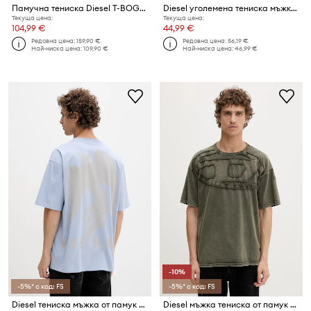
Памучна тениска Diesel T-BOGGY-MEGOVAL-D
Diesel уголемена тениска мъжка от памук T-BOXT-R30 T-SHIRT
Текуща цена:
Текуща цена:
104,99 €
44,99 €
Редовна цена:
159,90 €
Редовна цена:
56,19 €
Най-ниска цена:
109,90 €
Най-ниска цена:
46,99 €
-10%
-5%* с код: FS
-5%* с код: FS
Diesel тениска мъжка от памук T-BOGGY-V3
Diesel мъжка тениска от памук T-BOXT-DEN