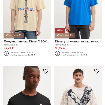
-12%
-5%* с код: FS
-5%* с код: FS
Памучна тениска Diesel T-BOXT-R4 T-SHIRT
Diesel уголемена тениска мъжка от памук T-BOXT-R30 T-SHIRT
Текуща цена:
Текуща цена:
69,99 €
35,99 €
Редовна цена:
119,90 €
Редовна цена:
56,19 €
Най-ниска цена:
76,99 €
Най-ниска цена:
40,99 €