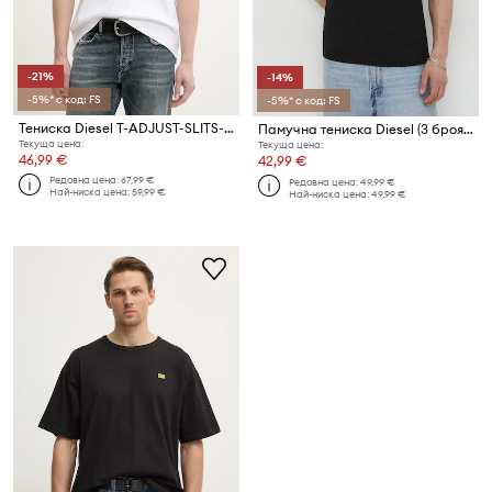
-21%
-14%
-5%* с код: FS
-5%* с код: FS
Тениска Diesel T-ADJUST-SLITS-R17 T-SHIRT
Памучна тениска Diesel (3 броя) UMTEE-JAKE-THREE PACK
Текуща цена:
Текуща цена:
46,99 €
42,99 €
Редовна цена:
67,99 €
Редовна цена:
49,99 €
Най-ниска цена:
59,99 €
Най-ниска цена:
49,99 €