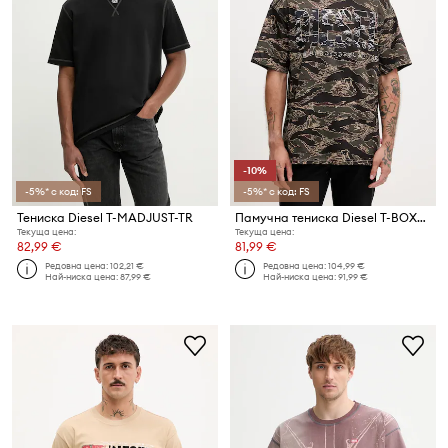
-10%
-5%* с код: FS
-5%* с код: FS
Тениска Diesel T-MADJUST-TR
Памучна тениска Diesel T-BOXT-T22
Текуща цена:
Текуща цена:
82,99 €
81,99 €
Редовна цена:
102,21 €
Редовна цена:
104,99 €
Най-ниска цена:
87,99 €
Най-ниска цена:
91,99 €