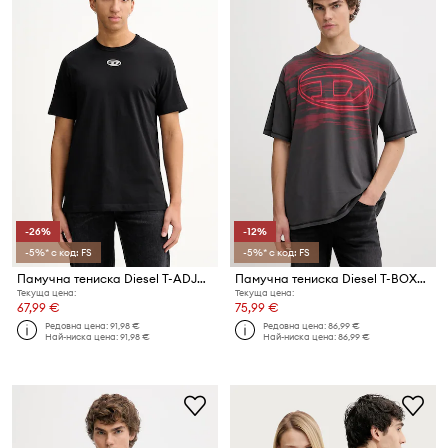
-26%
-12%
-5%* с код: FS
-5%* с код: FS
Памучна тениска Diesel T-ADJUST-OD
Памучна тениска Diesel T-BOXT-T5
Текуща цена:
Текуща цена:
67,99 €
75,99 €
Редовна цена:
91,98 €
Редовна цена:
86,99 €
Най-ниска цена:
91,98 €
Най-ниска цена:
86,99 €