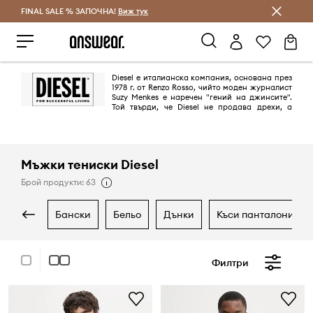
FINAL SALE % ЗАПОЧНА!
Спестявай с Answear Club
Виж тук
Diesel е италианска компания, основана през
1978 г. от Renzo Rosso, чийто моден журналист
Suzy Menkes е наречен "гений на джинсите".
Той твърди, че Diesel не продава дрехи, а
начин на живот. С уникалните си комбинации от материи и десени,
преоткрива универсалната дънкова материя, претворявайки я във
всепоглъщащ комфорт.
Мъжки тениски Diesel
Брой продукти: 63
бански
бельо
дънки
къси панталони
Филтри