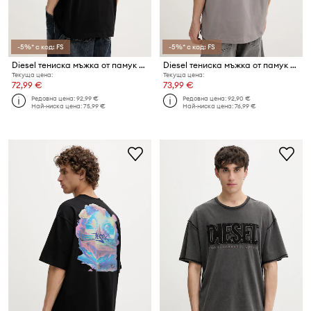
-5%* с код: FS
-5%* с код: FS
Diesel тениска мъжка от памук T-BOGGY-V4
Diesel тениска мъжка от памук T-BOGGY-V5
Текуща цена:
Текуща цена:
72,99 €
73,99 €
Редовна цена:
92,99 €
Редовна цена:
92,90 €
Най-ниска цена:
75,99 €
Най-ниска цена:
76,99 €