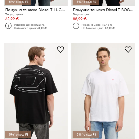
-5%* с код: FS
-5%* с код: FS
Памучна тениска Diesel T-LUCIEN-IHBI
Памучна тениска Diesel T-BOGGY-MEGOVAL-D
Текуща цена:
Текуща цена:
62,99 €
88,99 €
Редовна цена:
102,21 €
Редовна цена:
112,43 €
Най-ниска цена:
69,99 €
Най-ниска цена:
93,99 €
-5%* с код: FS
-5%* с код: FS