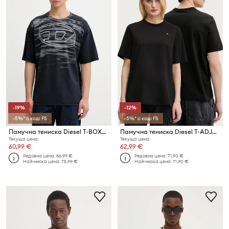
-19%
-12%
-5%* с код: FS
-5%* с код: FS
Памучна тениска Diesel T-BOXT-T5
Памучна тениска Diesel T-ADJUST-MICRODIV T-SHIRT
Текуща цена:
Текуща цена:
60,99 €
62,99 €
Редовна цена:
86,99 €
Редовна цена:
71,90 €
Най-ниска цена:
75,99 €
Най-ниска цена:
71,90 €