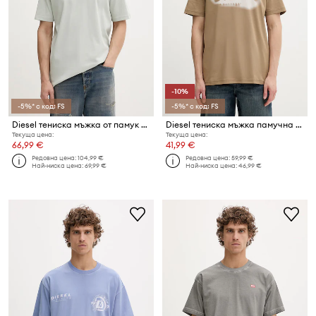
-10%
-5%* с код: FS
-5%* с код: FS
Diesel тениска мъжка от памук T-ADJUST-V11
Diesel тениска мъжка памучна T-ADJUST-V2
Текуща цена:
Текуща цена:
66,99 €
41,99 €
Редовна цена:
104,99 €
Редовна цена:
59,99 €
Най-ниска цена:
69,99 €
Най-ниска цена:
46,99 €