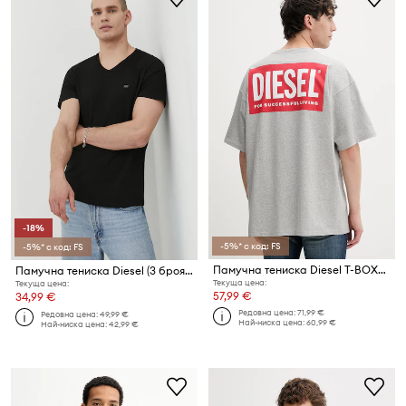
-18%
-5%* с код: FS
-5%* с код: FS
Памучна тениска Diesel T-BOXT-BISK
Памучна тениска Diesel (3 броя) UMTEE-MICHAEL-3PACK
Текуща цена:
Текуща цена:
57,99 €
34,99 €
Редовна цена:
71,99 €
Редовна цена:
49,99 €
Най-ниска цена:
60,99 €
Най-ниска цена:
42,99 €