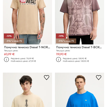
-10%
-14%
-5%* с код: FS
-5%* с код: FS
Памучна тениска Diesel T-NORM-T6
Памучна тениска Diesel T-BOXT-T13
Текуща цена:
Текуща цена:
60,99 €
119,90 €
Редовна цена:
78,99 €
Редовна цена:
139,90 €
Най-ниска цена:
67,99 €
Най-ниска цена:
139,90 €