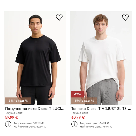
-19%
-5%* с код: FS
-5%* с код: FS
Памучна тениска Diesel T-LUCIEN-IHBI
Тениска Diesel T-ADJUST-SLITS-R17 T-SHIRT
Текуща цена:
Текуща цена:
59,99 €
60,99 €
Редовна цена:
102,21 €
Редовна цена:
86,99 €
Най-ниска цена:
62,99 €
Най-ниска цена:
75,99 €