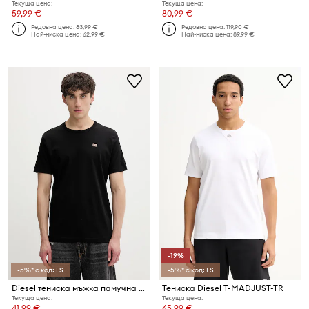
Текуща цена:
Текуща цена:
59,99 €
80,99 €
Редовна цена:
83,99 €
Редовна цена:
119,90 €
Най-ниска цена:
62,99 €
Най-ниска цена:
89,99 €
-19%
-5%* с код: FS
-5%* с код: FS
Diesel тениска мъжка памучна T-MIEGOR-K77
Тениска Diesel T-MADJUST-TR
Текуща цена:
Текуща цена:
41,99 €
65,99 €