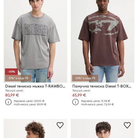
-10%
-5%* с код: FS
-5%* с код: FS
Diesel тениска мъжка T-RAWBOXT
Памучна тениска Diesel T-BOXT-N14
Текуща цена:
Текуща цена:
80,99 €
65,99 €
Редовна цена:
129,90 €
Редовна цена:
91,98 €
Най-ниска цена:
89,99 €
Най-ниска цена:
72,99 €