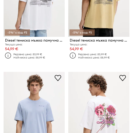
-5%* с код: FS
-5%* с код: FS
Diesel тениска мъжка памучна T-BOGGY-V2
Diesel тениска мъжка памучна T-BOGGY-V2
Текуща цена:
Текуща цена:
54,99 €
54,99 €
Редовна цена:
83,99 €
Редовна цена:
83,99 €
Най-ниска цена:
58,99 €
Най-ниска цена:
58,99 €