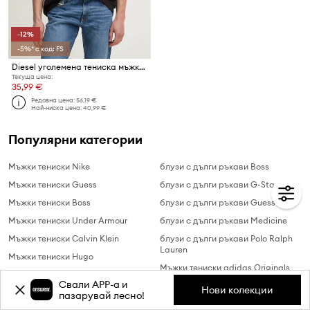
-12%
-5%* с код: FS
Diesel уголемена тениска мъжка от памук T-BOXT-R30 T-SHIRT
Текуща цена:
35,99 €
Редовна цена:
56,19 €
Най-ниска цена:
40,99 €
Популярни категории
Мъжки тениски Nike
блузи с дълги ръкави Boss
Мъжки тениски Guess
блузи с дълги ръкави G-Star Raw
Мъжки тениски Boss
блузи с дълги ръкави Guess
Мъжки тениски Under Armour
блузи с дълги ръкави Medicine
Мъжки тениски Calvin Klein
блузи с дълги ръкави Polo Ralph
Lauren
Мъжки тениски Hugo
Мъжки тениски adidas Originals
Мъжки тениски adidas
Свали APP-a и
Мъжки тениски adidas
Нови колекции
Мъжки тениски Armani Exchange
пазарувай лесно!
Performance