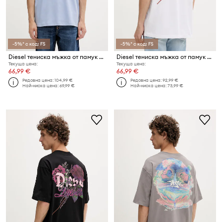
-5%* с код: FS
-5%* с код: FS
Diesel тениска мъжка от памук T-ADJUST-V11
Diesel тениска мъжка от памук T-BOGGY-V4
Текуща цена:
Текуща цена:
66,99 €
66,99 €
Редовна цена:
104,99 €
Редовна цена:
92,99 €
Най-ниска цена:
69,99 €
Най-ниска цена:
73,99 €