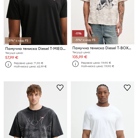
-11%
-5%* с код: FS
-5%* с код: FS
Памучна тениска Diesel T-BOXT-T14
Памучна тениска Diesel T-MIEGOR-K77
Текуща цена:
Текуща цена:
105,99 €
57,99 €
Редовна цена:
119,90 €
Редовна цена:
71,90 €
Най-ниска цена:
119,90 €
Най-ниска цена:
62,99 €