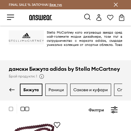
FINAL SALE % ЗАПОЧНА!
Спестявай с Answear Club
Виж тук
Stella McCartney като изгряваща звезда сред
най-големите модни дизайнери, този път в
сътрудничество с марката аdidas, създаде
уникална колекция от спортни облекла. Това
е перфектен пример, как по време на спортуване, можеш да
изглеждаш модерно и женствено. Колекцията аdidas от Stella
McCartney ще те накара да се почувстваш специална и ще ти даде
чувство на комфорт, по време на всяка тренировка.
дамски Бижута adidas by Stella McCartney
Брой продукти: 1
бижута
раници
сакове и куфари
спор
Филтри