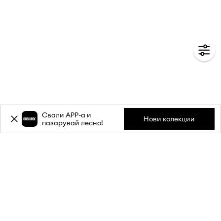
Свали APP-a и
Нови колекции
пазарувай лесно!