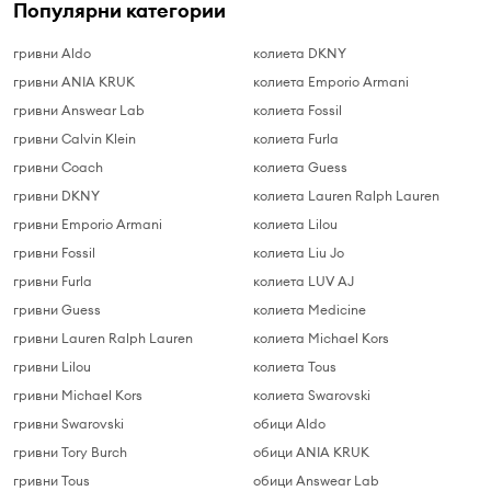
Популярни категории
гривни Aldo
колиета DKNY
гривни ANIA KRUK
колиета Emporio Armani
гривни Answear Lab
колиета Fossil
гривни Calvin Klein
колиета Furla
гривни Coach
колиета Guess
гривни DKNY
колиета Lauren Ralph Lauren
гривни Emporio Armani
колиета Lilou
гривни Fossil
колиета Liu Jo
гривни Furla
колиета LUV AJ
гривни Guess
колиета Medicine
гривни Lauren Ralph Lauren
колиета Michael Kors
гривни Lilou
колиета Tous
гривни Michael Kors
колиета Swarovski
гривни Swarovski
обици Aldo
гривни Tory Burch
обици ANIA KRUK
гривни Tous
обици Answear Lab