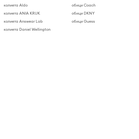
колиета Aldo
обици Coach
колиета ANIA KRUK
обици DKNY
колиета Answear Lab
обици Guess
колиета Daniel Wellington